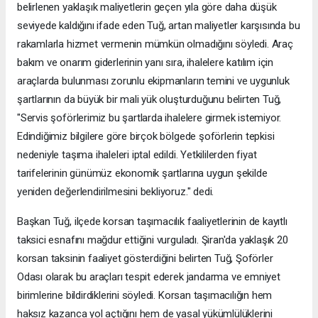
belirlenen yaklaşık maliyetlerin geçen yıla göre daha düşük
seviyede kaldığını ifade eden Tuğ, artan maliyetler karşısında bu
rakamlarla hizmet vermenin mümkün olmadığını söyledi. Araç
bakım ve onarım giderlerinin yanı sıra, ihalelere katılım için
araçlarda bulunması zorunlu ekipmanların temini ve uygunluk
şartlarının da büyük bir mali yük oluşturduğunu belirten Tuğ,
"Servis şoförlerimiz bu şartlarda ihalelere girmek istemiyor.
Edindiğimiz bilgilere göre birçok bölgede şoförlerin tepkisi
nedeniyle taşıma ihaleleri iptal edildi. Yetkililerden fiyat
tarifelerinin günümüz ekonomik şartlarına uygun şekilde
yeniden değerlendirilmesini bekliyoruz." dedi.
Başkan Tuğ, ilçede korsan taşımacılık faaliyetlerinin de kayıtlı
taksici esnafını mağdur ettiğini vurguladı. Şiran'da yaklaşık 20
korsan taksinin faaliyet gösterdiğini belirten Tuğ, Şoförler
Odası olarak bu araçları tespit ederek jandarma ve emniyet
birimlerine bildirdiklerini söyledi. Korsan taşımacılığın hem
haksız kazanca yol açtığını hem de yasal yükümlülüklerini