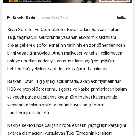
Erkek
|
Kadın
(Haberi Sesli Oku)
Şiran Şoförler ve Otomobilciler Esnaf Odası Başkanı
Tufan
Tuğ
, taşımacılık sektöründe yaşanan ekonomik sıkıntılara
dikkat çekerek, şoför esnafının tarihinin en zor dönemlerinden
birini yaşadığını söyledi. Artan maliyetler ve tahsil edilemeyen
nakliye ücretleri nedeniyle esnafın iflasın eşiğine geldiğini
belirten Tuğ, yetkililere acil destek çağrısında bulundu.
Başkan Tufan Tuğ yaptığı açıklamada, akaryakıt fiyatlarından
HGS ve otoyol ücretlerine, sigorta ve kasko primlerinden bakım
ve yedek parça giderlerine kadar tüm maliyet kalemlerinde
yaşanan artışların şoför esnafını büyük bir çıkmaza
sürüklediğini ifade etti.
Nakliye sektöründe çalışan birçok esnafın yaptığı işin karşılığını
aylarca alamadığını vurgulayan Tuğ, "Emeğinin karşılığını