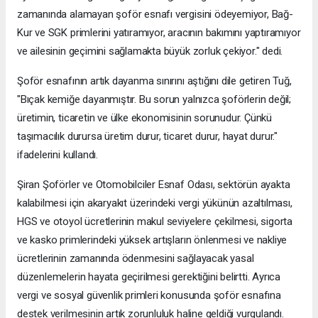
zamanında alamayan şoför esnafı vergisini ödeyemiyor, Bağ-
Kur ve SGK primlerini yatıramıyor, aracının bakımını yaptıramıyor
ve ailesinin geçimini sağlamakta büyük zorluk çekiyor." dedi.
Şoför esnafının artık dayanma sınırını aştığını dile getiren Tuğ,
"Bıçak kemiğe dayanmıştır. Bu sorun yalnızca şoförlerin değil;
üretimin, ticaretin ve ülke ekonomisinin sorunudur. Çünkü
taşımacılık durursa üretim durur, ticaret durur, hayat durur."
ifadelerini kullandı.
Şiran Şoförler ve Otomobilciler Esnaf Odası, sektörün ayakta
kalabilmesi için akaryakıt üzerindeki vergi yükünün azaltılması,
HGS ve otoyol ücretlerinin makul seviyelere çekilmesi, sigorta
ve kasko primlerindeki yüksek artışların önlenmesi ve nakliye
ücretlerinin zamanında ödenmesini sağlayacak yasal
düzenlemelerin hayata geçirilmesi gerektiğini belirtti. Ayrıca
vergi ve sosyal güvenlik primleri konusunda şoför esnafına
destek verilmesinin artık zorunluluk haline geldiği vurgulandı.