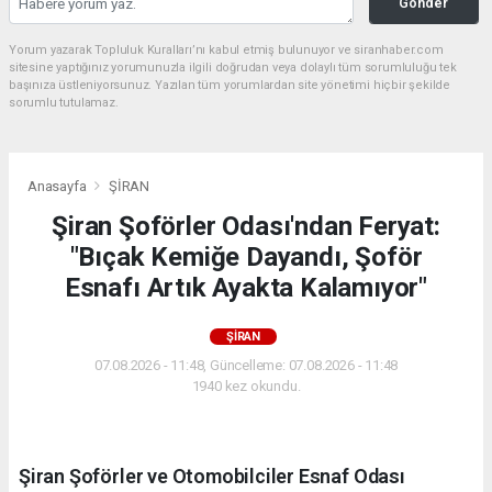
Gönder
Yorum yazarak Topluluk Kuralları’nı kabul etmiş bulunuyor ve siranhaber.com
sitesine yaptığınız yorumunuzla ilgili doğrudan veya dolaylı tüm sorumluluğu tek
başınıza üstleniyorsunuz. Yazılan tüm yorumlardan site yönetimi hiçbir şekilde
sorumlu tutulamaz.
Anasayfa
ŞİRAN
Şiran Şoförler Odası'ndan Feryat:
"Bıçak Kemiğe Dayandı, Şoför
Esnafı Artık Ayakta Kalamıyor"
ŞİRAN
07.08.2026 - 11:48, Güncelleme: 07.08.2026 - 11:48
1940 kez okundu.
Şiran Şoförler ve Otomobilciler Esnaf Odası