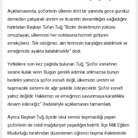
Açıklamasında, şoförlerin ülkenin dört bir yanında gece gündüz
demeden çalışarak üretim ve ticaretin devamlılığını sağladığını
hatırlatan Başkan Tufan Tuğ, "Bizler devletimizin yükünü
omuzlayan, ülkemizin her noktasına hizmet götüren
emekçileriz. Tek isteğimiz, alın terimizin karşılığını alabilmek ve
emeğimizle ayakta kalabilmektir." dedi.
Yetkililere son kez çağrıda bulunan Tuğ, "Şoför esnafının
sesine kulak verin. Bugün gerekli adımlar atılmazsa bunun
bedelini yalnızca şoför esnafı değil, ülkemizin üretim ve
taşımacılık sistemi de ağır şekilde ödeyecektir. Şoför esnafı
yalnız değildir. Hakkımızı ve emeğimizi savunmaya kararlılıkla
devam edeceğiz." ifadeleriyle açıklamasını tamamladı.
Ayrıca Başkan Tuğ, ilçede okul servisi taşımacılığı yapan
şoförlerin de ciddi mağduriyet yaşadığını belirtti. İlçe Milli Eğitim
Müdürlüğü tarafından düzenlenen öğrenci taşıma ihalelerinde