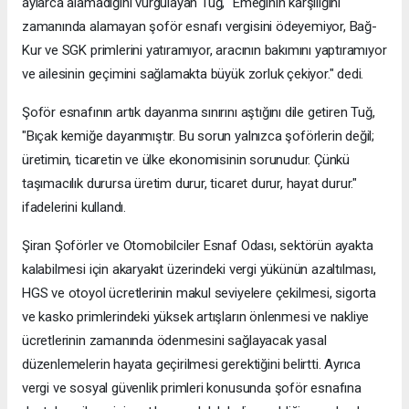
aylarca alamadığını vurgulayan Tuğ, "Emeğinin karşılığını
zamanında alamayan şoför esnafı vergisini ödeyemiyor, Bağ-
Kur ve SGK primlerini yatıramıyor, aracının bakımını yaptıramıyor
ve ailesinin geçimini sağlamakta büyük zorluk çekiyor." dedi.
Şoför esnafının artık dayanma sınırını aştığını dile getiren Tuğ,
"Bıçak kemiğe dayanmıştır. Bu sorun yalnızca şoförlerin değil;
üretimin, ticaretin ve ülke ekonomisinin sorunudur. Çünkü
taşımacılık durursa üretim durur, ticaret durur, hayat durur."
ifadelerini kullandı.
Şiran Şoförler ve Otomobilciler Esnaf Odası, sektörün ayakta
kalabilmesi için akaryakıt üzerindeki vergi yükünün azaltılması,
HGS ve otoyol ücretlerinin makul seviyelere çekilmesi, sigorta
ve kasko primlerindeki yüksek artışların önlenmesi ve nakliye
ücretlerinin zamanında ödenmesini sağlayacak yasal
düzenlemelerin hayata geçirilmesi gerektiğini belirtti. Ayrıca
vergi ve sosyal güvenlik primleri konusunda şoför esnafına