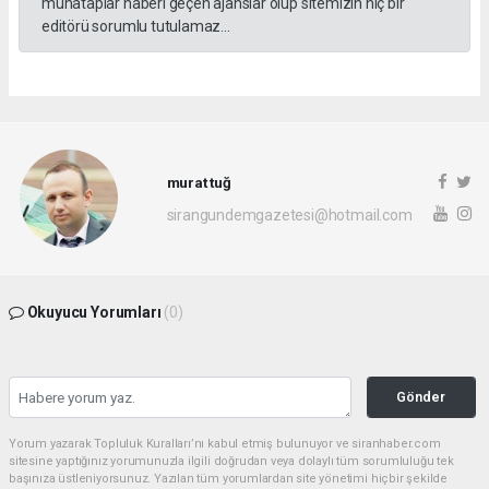
muhataplar haberi geçen ajanslar olup sitemizin hiç bir
editörü sorumlu tutulamaz...
murat tuğ
sirangundemgazetesi@hotmail.com
Okuyucu Yorumları
(0)
Gönder
Yorum yazarak Topluluk Kuralları’nı kabul etmiş bulunuyor ve siranhaber.com
sitesine yaptığınız yorumunuzla ilgili doğrudan veya dolaylı tüm sorumluluğu tek
başınıza üstleniyorsunuz. Yazılan tüm yorumlardan site yönetimi hiçbir şekilde