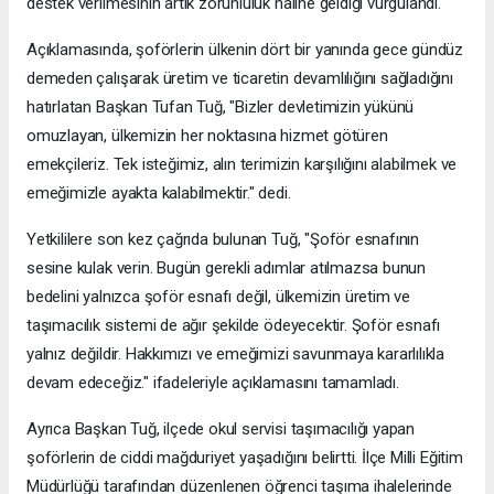
destek verilmesinin artık zorunluluk haline geldiği vurgulandı.
Açıklamasında, şoförlerin ülkenin dört bir yanında gece gündüz
demeden çalışarak üretim ve ticaretin devamlılığını sağladığını
hatırlatan Başkan Tufan Tuğ, "Bizler devletimizin yükünü
omuzlayan, ülkemizin her noktasına hizmet götüren
emekçileriz. Tek isteğimiz, alın terimizin karşılığını alabilmek ve
emeğimizle ayakta kalabilmektir." dedi.
Yetkililere son kez çağrıda bulunan Tuğ, "Şoför esnafının
sesine kulak verin. Bugün gerekli adımlar atılmazsa bunun
bedelini yalnızca şoför esnafı değil, ülkemizin üretim ve
taşımacılık sistemi de ağır şekilde ödeyecektir. Şoför esnafı
yalnız değildir. Hakkımızı ve emeğimizi savunmaya kararlılıkla
devam edeceğiz." ifadeleriyle açıklamasını tamamladı.
Ayrıca Başkan Tuğ, ilçede okul servisi taşımacılığı yapan
şoförlerin de ciddi mağduriyet yaşadığını belirtti. İlçe Milli Eğitim
Müdürlüğü tarafından düzenlenen öğrenci taşıma ihalelerinde