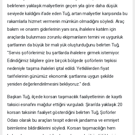
belirlenen yaklaşık maliyetlerin geçen yıla göre daha düşük
seviyede kaldığını ifade eden Tuğ, artan maliyetler karşısında bu
rakamlarla hizmet vermenin mümkün olmadığını söyledi. Araç
bakım ve onarım giderlerinin yanı sıra, ihalelere katılım için
araçlarda bulunması zorunlu ekipmanların temini ve uygunluk
şartlarının da büyük bir mali yük oluşturduğunu belirten Tuğ,
"Servis şoförlerimiz bu şartlarda ihalelere girmek istemiyor.
Edindiğimiz bilgilere göre birçok bölgede şoförlerin tepkisi
nedeniyle taşıma ihaleleri iptal edildi. Yetkililerden fiyat
tarifelerinin günümüz ekonomik şartlarına uygun şekilde
yeniden değerlendirilmesini bekliyoruz." dedi.
Başkan Tuğ, ilçede korsan taşımacılık faaliyetlerinin de kayıtlı
taksici esnafını mağdur ettiğini vurguladı. Şiran'da yaklaşık 20
korsan taksinin faaliyet gösterdiğini belirten Tuğ, Şoförler
Odası olarak bu araçları tespit ederek jandarma ve emniyet
birimlerine bildirdiklerini söyledi. Korsan taşımacılığın hem