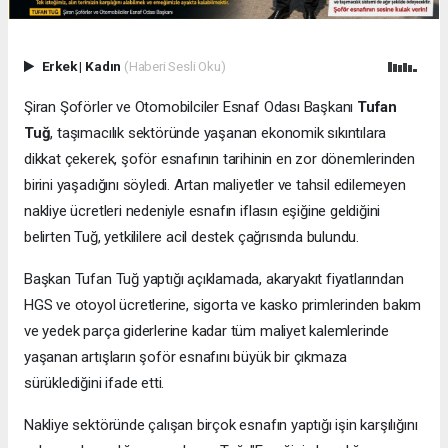
Erkek
|
Kadın
(Haberi Sesli Oku)
Şiran Şoförler ve Otomobilciler Esnaf Odası Başkanı
Tufan
Tuğ
, taşımacılık sektöründe yaşanan ekonomik sıkıntılara
dikkat çekerek, şoför esnafının tarihinin en zor dönemlerinden
birini yaşadığını söyledi. Artan maliyetler ve tahsil edilemeyen
nakliye ücretleri nedeniyle esnafın iflasın eşiğine geldiğini
belirten Tuğ, yetkililere acil destek çağrısında bulundu.
Başkan Tufan Tuğ yaptığı açıklamada, akaryakıt fiyatlarından
HGS ve otoyol ücretlerine, sigorta ve kasko primlerinden bakım
ve yedek parça giderlerine kadar tüm maliyet kalemlerinde
yaşanan artışların şoför esnafını büyük bir çıkmaza
sürüklediğini ifade etti.
Nakliye sektöründe çalışan birçok esnafın yaptığı işin karşılığını