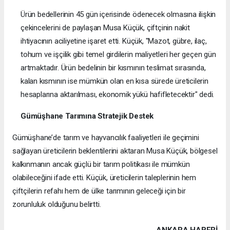
Ürün bedellerinin 45 gün içerisinde ödenecek olmasına ilişkin
çekincelerini de paylaşan Musa Küçük, çiftçinin nakit
ihtiyacının aciliyetine işaret etti. Küçük, "Mazot, gübre, ilaç,
tohum ve işçilik gibi temel girdilerin maliyetleri her geçen gün
artmaktadır. Ürün bedelinin bir kısmının teslimat sırasında,
kalan kısmının ise mümkün olan en kısa sürede üreticilerin
hesaplarına aktarılması, ekonomik yükü hafifletecektir" dedi.
Gümüşhane Tarımına Stratejik Destek
Gümüşhane’de tarım ve hayvancılık faaliyetleri ile geçimini
sağlayan üreticilerin beklentilerini aktaran Musa Küçük, bölgesel
kalkınmanın ancak güçlü bir tarım politikası ile mümkün
olabileceğini ifade etti. Küçük, üreticilerin taleplerinin hem
çiftçilerin refahı hem de ülke tarımının geleceği için bir
zorunluluk olduğunu belirtti.
ANKARA HABERİ