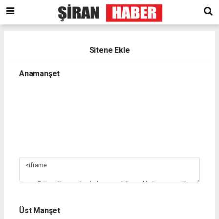
Sitene Ekle
Anamanşet
1
2
3
4
5
6
7
8
9
10
Üst Manşet