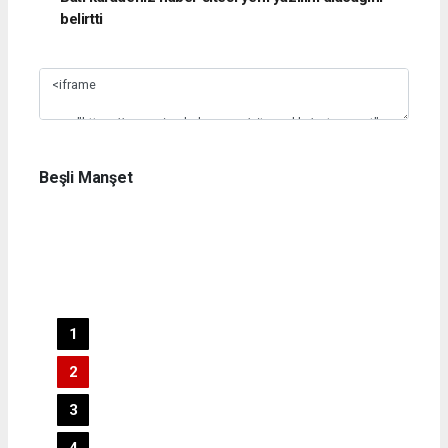
belirtti
Slide 1
Beşli Manşet
1
2
3
4