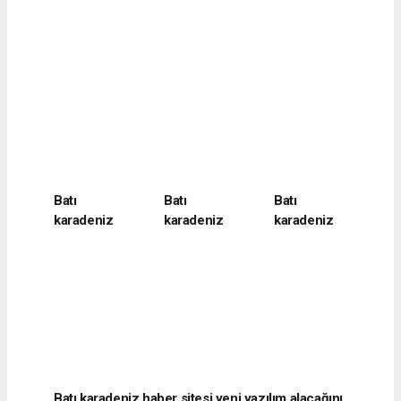
Batı
Batı
Batı
karadeniz
karadeniz
karadeniz
haber sitesi
haber sitesi
haber sitesi
yeni yazılım
yeni yazılım
yeni yazılım
alacağını
alacağını
alacağını
belirtti
belirtti
belirtti
Batı karadeniz haber sitesi yeni yazılım alacağını