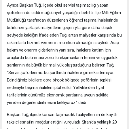
Ayrıca Başkan Tuğ, ilçede okul servisi taşımacılığı yapan
şoförlerin de ciddi mağduriyet yaşadığını belirtti. İlçe Milli Eğitim
Müdürlüğü tarafından düzenlenen öğrenci taşıma ihalelerinde
belirlenen yaklaşık maliyetlerin geçen yıla göre daha düşük
seviyede kaldığını ifade eden Tuğ, artan maliyetler karşısında bu
rakamlarla hizmet vermenin mümkün olmadığını söyledi. Araç
bakım ve onarım giderlerinin yanı sıra, ihalelere katılım için
araçlarda bulunması zorunlu ekipmanların temini ve uygunluk
şartlarının da büyük bir mali yük oluşturduğunu belirten Tuğ,
"Servis şoförlerimiz bu şartlarda ihalelere girmek istemiyor.
Edindiğimiz bilgilere göre birçok bölgede şoförlerin tepkisi
nedeniyle taşıma ihaleleri iptal edildi. Yetkililerden fiyat
tarifelerinin günümüz ekonomik şartlarına uygun şekilde
yeniden değerlendirilmesini bekliyoruz." dedi.
Başkan Tuğ, ilçede korsan taşımacılık faaliyetlerinin de kayıtlı
taksici esnafını mağdur ettiğini vurguladı. Şiran'da yaklaşık 20