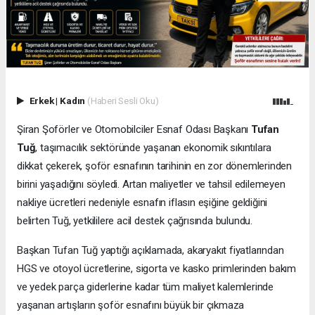
Erkek
|
Kadın
(Haberi Sesli Oku)
Şiran Şoförler ve Otomobilciler Esnaf Odası Başkanı
Tufan
Tuğ
, taşımacılık sektöründe yaşanan ekonomik sıkıntılara
dikkat çekerek, şoför esnafının tarihinin en zor dönemlerinden
birini yaşadığını söyledi. Artan maliyetler ve tahsil edilemeyen
nakliye ücretleri nedeniyle esnafın iflasın eşiğine geldiğini
belirten Tuğ, yetkililere acil destek çağrısında bulundu.
Başkan Tufan Tuğ yaptığı açıklamada, akaryakıt fiyatlarından
HGS ve otoyol ücretlerine, sigorta ve kasko primlerinden bakım
ve yedek parça giderlerine kadar tüm maliyet kalemlerinde
yaşanan artışların şoför esnafını büyük bir çıkmaza