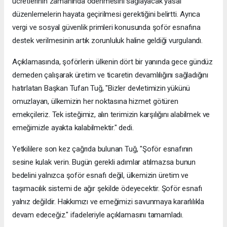
ücretlerinin zamanında ödenmesini sağlayacak yasal
düzenlemelerin hayata geçirilmesi gerektiğini belirtti. Ayrıca
vergi ve sosyal güvenlik primleri konusunda şoför esnafına
destek verilmesinin artık zorunluluk haline geldiği vurgulandı.
Açıklamasında, şoförlerin ülkenin dört bir yanında gece gündüz
demeden çalışarak üretim ve ticaretin devamlılığını sağladığını
hatırlatan Başkan Tufan Tuğ, "Bizler devletimizin yükünü
omuzlayan, ülkemizin her noktasına hizmet götüren
emekçileriz. Tek isteğimiz, alın terimizin karşılığını alabilmek ve
emeğimizle ayakta kalabilmektir." dedi.
Yetkililere son kez çağrıda bulunan Tuğ, "Şoför esnafının
sesine kulak verin. Bugün gerekli adımlar atılmazsa bunun
bedelini yalnızca şoför esnafı değil, ülkemizin üretim ve
taşımacılık sistemi de ağır şekilde ödeyecektir. Şoför esnafı
yalnız değildir. Hakkımızı ve emeğimizi savunmaya kararlılıkla
devam edeceğiz." ifadeleriyle açıklamasını tamamladı.