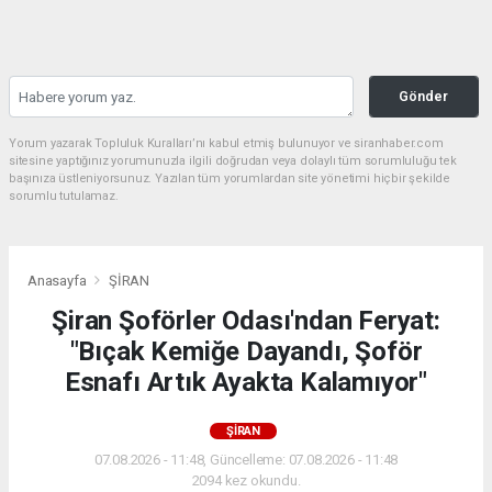
Gönder
Yorum yazarak Topluluk Kuralları’nı kabul etmiş bulunuyor ve siranhaber.com
sitesine yaptığınız yorumunuzla ilgili doğrudan veya dolaylı tüm sorumluluğu tek
başınıza üstleniyorsunuz. Yazılan tüm yorumlardan site yönetimi hiçbir şekilde
sorumlu tutulamaz.
Anasayfa
ŞİRAN
Şiran Şoförler Odası'ndan Feryat:
"Bıçak Kemiğe Dayandı, Şoför
Esnafı Artık Ayakta Kalamıyor"
ŞİRAN
07.08.2026 - 11:48, Güncelleme: 07.08.2026 - 11:48
2094 kez okundu.