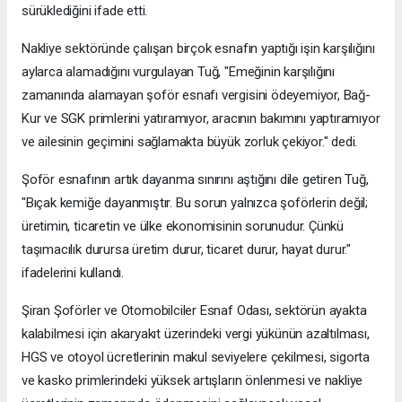
sürüklediğini ifade etti.
Nakliye sektöründe çalışan birçok esnafın yaptığı işin karşılığını
aylarca alamadığını vurgulayan Tuğ, "Emeğinin karşılığını
zamanında alamayan şoför esnafı vergisini ödeyemiyor, Bağ-
Kur ve SGK primlerini yatıramıyor, aracının bakımını yaptıramıyor
ve ailesinin geçimini sağlamakta büyük zorluk çekiyor." dedi.
Şoför esnafının artık dayanma sınırını aştığını dile getiren Tuğ,
"Bıçak kemiğe dayanmıştır. Bu sorun yalnızca şoförlerin değil;
üretimin, ticaretin ve ülke ekonomisinin sorunudur. Çünkü
taşımacılık durursa üretim durur, ticaret durur, hayat durur."
ifadelerini kullandı.
Şiran Şoförler ve Otomobilciler Esnaf Odası, sektörün ayakta
kalabilmesi için akaryakıt üzerindeki vergi yükünün azaltılması,
HGS ve otoyol ücretlerinin makul seviyelere çekilmesi, sigorta
ve kasko primlerindeki yüksek artışların önlenmesi ve nakliye