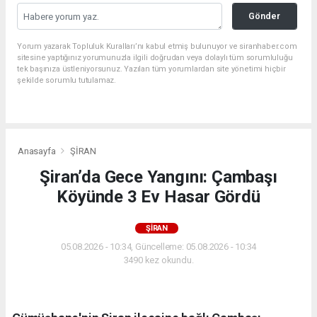
Gönder
Yorum yazarak Topluluk Kuralları’nı kabul etmiş bulunuyor ve siranhaber.com
sitesine yaptığınız yorumunuzla ilgili doğrudan veya dolaylı tüm sorumluluğu
tek başınıza üstleniyorsunuz. Yazılan tüm yorumlardan site yönetimi hiçbir
şekilde sorumlu tutulamaz.
Anasayfa
ŞİRAN
Şiran’da Gece Yangını: Çambaşı
Köyünde 3 Ev Hasar Gördü
ŞİRAN
05.08.2026 - 10:34, Güncelleme: 05.08.2026 - 10:34
3490 kez okundu.