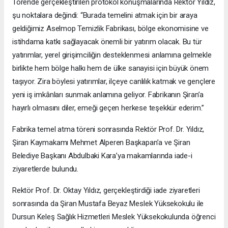
Törende gerçekleştirilen protokol konuşmalarında Rektör Yıldız,
şu noktalara değindi: “Burada temelini atmak için bir araya
geldiğimiz Aselmop Temizlik Fabrikası, bölge ekonomisine ve
istihdama katkı sağlayacak önemli bir yatırım olacak. Bu tür
yatırımlar, yerel girişimciliğin desteklenmesi anlamına gelmekle
birlikte hem bölge halkı hem de ülke sanayisi için büyük önem
taşıyor. Zira böylesi yatırımlar, ilçeye canlılık katmak ve gençlere
yeni iş imkânları sunmak anlamına geliyor. Fabrikanın Şiran’a
hayırlı olmasını diler, emeği geçen herkese teşekkür ederim.”
Fabrika temel atma töreni sonrasında Rektör Prof. Dr. Yıldız,
Şiran Kaymakamı Mehmet Alperen Başkapan’a ve Şiran
Belediye Başkanı Abdulbaki Kara’ya makamlarında iade-i
ziyaretlerde bulundu.
Rektör Prof. Dr. Oktay Yıldız, gerçekleştirdiği iade ziyaretleri
sonrasında da Şiran Mustafa Beyaz Meslek Yüksekokulu ile
Dursun Keleş Sağlık Hizmetleri Meslek Yüksekokulunda öğrenci