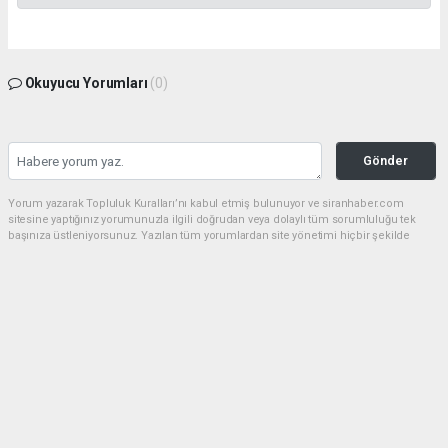
Okuyucu Yorumları
(0)
Gönder
Yorum yazarak Topluluk Kuralları’nı kabul etmiş bulunuyor ve siranhaber.com
sitesine yaptığınız yorumunuzla ilgili doğrudan veya dolaylı tüm sorumluluğu tek
başınıza üstleniyorsunuz. Yazılan tüm yorumlardan site yönetimi hiçbir şekilde
sorumlu tutulamaz.
haber paketi
haber scripti
haber yazılımı
Tüm hakları saklı tutulmaktadır.Copyright 2026©
Haber Yazılımı:
Web Aksiyon ®