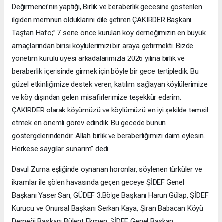
Değirmenci’nin yaptığı, Birlik ve beraberlik gecesine gösterilen
ilgiden memnun olduklarını dile getiren ÇAKIRDER Başkanı
Taştan Hafo;” 7 sene önce kurulan köy derneğimizin en büyük
amaçlarından birisi köylülerimizi bir araya getirmekti. Bizde
yönetim kurulu üyesi arkadalarımızla 2026 yılına birlik ve
beraberlik içerisinde girmek için böyle bir gece tertipledik. Bu
güzel etkinliğimize destek veren, katılım sağlayan köylülerimize
ve köy dışından gelen misafirlerimize teşekkür ederim.
ÇAKIRDER olarak köyümüzü ve köylümüzü en iyi şekilde temsil
etmek en önemli görev edindik. Bu gecede bunun
göstergelerindendir. Allah birlik ve beraberliğimizi daim eylesin.
Herkese saygılar sunarım” dedi.
Davul Zurna eşliğinde oynanan horonlar, söylenen türküler ve
ikramlar ile şölen havasında geçen geceye ŞİDEF Genel
Başkanı Yaser Sarı, GÜDEF 3.Bölge Başkanı Harun Gülap, ŞİDEF
Kurucu ve Onursal Başkanı Serkan Kaya, Şiran Babacan Köyü
Derneği Başkanı Bülent Ekmen, ŞİDEF Genel Başkan