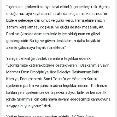
“İlçemizde görkemli bir üye kayıt etkinliği gerçekleştirdik. Açmış
olduğumuz üye kayıt standı etrafında oluşan harika atmosfer
bizlere geleceğe dair umut ve gurur verdi. Hemşehrilerimizin
samimi karşılaması, coşkusu ve güçlü destek mesajları, AK
Parti’nin Şiran’da daima milletle iç içe olduğunun en güzel
göstergesidir. Bu ilgi ve güven, teşkilatımızı daha büyük bir
azimle çalışmaya teşvik etmektedir.”
Yeniçeri, etkinliğe destek verenlere teşekkür ederek,
“Etkinliğimize katılarak bizlere destek veren İl Başkanımız Sayın
Mehmet Emin Erdoğdu’ya, İlçe Belediye Başkanımız Baki
Kara’ya, Encümenimiz Sami Tosun’a ve Yönetim Kurulu
üyelerime partim ve şahsım adına teşekkür ederim. Partimize
katılan yeni üyelerimize de teşekkür ediyor, birlik ve beraberlik
içinde Şiran’ımız için çalışmaya devam edeceğimizi kamuoyuna
saygıyla duyuruyoruz.” dedi.
Yoğun katılımla gerçekleştirilen etkinlik, AK Parti Şiran