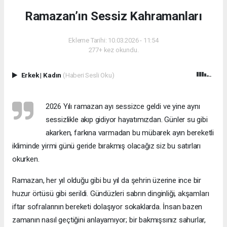
Ramazan’ın Sessiz Kahramanları
Ekleme Tarihi: 10.03.2026 - 11:54
277+ kez okundu.
Erkek
|
Kadın
(Haberi Sesli Oku)
2026 Yılı ramazan ayı sessizce geldi ve yine aynı
sessizlikle akıp gidiyor hayatımızdan. Günler su gibi
akarken, farkına varmadan bu mübarek ayın bereketli
ikliminde yirmi günü geride bırakmış olacağız siz bu satırları
okurken.
Ramazan, her yıl olduğu gibi bu yıl da şehrin üzerine ince bir
huzur örtüsü gibi serildi. Gündüzleri sabrın dinginliği, akşamları
iftar sofralarının bereketi dolaşıyor sokaklarda. İnsan bazen
zamanın nasıl geçtiğini anlayamıyor; bir bakmışsınız sahurlar,