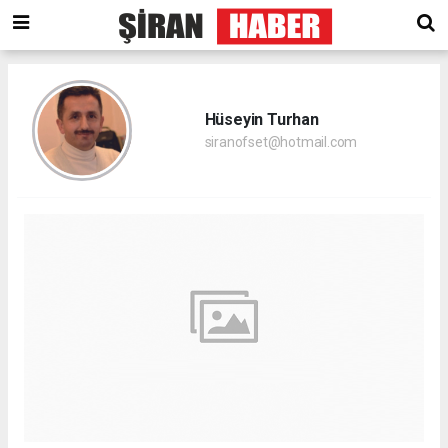
Hüseyin Turhan
siranofset@hotmail.com