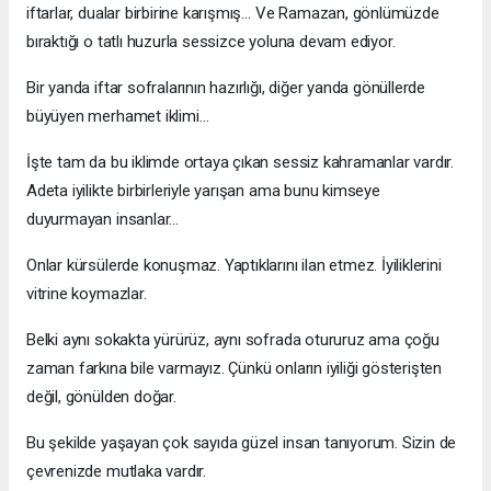
iftarlar, dualar birbirine karışmış… Ve Ramazan, gönlümüzde
bıraktığı o tatlı huzurla sessizce yoluna devam ediyor.
Bir yanda iftar sofralarının hazırlığı, diğer yanda gönüllerde
büyüyen merhamet iklimi…
İşte tam da bu iklimde ortaya çıkan sessiz kahramanlar vardır.
Adeta iyilikte birbirleriyle yarışan ama bunu kimseye
duyurmayan insanlar…
Onlar kürsülerde konuşmaz. Yaptıklarını ilan etmez. İyiliklerini
vitrine koymazlar.
Belki aynı sokakta yürürüz, aynı sofrada otururuz ama çoğu
zaman farkına bile varmayız. Çünkü onların iyiliği gösterişten
değil, gönülden doğar.
Bu şekilde yaşayan çok sayıda güzel insan tanıyorum. Sizin de
çevrenizde mutlaka vardır.