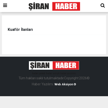
Kuaför İlanları
haber paketi
haber scripti
haber yazılımı
Tüm hakları saklı tutulmaktadır.Copyright 2026©
Haber Yazılımı:
Web Aksiyon ®