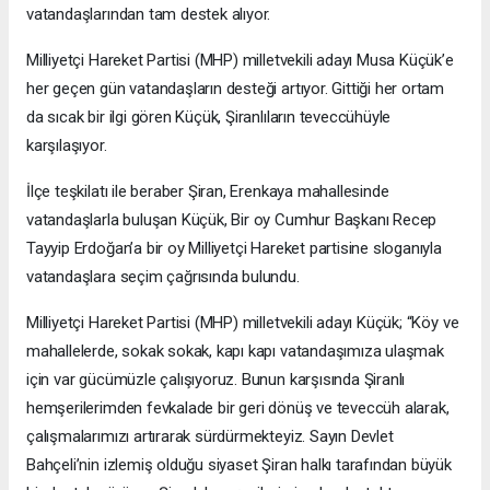
vatandaşlarından tam destek alıyor.
Milliyetçi Hareket Partisi (MHP) milletvekili adayı Musa Küçük’e
her geçen gün vatandaşların desteği artıyor. Gittiği her ortam
da sıcak bir ilgi gören Küçük, Şiranlıların teveccühüyle
karşılaşıyor.
İlçe teşkilatı ile beraber Şiran, Erenkaya mahallesinde
vatandaşlarla buluşan Küçük, Bir oy Cumhur Başkanı Recep
Tayyip Erdoğan’a bir oy Milliyetçi Hareket partisine sloganıyla
vatandaşlara seçim çağrısında bulundu.
Milliyetçi Hareket Partisi (MHP) milletvekili adayı Küçük; “Köy ve
mahallelerde, sokak sokak, kapı kapı vatandaşımıza ulaşmak
için var gücümüzle çalışıyoruz. Bunun karşısında Şiranlı
hemşerilerimden fevkalade bir geri dönüş ve teveccüh alarak,
çalışmalarımızı artırarak sürdürmekteyiz. Sayın Devlet
Bahçeli’nin izlemiş olduğu siyaset Şiran halkı tarafından büyük