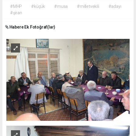
#MHP
#küçük
#musa
#milletvekili
#adayı
#şiran
Habere Ek Fotoğraf(lar)