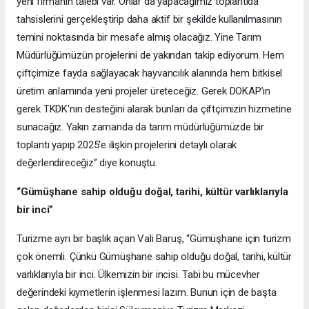
yeni firmanın talebi var. Onlar da yapacağımız toplantıda
tahsislerini gerçekleştirip daha aktif bir şekilde kullanılmasının
temini noktasında bir mesafe almış olacağız. Yine Tarım
Müdürlüğümüzün projelerini de yakından takip ediyorum. Hem
çiftçimize fayda sağlayacak hayvancılık alanında hem bitkisel
üretim anlamında yeni projeler üreteceğiz. Gerek DOKAP’ın
gerek TKDK'nın desteğini alarak bunları da çiftçimizin hizmetine
sunacağız. Yakın zamanda da tarım müdürlüğümüzde bir
toplantı yapıp 2025'e ilişkin projelerini detaylı olarak
değerlendireceğiz” diye konuştu.
“Gümüşhane sahip olduğu doğal, tarihi, kültür varlıklarıyla
bir inci”
Turizme ayrı bir başlık açan Vali Baruş, “Gümüşhane için turizm
çok önemli. Çünkü Gümüşhane sahip olduğu doğal, tarihi, kültür
varlıklarıyla bir inci. Ülkemizin bir incisi. Tabi bu mücevher
değerindeki kıymetlerin işlenmesi lazım. Bunun için de başta