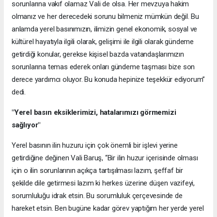
sorunlarına vakıf olamaz Vali de olsa. Her mevzuya hakim
olmanız ve her derecedeki sorunu bilmeniz mümkün değil. Bu
anlamda yerel basınımızın, ilimizin genel ekonomik, sosyal ve
kültürel hayatıyla ilgili olarak, gelişimi ile ilgili olarak gündeme
getirdiği konular, gerekse kişisel bazda vatandaşlarımızın
sorunlarına temas ederek onları gündeme taşması bize son
derece yardımcı oluyor. Bu konuda hepinize teşekkür ediyorum”
dedi.
"Yerel basın eksiklerimizi, hatalarımızı görmemizi
sağlıyor"
Yerel basının ilin huzuru için çok önemli bir işlevi yerine
getirdiğine değinen Vali Baruş, “Bir ilin huzur içerisinde olması
için o ilin sorunlarının açıkça tartışılması lazım, şeffaf bir
şekilde dile getirmesi lazım ki herkes üzerine düşen vazifeyi,
sorumluluğu idrak etsin. Bu sorumluluk çerçevesinde de
hareket etsin. Ben bugüne kadar görev yaptığım her yerde yerel