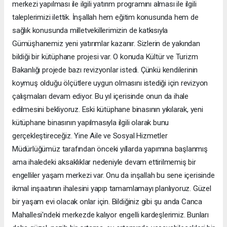
merkezi yapılması ile ilgili yatırım programını alması ile ilgili
taleplerimizi ilettik. İnşallah hem eğitim konusunda hem de
sağlık konusunda milletvekillerimizin de katkısıyla
Gümüşhanemiz yeni yatırımlar kazanır. Sizlerin de yakından
bildiği bir kütüphane projesi var. O konuda Kültür ve Turizm
Bakanlığı projede bazı revizyonlar istedi. Çünkü kendilerinin
koymuş olduğu ölçütlere uygun olmasını istediği için revizyon
çalışmaları devam ediyor. Bu yıl içerisinde onun da ihale
edilmesini bekliyoruz. Eski kütüphane binasının yıkılarak, yeni
kütüphane binasının yapılmasıyla ilgili olarak bunu
gerçekleştireceğiz. Yine Aile ve Sosyal Hizmetler
Müdürlüğümüz tarafından önceki yıllarda yapımına başlanmış
ama ihaledeki aksaklıklar nedeniyle devam ettirilmemiş bir
engelliler yaşam merkezi var. Onu da inşallah bu sene içerisinde
ikmal inşaatının ihalesini yapıp tamamlamayı planlıyoruz. Güzel
bir yaşam evi olacak onlar için. Bildiğiniz gibi şu anda Canca
Mahallesi'ndeki merkezde kalıyor engelli kardeşlerimiz. Bunları