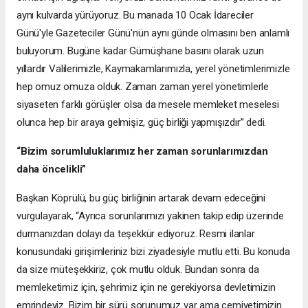
aynı kulvarda yürüyoruz. Bu manada 10 Ocak İdareciler
Günü'yle Gazeteciler Günü'nün aynı günde olmasını ben anlamlı
buluyorum. Bugüne kadar Gümüşhane basını olarak uzun
yıllardır Valilerimizle, Kaymakamlarımızla, yerel yönetimlerimizle
hep omuz omuza olduk. Zaman zaman yerel yönetimlerle
siyaseten farklı görüşler olsa da mesele memleket meselesi
olunca hep bir araya gelmişiz, güç birliği yapmışızdır” dedi.
“Bizim sorumluluklarımız her zaman sorunlarımızdan
daha öncelikli”
Başkan Köprülü, bu güç birliğinin artarak devam edeceğini
vurgulayarak, “Ayrıca sorunlarımızı yakinen takip edip üzerinde
durmanızdan dolayı da teşekkür ediyoruz. Resmi ilanlar
konusundaki girişimleriniz bizi ziyadesiyle mutlu etti. Bu konuda
da size müteşekkiriz, çok mutlu olduk. Bundan sonra da
memleketimiz için, şehrimiz için ne gerekiyorsa devletimizin
emrindeyiz. Bizim bir sürü sorunumuz var ama cemiyetimizin