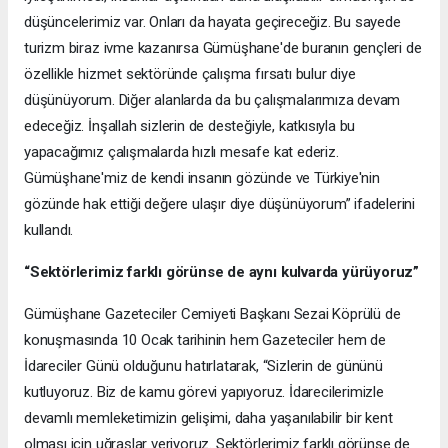
düşüncelerimiz var. Onları da hayata geçireceğiz. Bu sayede
turizm biraz ivme kazanırsa Gümüşhane'de buranın gençleri de
özellikle hizmet sektöründe çalışma fırsatı bulur diye
düşünüyorum. Diğer alanlarda da bu çalışmalarımıza devam
edeceğiz. İnşallah sizlerin de desteğiyle, katkısıyla bu
yapacağımız çalışmalarda hızlı mesafe kat ederiz.
Gümüşhane'miz de kendi insanın gözünde ve Türkiye'nin
gözünde hak ettiği değere ulaşır diye düşünüyorum” ifadelerini
kullandı.
“Sektörlerimiz farklı görünse de aynı kulvarda yürüyoruz”
Gümüşhane Gazeteciler Cemiyeti Başkanı Sezai Köprülü de
konuşmasında 10 Ocak tarihinin hem Gazeteciler hem de
İdareciler Günü olduğunu hatırlatarak, “Sizlerin de gününü
kutluyoruz. Biz de kamu görevi yapıyoruz. İdarecilerimizle
devamlı memleketimizin gelişimi, daha yaşanılabilir bir kent
olması için uğraşlar veriyoruz. Sektörlerimiz farklı görünse de