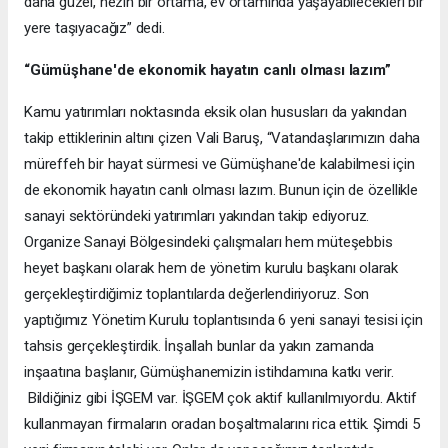
daha güzel, nezih bir ortama, ev ortamında yaşayabilecekleri bir
yere taşıyacağız” dedi.
“Gümüşhane'de ekonomik hayatın canlı olması lazım”
Kamu yatırımları noktasında eksik olan hususları da yakından
takip ettiklerinin altını çizen Vali Baruş, “Vatandaşlarımızın daha
müreffeh bir hayat sürmesi ve Gümüşhane'de kalabilmesi için
de ekonomik hayatın canlı olması lazım. Bunun için de özellikle
sanayi sektöründeki yatırımları yakından takip ediyoruz.
Organize Sanayi Bölgesindeki çalışmaları hem müteşebbis
heyet başkanı olarak hem de yönetim kurulu başkanı olarak
gerçekleştirdiğimiz toplantılarda değerlendiriyoruz. Son
yaptığımız Yönetim Kurulu toplantısında 6 yeni sanayi tesisi için
tahsis gerçekleştirdik. İnşallah bunlar da yakın zamanda
inşaatına başlanır, Gümüşhanemizin istihdamına katkı verir.
Bildiğiniz gibi İŞGEM var. İŞGEM çok aktif kullanılmıyordu. Aktif
kullanmayan firmaların oradan boşaltmalarını rica ettik. Şimdi 5