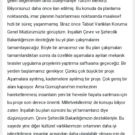
gelen değerlerden birisi Süleymaniye Turizm Merkezi.
Biliyorsunuz daha önce ilan edilmiş. Bu konuda da planlama
noktasında, imar planının hazırlanması noktasında maalesef
hızlı bir süreç yaşanmamış. Biraz önce Tabiat Varlıkları Koruma
Genel Müdürümüzle görüştüm. İnşallah Çevre ve Şehircilik
Bakanlığımızın desteğiyle bu yıl plan çalışmalarını
tamamlayacağız. Böyle bir amacımız var. Bu plan çalışmaları
tamamlandıktan sonra da özellikle aşamalara ayrılan mekanik
tesisler uygulama projelerini yaptırma safhasına geçeceğiz. Bir
yerden başlamamız gerekiyor. Çünkü çok büyük bir proje.
Aşamalara ayrılmış, kademelere ayrılmış bir proje. Çok geniş bir
alanı kapsıyor. Ama Gümüşhane'nin merkezinin
hareketlenmesi, insanların yeni bir hevesle hayata sarılması için
bu proje son derece önemli. Milletvekillerimiz de konuyu biliyor
zaten. İnşallah bu plan sürecini bu yıl tamamlarız diye
düşünüyorum. Çevre Şehircilik Bakanlığımızın destekleriyle. Bu
sayede yine diğer kültürel varlıklarımızın ortamının daha iyi
iyileştirilmesi, insanlar açısından daha ulaşılabilir olması için de