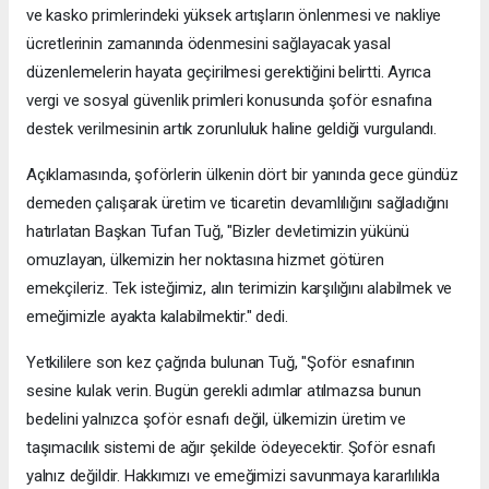
ve kasko primlerindeki yüksek artışların önlenmesi ve nakliye
ücretlerinin zamanında ödenmesini sağlayacak yasal
düzenlemelerin hayata geçirilmesi gerektiğini belirtti. Ayrıca
vergi ve sosyal güvenlik primleri konusunda şoför esnafına
destek verilmesinin artık zorunluluk haline geldiği vurgulandı.
Açıklamasında, şoförlerin ülkenin dört bir yanında gece gündüz
demeden çalışarak üretim ve ticaretin devamlılığını sağladığını
hatırlatan Başkan Tufan Tuğ, "Bizler devletimizin yükünü
omuzlayan, ülkemizin her noktasına hizmet götüren
emekçileriz. Tek isteğimiz, alın terimizin karşılığını alabilmek ve
emeğimizle ayakta kalabilmektir." dedi.
Yetkililere son kez çağrıda bulunan Tuğ, "Şoför esnafının
sesine kulak verin. Bugün gerekli adımlar atılmazsa bunun
bedelini yalnızca şoför esnafı değil, ülkemizin üretim ve
taşımacılık sistemi de ağır şekilde ödeyecektir. Şoför esnafı
yalnız değildir. Hakkımızı ve emeğimizi savunmaya kararlılıkla