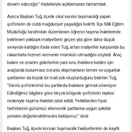
devam edeceğiz." ifadeleriyle açıklamasını tamamladı.
Ayrıca Başkan Tuğ, ilçede okul servisi taşımacılığı yapan
şoförlerin de ciddi mağduriyet yaşadığını belirtti. İlçe Milli Eğitim
Müdürlüğü tarafından düzenlenen öğrenci taşıma ihalelerinde
belirlenen yaklaşık maliyetlerin geçen yıla göre daha düşük
seviyede kaldığını ifade eden Tuğ, artan maliyetler karşısında bu
rakamlarla hizmet vermenin mümkün olmadığını söyledi. Araç
bakım ve onarım giderlerinin yanı sıra, ihalelere katılım için
araçlarda bulunması zorunlu ekipmanların temini ve uygunluk
şartlarının da büyük bir mali yük oluşturduğunu belirten Tuğ,
"Servis şoförlerimiz bu şartlarda ihalelere girmek istemiyor.
Edindiğimiz bilgilere göre birçok bölgede şoförlerin tepkisi
nedeniyle taşıma ihaleleri iptal edildi. Yetkililerden fiyat
tarifelerinin günümüz ekonomik şartlarına uygun şekilde
yeniden değerlendirilmesini bekliyoruz." dedi.
Başkan Tuğ, ilçede korsan taşımacılık faaliyetlerinin de kayıtlı