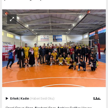
Erkek
|
Kadın
(Haberi Sesli Oku)