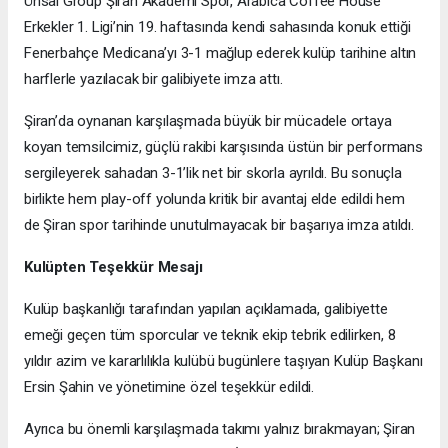
Ünsal Group Şiran Akademi Spor, Arabica Coffee House
Erkekler 1. Ligi’nin 19. haftasında kendi sahasında konuk ettiği
Fenerbahçe Medicana’yı 3-1 mağlup ederek kulüp tarihine altın
harflerle yazılacak bir galibiyete imza attı.
Şiran’da oynanan karşılaşmada büyük bir mücadele ortaya
koyan temsilcimiz, güçlü rakibi karşısında üstün bir performans
sergileyerek sahadan 3-1’lik net bir skorla ayrıldı. Bu sonuçla
birlikte hem play-off yolunda kritik bir avantaj elde edildi hem
de Şiran spor tarihinde unutulmayacak bir başarıya imza atıldı.
Kulüpten Teşekkür Mesajı
Kulüp başkanlığı tarafından yapılan açıklamada, galibiyette
emeği geçen tüm sporcular ve teknik ekip tebrik edilirken, 8
yıldır azim ve kararlılıkla kulübü bugünlere taşıyan Kulüp Başkanı
Ersin Şahin ve yönetimine özel teşekkür edildi.
Ayrıca bu önemli karşılaşmada takımı yalnız bırakmayan; Şiran