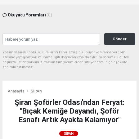
Okuyucu Yorumları
(0)
Gönder
Yorum yazarak Topluluk Kuralları’nı kabul etmiş bulunuyor ve siranhaber.com
sitesine yaptığınız yorumunuzla ilgili doğrudan veya dolaylı tüm sorumluluğu tek
başınıza üstleniyorsunuz. Yazılan tüm yorumlardan site yönetimi hiçbir şekilde
sorumlu tutulamaz.
Anasayfa
ŞİRAN
Şiran Şoförler Odası'ndan Feryat:
"Bıçak Kemiğe Dayandı, Şoför
Esnafı Artık Ayakta Kalamıyor"
ŞİRAN