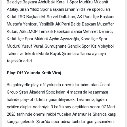
Belediye Başkanı Abdulbaki Kara, İl Spor Müdürü Mücahit
Atalay, Şiran Yıldız Spor Başkanı Erhan Yıldız ve sporcuları,
Kelkit TSO Başkanı M. Servet Daltaban, AK Parti İlçe Başkanı
Mustafa Yeniçeri, Yeşilbük AK Parti Belde Başkanı Muzaffer
Kutun, ASELMOP Temizlik Fabrikası sahibi Mehmet Demirci,
Kelkit İlçe Spor Müdürü Aydın Ayvazoğlu, Köse İlçe Spor
Müdürü Yusuf Vural, Gümüşhane Gençlik Spor Kız Voleybol
Takımı ve teknik ekibi ile Büyük Şiran taraftarına ayrı ayrı
teşekkür edildi.
Play-Off Yolunda Kritik Viraj
Bu galibiyetle play-off yolunda önemli bir adım atan Ünsal
Group Şiran Akademi Spor, kalan 4 maçını da kazanması
halinde play-off biletini garantileyecek. Takımımız, ligden
çekilen ekipler nedeniyle 3 hafta bay geçtikten sonra 07 Mart
2026 tarihinde önemli rakibi Yücelen Anamur ile Şiran’da karşı
karşıya gelecek. Şiran’da spor adına tarihi bir gün yaşanırken,