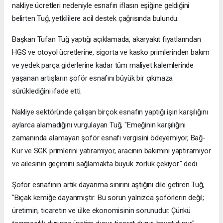
nakliye ücretleri nedeniyle esnafın iflasın eşiğine geldiğini
belirten Tuğ, yetkililere acil destek çağrısında bulundu.
Başkan Tufan Tuğ yaptığı açıklamada, akaryakıt fiyatlarından
HGS ve otoyol ücretlerine, sigorta ve kasko primlerinden bakım
ve yedek parça giderlerine kadar tüm maliyet kalemlerinde
yaşanan artışların şoför esnafını büyük bir çıkmaza
sürüklediğini ifade etti.
Nakliye sektöründe çalışan birçok esnafın yaptığı işin karşılığını
aylarca alamadığını vurgulayan Tuğ, "Emeğinin karşılığını
zamanında alamayan şoför esnafı vergisini ödeyemiyor, Bağ-
Kur ve SGK primlerini yatıramıyor, aracının bakımını yaptıramıyor
ve ailesinin geçimini sağlamakta büyük zorluk çekiyor." dedi.
Şoför esnafının artık dayanma sınırını aştığını dile getiren Tuğ,
"Bıçak kemiğe dayanmıştır. Bu sorun yalnızca şoförlerin değil;
üretimin, ticaretin ve ülke ekonomisinin sorunudur. Çünkü