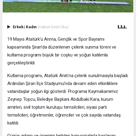
Erkek
|
Kadın
(Haberi Sesli Oku)
19 Mayıs Atatürk’ü Anma, Gençlik ve Spor Bayramı
kapsamında Şiran’da düzenlenen çelenk sunma töreni ve
kutlama programı büyük bir coşku ve yoğun katılımla
gerçekleştirildi.
Kutlama programı, Atatürk Anıtı’na çelenk sunulmasıyla başladı.
Ardından Şiran İlçe Stadyumu’nda devam eden etkinliklere
vatandaşlar yoğun ilgi gösterdi. Programa Kaymakamımız
Zeynep Topcu, Belediye Başkanı Abdulbaki Kara, kurum
amirleri, sivil toplum kuruluşu temsilcileri, siyasi parti
temsilcileri, öğretmenler, öğrenciler ve çok sayıda vatandaş
katıldı.
Günün anlam ve önemini belirten konuşmalarla başlayan