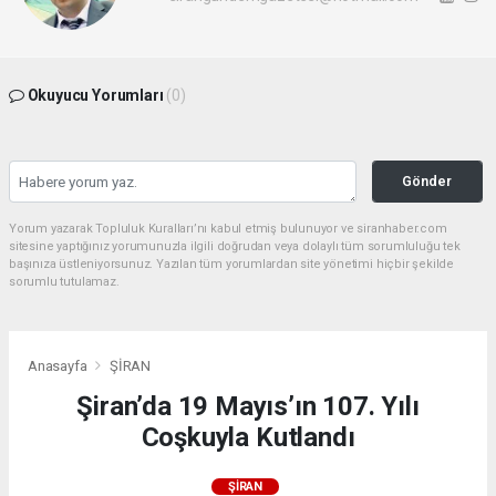
Okuyucu Yorumları
(0)
Gönder
Yorum yazarak Topluluk Kuralları’nı kabul etmiş bulunuyor ve siranhaber.com
sitesine yaptığınız yorumunuzla ilgili doğrudan veya dolaylı tüm sorumluluğu tek
başınıza üstleniyorsunuz. Yazılan tüm yorumlardan site yönetimi hiçbir şekilde
sorumlu tutulamaz.
Anasayfa
ŞİRAN
Şiran’da 19 Mayıs’ın 107. Yılı
Coşkuyla Kutlandı
ŞİRAN