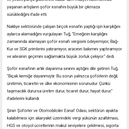
yaşanan artışların şoför esnafını büyük bir çıkmaza
sürüklediğini ifade etti.
Nakliye sektöründe çalışan birçok esnafın yaptığı işin karşılığını
aylarca alamadığını vurgulayan Tuğ, "Emeğinin karşılığını
zamanında alamayan şoför esnafı vergisini ödeyemiyor, Bağ-
Kur ve SGK primlerini yatıramıyor, aracının bakımını yaptıramıyor
ve ailesinin geçimini sağlamakta büyük zorluk çekiyor." dedi.
Şoför esnafının artık dayanma sınırını aştığını dile getiren Tuğ,
"Bıçak kemiğe dayanmıştır. Bu sorun yalnızca şoförlerin değil;
üretimin, ticaretin ve ülke ekonomisinin sorunudur. Çünkü
taşımacılık durursa üretim durur, ticaret durur, hayat durur."
ifadelerini kullandı.
Şiran Şoförler ve Otomobilciler Esnaf Odası, sektörün ayakta
kalabilmesi için akaryakıt üzerindeki vergi yükünün azaltılması,
HGS ve otoyol ücretlerinin makul seviyelere çekilmesi, sigorta