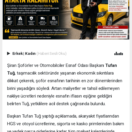
Erkek
|
Kadın
(Haberi Sesli Oku)
Şiran Şoförler ve Otomobilciler Esnaf Odası Başkanı
Tufan
Tuğ
, taşımacılık sektöründe yaşanan ekonomik sıkıntılara
dikkat çekerek, şoför esnafının tarihinin en zor dönemlerinden
birini yaşadığını söyledi. Artan maliyetler ve tahsil edilemeyen
nakliye ücretleri nedeniyle esnafın iflasın eşiğine geldiğini
belirten Tuğ, yetkililere acil destek çağrısında bulundu.
Başkan Tufan Tuğ yaptığı açıklamada, akaryakıt fiyatlarından
HGS ve otoyol ücretlerine, sigorta ve kasko primlerinden bakım
ve yedek parça giderlerine kadar tüm maliyet kalemlerinde