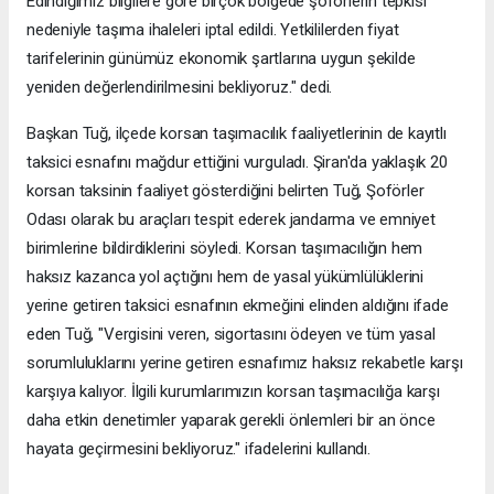
Edindiğimiz bilgilere göre birçok bölgede şoförlerin tepkisi
nedeniyle taşıma ihaleleri iptal edildi. Yetkililerden fiyat
tarifelerinin günümüz ekonomik şartlarına uygun şekilde
yeniden değerlendirilmesini bekliyoruz." dedi.
Başkan Tuğ, ilçede korsan taşımacılık faaliyetlerinin de kayıtlı
taksici esnafını mağdur ettiğini vurguladı. Şiran'da yaklaşık 20
korsan taksinin faaliyet gösterdiğini belirten Tuğ, Şoförler
Odası olarak bu araçları tespit ederek jandarma ve emniyet
birimlerine bildirdiklerini söyledi. Korsan taşımacılığın hem
haksız kazanca yol açtığını hem de yasal yükümlülüklerini
yerine getiren taksici esnafının ekmeğini elinden aldığını ifade
eden Tuğ, "Vergisini veren, sigortasını ödeyen ve tüm yasal
sorumluluklarını yerine getiren esnafımız haksız rekabetle karşı
karşıya kalıyor. İlgili kurumlarımızın korsan taşımacılığa karşı
daha etkin denetimler yaparak gerekli önlemleri bir an önce
hayata geçirmesini bekliyoruz." ifadelerini kullandı.