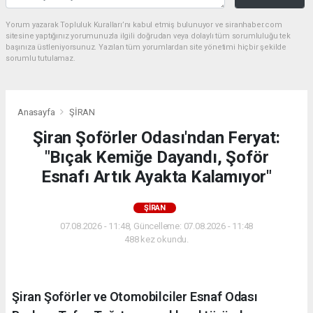
Yorum yazarak Topluluk Kuralları’nı kabul etmiş bulunuyor ve siranhaber.com
sitesine yaptığınız yorumunuzla ilgili doğrudan veya dolaylı tüm sorumluluğu tek
başınıza üstleniyorsunuz. Yazılan tüm yorumlardan site yönetimi hiçbir şekilde
sorumlu tutulamaz.
Anasayfa
ŞİRAN
Şiran Şoförler Odası'ndan Feryat:
"Bıçak Kemiğe Dayandı, Şoför
Esnafı Artık Ayakta Kalamıyor"
ŞİRAN
07.08.2026 - 11:48, Güncelleme: 07.08.2026 - 11:48
488 kez okundu.
Şiran Şoförler ve Otomobilciler Esnaf Odası