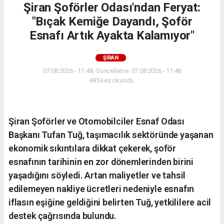
Şiran Şoförler Odası'ndan Feryat:
"Bıçak Kemiğe Dayandı, Şoför
Esnafı Artık Ayakta Kalamıyor"
ŞİRAN
07.08.2026 - 11:48, Güncelleme: 07.08.2026 - 11:48
485 kez okundu.
Şiran Şoförler ve Otomobilciler Esnaf Odası
Başkanı Tufan Tuğ, taşımacılık sektöründe yaşanan
ekonomik sıkıntılara dikkat çekerek, şoför
esnafının tarihinin en zor dönemlerinden birini
yaşadığını söyledi. Artan maliyetler ve tahsil
edilemeyen nakliye ücretleri nedeniyle esnafın
iflasın eşiğine geldiğini belirten Tuğ, yetkililere acil
destek çağrısında bulundu.