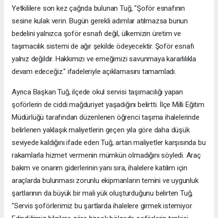
Yetkililere son kez çağrıda bulunan Tuğ, "Şoför esnafının
sesine kulak verin. Bugün gerekli adımlar atılmazsa bunun
bedelini yalnızca şoför esnafı değil, ülkemizin üretim ve
taşımacılık sistemi de ağır şekilde ödeyecektir. Şoför esnafı
yalnız değildir. Hakkımızı ve emeğimizi savunmaya kararlılıkla
devam edeceğiz." ifadeleriyle açıklamasını tamamladı.
Ayrıca Başkan Tuğ, ilçede okul servisi taşımacılığı yapan
şoförlerin de ciddi mağduriyet yaşadığını belirtti. İlçe Milli Eğitim
Müdürlüğü tarafından düzenlenen öğrenci taşıma ihalelerinde
belirlenen yaklaşık maliyetlerin geçen yıla göre daha düşük
seviyede kaldığını ifade eden Tuğ, artan maliyetler karşısında bu
rakamlarla hizmet vermenin mümkün olmadığını söyledi. Araç
bakım ve onarım giderlerinin yanı sıra, ihalelere katılım için
araçlarda bulunması zorunlu ekipmanların temini ve uygunluk
şartlarının da büyük bir mali yük oluşturduğunu belirten Tuğ,
"Servis şoförlerimiz bu şartlarda ihalelere girmek istemiyor.