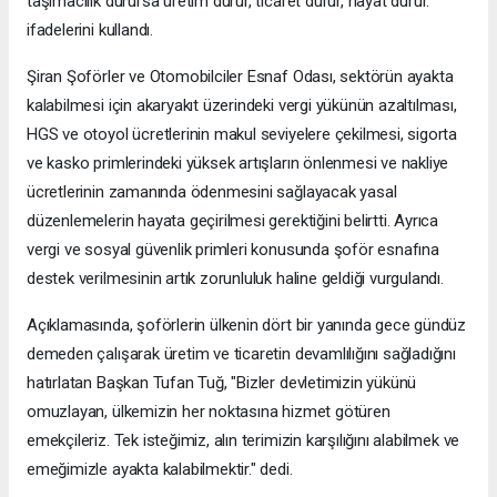
taşımacılık durursa üretim durur, ticaret durur, hayat durur."
ifadelerini kullandı.
Şiran Şoförler ve Otomobilciler Esnaf Odası, sektörün ayakta
kalabilmesi için akaryakıt üzerindeki vergi yükünün azaltılması,
HGS ve otoyol ücretlerinin makul seviyelere çekilmesi, sigorta
ve kasko primlerindeki yüksek artışların önlenmesi ve nakliye
ücretlerinin zamanında ödenmesini sağlayacak yasal
düzenlemelerin hayata geçirilmesi gerektiğini belirtti. Ayrıca
vergi ve sosyal güvenlik primleri konusunda şoför esnafına
destek verilmesinin artık zorunluluk haline geldiği vurgulandı.
Açıklamasında, şoförlerin ülkenin dört bir yanında gece gündüz
demeden çalışarak üretim ve ticaretin devamlılığını sağladığını
hatırlatan Başkan Tufan Tuğ, "Bizler devletimizin yükünü
omuzlayan, ülkemizin her noktasına hizmet götüren
emekçileriz. Tek isteğimiz, alın terimizin karşılığını alabilmek ve
emeğimizle ayakta kalabilmektir." dedi.