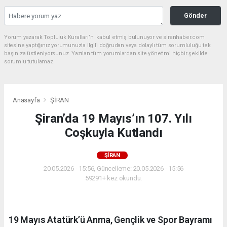
Gönder
Yorum yazarak Topluluk Kuralları’nı kabul etmiş bulunuyor ve siranhaber.com
sitesine yaptığınız yorumunuzla ilgili doğrudan veya dolaylı tüm sorumluluğu tek
başınıza üstleniyorsunuz. Yazılan tüm yorumlardan site yönetimi hiçbir şekilde
sorumlu tutulamaz.
Anasayfa
ŞİRAN
Şiran’da 19 Mayıs’ın 107. Yılı
Coşkuyla Kutlandı
ŞİRAN
20.05.2026 - 15:56, Güncelleme: 20.05.2026 - 15:56
59291+ kez okundu.
19 Mayıs Atatürk’ü Anma, Gençlik ve Spor Bayramı