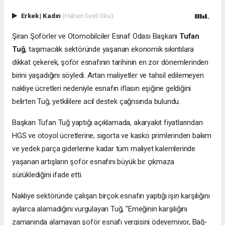
Erkek
|
Kadın
(Haberi Sesli Oku)
Şiran Şoförler ve Otomobilciler Esnaf Odası Başkanı
Tufan
Tuğ
, taşımacılık sektöründe yaşanan ekonomik sıkıntılara
dikkat çekerek, şoför esnafının tarihinin en zor dönemlerinden
birini yaşadığını söyledi. Artan maliyetler ve tahsil edilemeyen
nakliye ücretleri nedeniyle esnafın iflasın eşiğine geldiğini
belirten Tuğ, yetkililere acil destek çağrısında bulundu.
Başkan Tufan Tuğ yaptığı açıklamada, akaryakıt fiyatlarından
HGS ve otoyol ücretlerine, sigorta ve kasko primlerinden bakım
ve yedek parça giderlerine kadar tüm maliyet kalemlerinde
yaşanan artışların şoför esnafını büyük bir çıkmaza
sürüklediğini ifade etti.
Nakliye sektöründe çalışan birçok esnafın yaptığı işin karşılığını
aylarca alamadığını vurgulayan Tuğ, "Emeğinin karşılığını
zamanında alamayan şoför esnafı vergisini ödeyemiyor, Bağ-