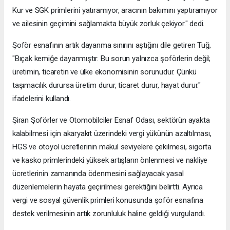
Kur ve SGK primlerini yatıramıyor, aracının bakımını yaptıramıyor
ve ailesinin geçimini sağlamakta büyük zorluk çekiyor." dedi.
Şoför esnafının artık dayanma sınırını aştığını dile getiren Tuğ,
"Bıçak kemiğe dayanmıştır. Bu sorun yalnızca şoförlerin değil;
üretimin, ticaretin ve ülke ekonomisinin sorunudur. Çünkü
taşımacılık durursa üretim durur, ticaret durur, hayat durur."
ifadelerini kullandı.
Şiran Şoförler ve Otomobilciler Esnaf Odası, sektörün ayakta
kalabilmesi için akaryakıt üzerindeki vergi yükünün azaltılması,
HGS ve otoyol ücretlerinin makul seviyelere çekilmesi, sigorta
ve kasko primlerindeki yüksek artışların önlenmesi ve nakliye
ücretlerinin zamanında ödenmesini sağlayacak yasal
düzenlemelerin hayata geçirilmesi gerektiğini belirtti. Ayrıca
vergi ve sosyal güvenlik primleri konusunda şoför esnafına
destek verilmesinin artık zorunluluk haline geldiği vurgulandı.