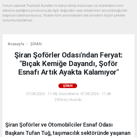
Yorum yazarak Topluluk Kuralları’nı kabul etmiş bulunuyor ve siranhaber.com
sitesine yaptığınız yorumunuzla ilgili doğrudan veya dolaylı tüm sorumluluğu tek
başınıza üstleniyorsunuz. Yazılan tüm yorumlardan site yönetimi hiçbir şekilde
sorumlu tutulamaz.
Anasayfa
ŞİRAN
Şiran Şoförler Odası'ndan Feryat:
"Bıçak Kemiğe Dayandı, Şoför
Esnafı Artık Ayakta Kalamıyor"
ŞİRAN
07.08.2026 - 11:48, Güncelleme: 07.08.2026 - 11:48
200 kez okundu.
Şiran Şoförler ve Otomobilciler Esnaf Odası
Başkanı Tufan Tuğ, taşımacılık sektöründe yaşanan