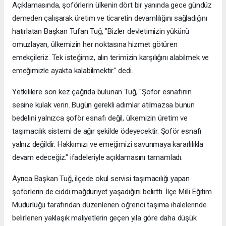
Açıklamasında, şoförlerin ülkenin dört bir yanında gece gündüz
demeden çalışarak üretim ve ticaretin devamlılığını sağladığını
hatırlatan Başkan Tufan Tuğ, "Bizler devletimizin yükünü
omuzlayan, ülkemizin her noktasına hizmet götüren
emekçileriz. Tek isteğimiz, alın terimizin karşılığını alabilmek ve
emeğimizle ayakta kalabilmektir." dedi.
Yetkililere son kez çağrıda bulunan Tuğ, "Şoför esnafının
sesine kulak verin. Bugün gerekli adımlar atılmazsa bunun
bedelini yalnızca şoför esnafı değil, ülkemizin üretim ve
taşımacılık sistemi de ağır şekilde ödeyecektir. Şoför esnafı
yalnız değildir. Hakkımızı ve emeğimizi savunmaya kararlılıkla
devam edeceğiz." ifadeleriyle açıklamasını tamamladı.
Ayrıca Başkan Tuğ, ilçede okul servisi taşımacılığı yapan
şoförlerin de ciddi mağduriyet yaşadığını belirtti. İlçe Milli Eğitim
Müdürlüğü tarafından düzenlenen öğrenci taşıma ihalelerinde
belirlenen yaklaşık maliyetlerin geçen yıla göre daha düşük