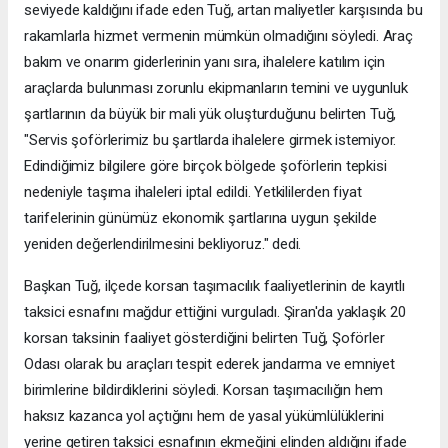
seviyede kaldığını ifade eden Tuğ, artan maliyetler karşısında bu
rakamlarla hizmet vermenin mümkün olmadığını söyledi. Araç
bakım ve onarım giderlerinin yanı sıra, ihalelere katılım için
araçlarda bulunması zorunlu ekipmanların temini ve uygunluk
şartlarının da büyük bir mali yük oluşturduğunu belirten Tuğ,
"Servis şoförlerimiz bu şartlarda ihalelere girmek istemiyor.
Edindiğimiz bilgilere göre birçok bölgede şoförlerin tepkisi
nedeniyle taşıma ihaleleri iptal edildi. Yetkililerden fiyat
tarifelerinin günümüz ekonomik şartlarına uygun şekilde
yeniden değerlendirilmesini bekliyoruz." dedi.
Başkan Tuğ, ilçede korsan taşımacılık faaliyetlerinin de kayıtlı
taksici esnafını mağdur ettiğini vurguladı. Şiran'da yaklaşık 20
korsan taksinin faaliyet gösterdiğini belirten Tuğ, Şoförler
Odası olarak bu araçları tespit ederek jandarma ve emniyet
birimlerine bildirdiklerini söyledi. Korsan taşımacılığın hem
haksız kazanca yol açtığını hem de yasal yükümlülüklerini
yerine getiren taksici esnafının ekmeğini elinden aldığını ifade