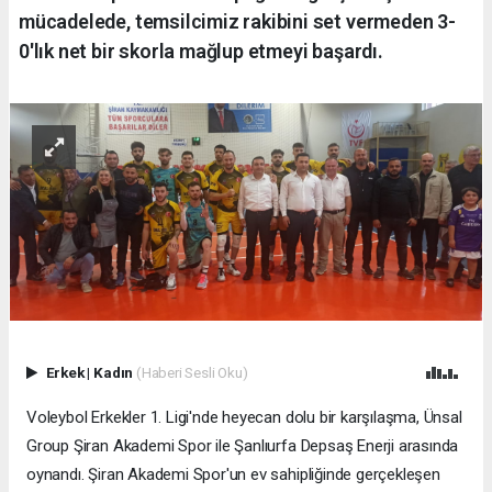
mücadelede, temsilcimiz rakibini set vermeden 3-
0'lık net bir skorla mağlup etmeyi başardı.
Erkek
|
Kadın
(Haberi Sesli Oku)
Voleybol Erkekler 1. Ligi'nde heyecan dolu bir karşılaşma, Ünsal
Group Şiran Akademi Spor ile Şanlıurfa Depsaş Enerji arasında
oynandı. Şiran Akademi Spor'un ev sahipliğinde gerçekleşen