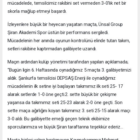
mücadelede, temsilcimiz rakibini set vermeden 3-0'lık net bir
skorla mağlup etmeyi başardı.
İzleyenlere büyük bir heyecan yaşatan maçta, Ünsal Group
Şiran Akademi Spor üstün bir performans sergiledi.
Mücadelenin her anında oyunun kontrolünü elinde tutan takım,
setleri rakibine kaptırmadan galibiyete uzandı.
Maçın ardından kulüp yönetimi tarafından yapılan açıklamada;
“Bugün ligin 6. Haftasında oynadığımız 5 maçta 3. galibiyetimizi
aldık. Şanlıurfa temsilcisi DEPSAŞ Enerji ile oynadığımız
mücadelenin ilk setine iyi başlayan takımımız ilk seti 25- 17
alarak setlerde 1-0 öne geçti.2. sette büyük bir çekişme
yaşansa da takımımız seti 25-23 alarak 2-0 öne geçti. Son
sette maça ağırlığını koyan takımımız 3. seti 25-15 alarak maçı
3-0 aldı. Bu galibiyette emeği geçen teknik ekibimize
sporcularımıza ve büyük Şiran taraftarına teşekkür ederiz...