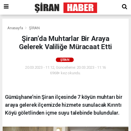
Anasayfa
ŞİRAN
Şiran’da Muhtarlar Bir Araya
Gelerek Valiliğe Müracaat Etti
ŞİRAN
20.03.2023 - 11:12, Güncelleme: 20.03.2023 - 11:16
6968+ kez okundu.
Gümüşhane’nin Şiran ilçesinde 7 köyün muhtarı bir
araya gelerek ilçemizde hizmete sunulacak Kırıntı
Köyü göletlinden içme suyu talebinde bulundular.