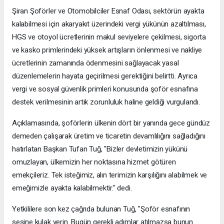
Şiran Şoförler ve Otomobilciler Esnaf Odası, sektörün ayakta
kalabilmesi için akaryakıt üzerindeki vergi yükünün azaltılması,
HGS ve otoyol ücretlerinin makul seviyelere çekilmesi, sigorta
ve kasko primlerindeki yüksek artışların önlenmesi ve nakliye
ücretlerinin zamanında ödenmesini sağlayacak yasal
düzenlemelerin hayata geçirilmesi gerektiğini belirtti. Ayrıca
vergi ve sosyal güvenlik primleri konusunda şoför esnafına
destek verilmesinin artık zorunluluk haline geldiği vurgulandı.
Açıklamasında, şoförlerin ülkenin dört bir yanında gece gündüz
demeden çalışarak üretim ve ticaretin devamlılığını sağladığını
hatırlatan Başkan Tufan Tuğ, "Bizler devletimizin yükünü
omuzlayan, ülkemizin her noktasına hizmet götüren
emekçileriz. Tek isteğimiz, alın terimizin karşılığını alabilmek ve
emeğimizle ayakta kalabilmektir." dedi.
Yetkililere son kez çağrıda bulunan Tuğ, "Şoför esnafının
sesine kulak verin. Bugün gerekli adımlar atılmazsa bunun