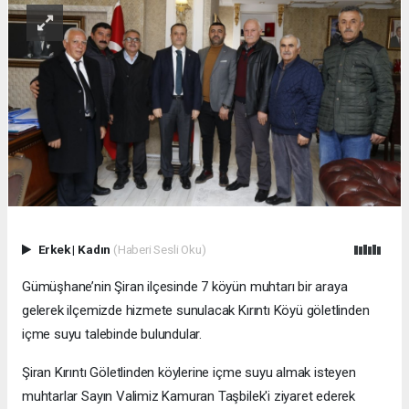
Erkek
|
Kadın
(Haberi Sesli Oku)
Gümüşhane’nin Şiran ilçesinde 7 köyün muhtarı bir araya
gelerek ilçemizde hizmete sunulacak Kırıntı Köyü göletlinden
içme suyu talebinde bulundular.
Şiran Kırıntı Göletlinden köylerine içme suyu almak isteyen
muhtarlar Sayın Valimiz Kamuran Taşbilek'i ziyaret ederek