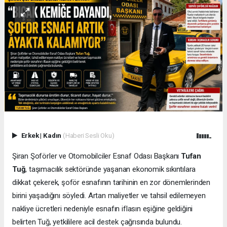
Erkek
|
Kadın
(Haberi Sesli Oku)
Şiran Şoförler ve Otomobilciler Esnaf Odası Başkanı
Tufan
Tuğ
, taşımacılık sektöründe yaşanan ekonomik sıkıntılara
dikkat çekerek, şoför esnafının tarihinin en zor dönemlerinden
birini yaşadığını söyledi. Artan maliyetler ve tahsil edilemeyen
nakliye ücretleri nedeniyle esnafın iflasın eşiğine geldiğini
belirten Tuğ, yetkililere acil destek çağrısında bulundu.