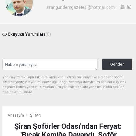
sirangundemgazetesi@hotmail.com
Okuyucu Yorumları
(0)
Gönder
Yorum yazarak Topluluk Kuralları’nı kabul etmiş bulunuyor ve siranhaber.com
sitesine yaptığınız yorumunuzla ilgili doğrudan veya dolaylı tüm sorumluluğu tek
başınıza üstleniyorsunuz. Yazılan tüm yorumlardan site yönetimi hiçbir şekilde
sorumlu tutulamaz.
Anasayfa
ŞİRAN
Şiran Şoförler Odası'ndan Feryat:
"Bıçak Kemiğe Dayandı, Şoför