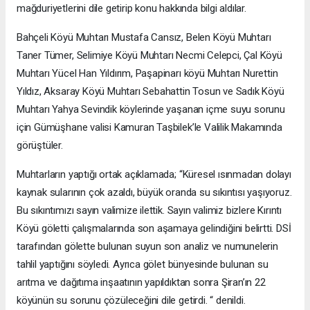
mağduriyetlerini dile getirip konu hakkında bilgi aldılar.
Bahçeli Köyü Muhtarı Mustafa Cansız, Belen Köyü Muhtarı
Taner Tümer, Selimiye Köyü Muhtarı Necmi Celepci, Çal Köyü
Muhtarı Yücel Han Yıldırım, Paşapinarı köyü Muhtarı Nurettin
Yıldız, Aksaray Köyü Muhtarı Sebahattin Tosun ve Sadık Köyü
Muhtarı Yahya Sevindik köylerinde yaşanan içme suyu sorunu
için Gümüşhane valisi Kamuran Taşbilek’le Valilik Makamında
görüştüler.
Muhtarların yaptığı ortak açıklamada; “Küresel ısınmadan dolayı
kaynak sularının çok azaldı, büyük oranda su sıkıntısı yaşıyoruz.
Bu sıkıntımızı sayın valimize ilettik. Sayın valimiz bizlere Kırıntı
Köyü göletti çalışmalarında son aşamaya gelindiğini belirtti. DSİ
tarafından gölette bulunan suyun son analiz ve numunelerin
tahlil yaptığını söyledi. Ayrıca gölet bünyesinde bulunan su
arıtma ve dağıtıma inşaatının yapıldıktan sonra Şiran’ın 22
köyünün su sorunu çözüleceğini dile getirdi. “ denildi.