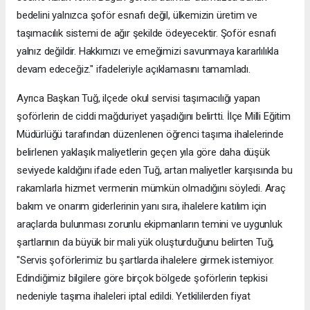
bedelini yalnızca şoför esnafı değil, ülkemizin üretim ve
taşımacılık sistemi de ağır şekilde ödeyecektir. Şoför esnafı
yalnız değildir. Hakkımızı ve emeğimizi savunmaya kararlılıkla
devam edeceğiz." ifadeleriyle açıklamasını tamamladı.
Ayrıca Başkan Tuğ, ilçede okul servisi taşımacılığı yapan
şoförlerin de ciddi mağduriyet yaşadığını belirtti. İlçe Milli Eğitim
Müdürlüğü tarafından düzenlenen öğrenci taşıma ihalelerinde
belirlenen yaklaşık maliyetlerin geçen yıla göre daha düşük
seviyede kaldığını ifade eden Tuğ, artan maliyetler karşısında bu
rakamlarla hizmet vermenin mümkün olmadığını söyledi. Araç
bakım ve onarım giderlerinin yanı sıra, ihalelere katılım için
araçlarda bulunması zorunlu ekipmanların temini ve uygunluk
şartlarının da büyük bir mali yük oluşturduğunu belirten Tuğ,
"Servis şoförlerimiz bu şartlarda ihalelere girmek istemiyor.
Edindiğimiz bilgilere göre birçok bölgede şoförlerin tepkisi
nedeniyle taşıma ihaleleri iptal edildi. Yetkililerden fiyat