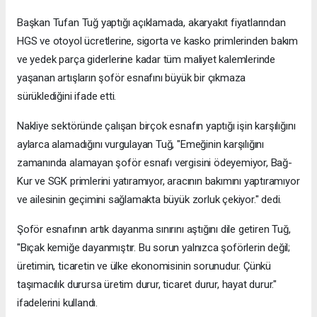
Başkan Tufan Tuğ yaptığı açıklamada, akaryakıt fiyatlarından
HGS ve otoyol ücretlerine, sigorta ve kasko primlerinden bakım
ve yedek parça giderlerine kadar tüm maliyet kalemlerinde
yaşanan artışların şoför esnafını büyük bir çıkmaza
sürüklediğini ifade etti.
Nakliye sektöründe çalışan birçok esnafın yaptığı işin karşılığını
aylarca alamadığını vurgulayan Tuğ, "Emeğinin karşılığını
zamanında alamayan şoför esnafı vergisini ödeyemiyor, Bağ-
Kur ve SGK primlerini yatıramıyor, aracının bakımını yaptıramıyor
ve ailesinin geçimini sağlamakta büyük zorluk çekiyor." dedi.
Şoför esnafının artık dayanma sınırını aştığını dile getiren Tuğ,
"Bıçak kemiğe dayanmıştır. Bu sorun yalnızca şoförlerin değil;
üretimin, ticaretin ve ülke ekonomisinin sorunudur. Çünkü
taşımacılık durursa üretim durur, ticaret durur, hayat durur."
ifadelerini kullandı.