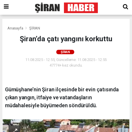
Anasayfa
ŞİRAN
Şiran’da çatı yangını korkuttu
ŞİRAN
11.08.2025 - 12:55, Güncelleme: 11.08.2025 - 12:55
47774+ kez okundu.
Gümüşhane’nin Şiran ilçesinde bir evin çatısında
çıkan yangın, itfaiye ve vatandaşların
müdahalesiyle büyümeden söndürüldü.