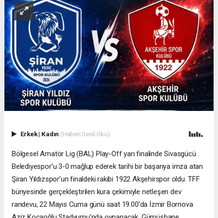
Erkek
|
Kadın
(Haberi Sesli Oku)
Bölgesel Amatör Lig (BAL) Play-Off yarı finalinde Sivasgücü
Belediyespor’u 3-0 mağlup ederek tarihi bir başarıya imza atan
Şiran Yıldızspor’un finaldeki rakibi 1922 Akşehirspor oldu. TFF
bünyesinde gerçekleştirilen kura çekimiyle netleşen dev
randevu, 22 Mayıs Cuma günü saat 19.00’da İzmir Bornova
Aziz Kocaoğlu Stadyumu’nda oynanacak. Gümüşhane