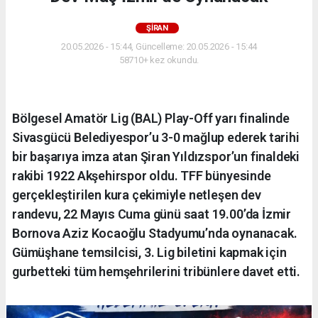
ŞİRAN
20.05.2026 - 15:44, Güncelleme: 20.05.2026 - 15:44
58710+ kez okundu.
Bölgesel Amatör Lig (BAL) Play-Off yarı finalinde
Sivasgücü Belediyespor’u 3-0 mağlup ederek tarihi
bir başarıya imza atan Şiran Yıldızspor’un finaldeki
rakibi 1922 Akşehirspor oldu. TFF bünyesinde
gerçekleştirilen kura çekimiyle netleşen dev
randevu, 22 Mayıs Cuma günü saat 19.00’da İzmir
Bornova Aziz Kocaoğlu Stadyumu’nda oynanacak.
Gümüşhane temsilcisi, 3. Lig biletini kapmak için
gurbetteki tüm hemşehrilerini tribünlere davet etti.