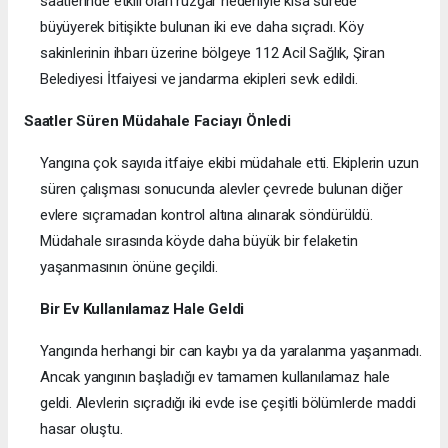
saatlerinde etkili olan rüzgâr nedeniyle kısa sürede
büyüyerek bitişikte bulunan iki eve daha sıçradı. Köy
sakinlerinin ihbarı üzerine bölgeye 112 Acil Sağlık, Şiran
Belediyesi İtfaiyesi ve jandarma ekipleri sevk edildi.
Saatler Süren Müdahale Faciayı Önledi
Yangına çok sayıda itfaiye ekibi müdahale etti. Ekiplerin uzun
süren çalışması sonucunda alevler çevrede bulunan diğer
evlere sıçramadan kontrol altına alınarak söndürüldü.
Müdahale sırasında köyde daha büyük bir felaketin
yaşanmasının önüne geçildi.
Bir Ev Kullanılamaz Hale Geldi
Yangında herhangi bir can kaybı ya da yaralanma yaşanmadı.
Ancak yangının başladığı ev tamamen kullanılamaz hale
geldi. Alevlerin sıçradığı iki evde ise çeşitli bölümlerde maddi
hasar oluştu.