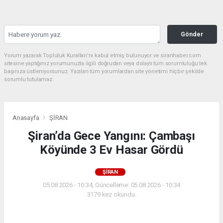
Gönder
Yorum yazarak Topluluk Kuralları’nı kabul etmiş bulunuyor ve siranhaber.com
sitesine yaptığınız yorumunuzla ilgili doğrudan veya dolaylı tüm sorumluluğu tek
başınıza üstleniyorsunuz. Yazılan tüm yorumlardan site yönetimi hiçbir şekilde
sorumlu tutulamaz.
Anasayfa
ŞİRAN
Şiran’da Gece Yangını: Çambaşı
Köyünde 3 Ev Hasar Gördü
ŞİRAN
05.08.2026 - 10:34, Güncelleme: 05.08.2026 - 10:34
3179 kez okundu.