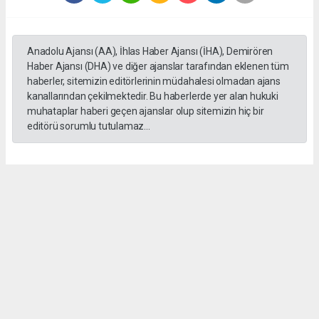
Anadolu Ajansı (AA), İhlas Haber Ajansı (İHA), Demirören
Haber Ajansı (DHA) ve diğer ajanslar tarafından eklenen tüm
haberler, sitemizin editörlerinin müdahalesi olmadan ajans
kanallarından çekilmektedir. Bu haberlerde yer alan hukuki
muhataplar haberi geçen ajanslar olup sitemizin hiç bir
editörü sorumlu tutulamaz...
Okuyucu Yorumları
(0)
Gönder
Yorum yazarak Topluluk Kuralları’nı kabul etmiş bulunuyor ve siranhaber.com
sitesine yaptığınız yorumunuzla ilgili doğrudan veya dolaylı tüm sorumluluğu tek
başınıza üstleniyorsunuz. Yazılan tüm yorumlardan site yönetimi hiçbir şekilde
sorumlu tutulamaz.