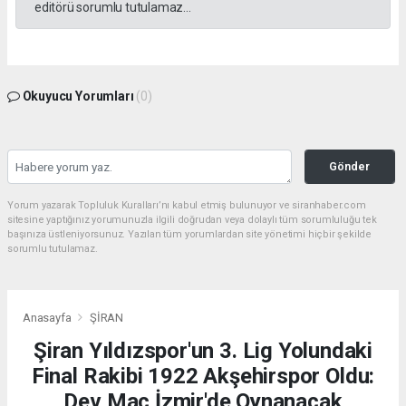
editörü sorumlu tutulamaz...
Okuyucu Yorumları
(0)
Gönder
Yorum yazarak Topluluk Kuralları’nı kabul etmiş bulunuyor ve siranhaber.com
sitesine yaptığınız yorumunuzla ilgili doğrudan veya dolaylı tüm sorumluluğu tek
başınıza üstleniyorsunuz. Yazılan tüm yorumlardan site yönetimi hiçbir şekilde
sorumlu tutulamaz.
Anasayfa
ŞİRAN
Şiran Yıldızspor'un 3. Lig Yolundaki
Final Rakibi 1922 Akşehirspor Oldu:
Dev Maç İzmir'de Oynanacak