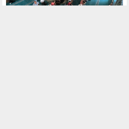
murat tuğ
sirangundemgazetesi@hotmail.com
Okuyucu Yorumları
(0)