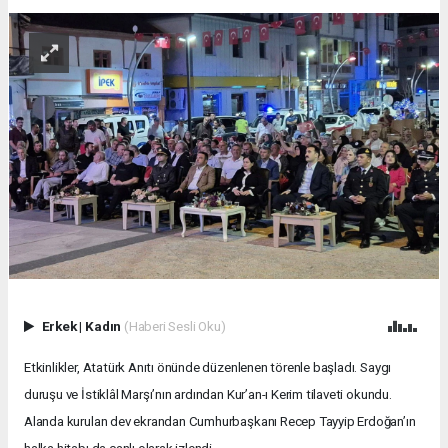
Erkek
|
Kadın
(Haberi Sesli Oku)
Etkinlikler, Atatürk Anıtı önünde düzenlenen törenle başladı. Saygı
duruşu ve İstiklâl Marşı’nın ardından Kur’an-ı Kerim tilaveti okundu.
Alanda kurulan dev ekrandan Cumhurbaşkanı Recep Tayyip Erdoğan’ın