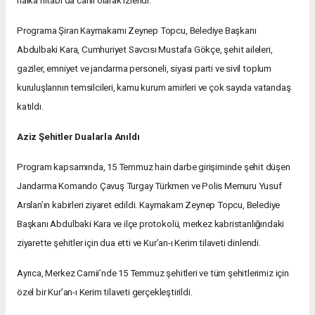
halka hitabı da canlı olarak izlendi.
Programa Şiran Kaymakamı Zeynep Topcu, Belediye Başkanı
Abdulbaki Kara, Cumhuriyet Savcısı Mustafa Gökçe, şehit aileleri,
gaziler, emniyet ve jandarma personeli, siyasi parti ve sivil toplum
kuruluşlarının temsilcileri, kamu kurum amirleri ve çok sayıda vatandaş
katıldı.
Aziz Şehitler Dualarla Anıldı
Program kapsamında, 15 Temmuz hain darbe girişiminde şehit düşen
Jandarma Komando Çavuş Turgay Türkmen ve Polis Memuru Yusuf
Arslan’ın kabirleri ziyaret edildi. Kaymakam Zeynep Topcu, Belediye
Başkanı Abdulbaki Kara ve ilçe protokolü, merkez kabristanlığındaki
ziyarette şehitler için dua etti ve Kur’an-ı Kerim tilaveti dinlendi.
Ayrıca, Merkez Camii’nde 15 Temmuz şehitleri ve tüm şehitlerimiz için
özel bir Kur’an-ı Kerim tilaveti gerçekleştirildi.