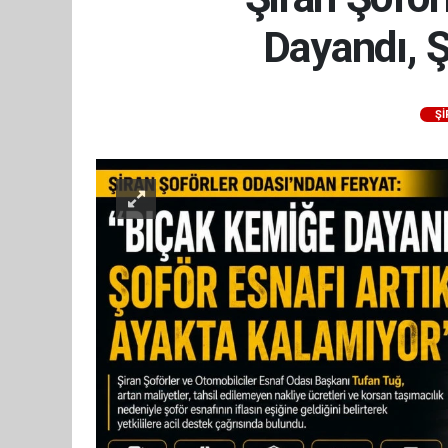
Dayandı, Ş
Şİ