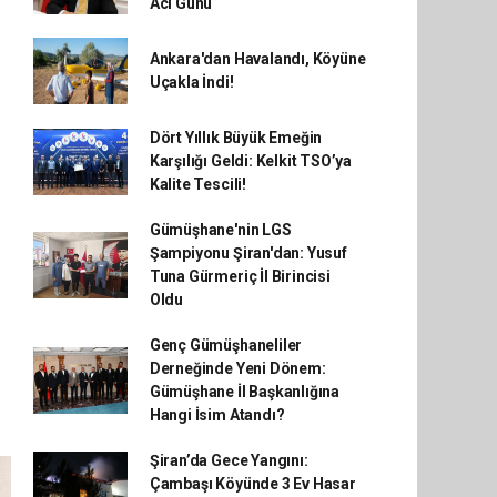
Acı Günü
Ankara'dan Havalandı, Köyüne
Uçakla İndi!
Dört Yıllık Büyük Emeğin
Karşılığı Geldi: Kelkit TSO’ya
Kalite Tescili!
Gümüşhane'nin LGS
Şampiyonu Şiran'dan: Yusuf
Tuna Gürmeriç İl Birincisi
Oldu
Genç Gümüşhaneliler
Derneğinde Yeni Dönem:
Gümüşhane İl Başkanlığına
Hangi İsim Atandı?
Şiran’da Gece Yangını:
Çambaşı Köyünde 3 Ev Hasar