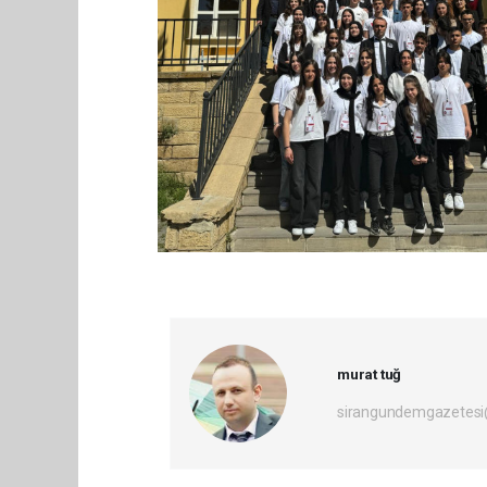
murat tuğ
sirangundemgazetesi