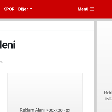
SPOR
Diğer
Menü
leni
u.