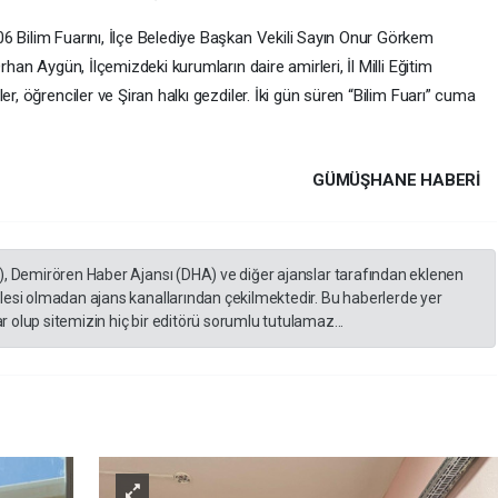
6 Bilim Fuarını, İlçe Belediye Başkan Vekili Sayın Onur Görkem
rhan Aygün, İlçemizdeki kurumların daire amirleri, İl Milli Eğitim
er, öğrenciler ve Şiran halkı gezdiler. İki gün süren “Bilim Fuarı” cuma
GÜMÜŞHANE HABERİ
), Demirören Haber Ajansı (DHA) ve diğer ajanslar tarafından eklenen
lesi olmadan ajans kanallarından çekilmektedir. Bu haberlerde yer
 olup sitemizin hiç bir editörü sorumlu tutulamaz...