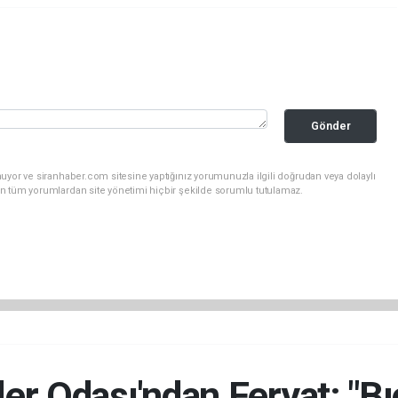
Gönder
uyor ve siranhaber.com sitesine yaptığınız yorumunuzla ilgili doğrudan veya dolaylı
n tüm yorumlardan site yönetimi hiçbir şekilde sorumlu tutulamaz.
ler Odası'ndan Feryat: "