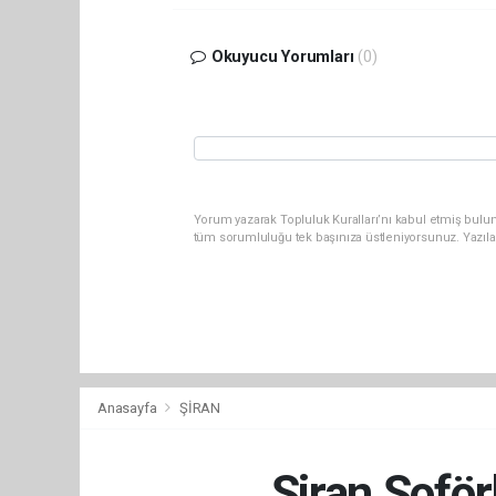
Okuyucu Yorumları
(0)
Yorum yazarak Topluluk Kuralları’nı kabul etmiş bulun
tüm sorumluluğu tek başınıza üstleniyorsunuz. Yazıla
Anasayfa
ŞİRAN
Şiran Şoför