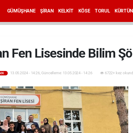
GÜMÜŞHANE
ŞİRAN
KELKİT
KÖSE
TORUL
KÜRTÜN
an Fen Lisesinde Bilim Şö
13.05.2024 - 14:26, Güncelleme: 13.05.2024 - 14:26
6722+ kez okund
AN