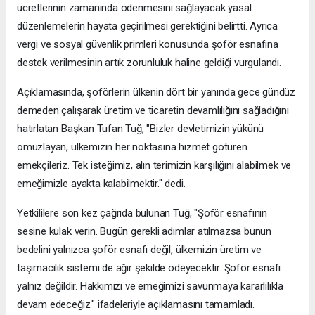
ücretlerinin zamanında ödenmesini sağlayacak yasal
düzenlemelerin hayata geçirilmesi gerektiğini belirtti. Ayrıca
vergi ve sosyal güvenlik primleri konusunda şoför esnafına
destek verilmesinin artık zorunluluk haline geldiği vurgulandı.
Açıklamasında, şoförlerin ülkenin dört bir yanında gece gündüz
demeden çalışarak üretim ve ticaretin devamlılığını sağladığını
hatırlatan Başkan Tufan Tuğ, "Bizler devletimizin yükünü
omuzlayan, ülkemizin her noktasına hizmet götüren
emekçileriz. Tek isteğimiz, alın terimizin karşılığını alabilmek ve
emeğimizle ayakta kalabilmektir." dedi.
Yetkililere son kez çağrıda bulunan Tuğ, "Şoför esnafının
sesine kulak verin. Bugün gerekli adımlar atılmazsa bunun
bedelini yalnızca şoför esnafı değil, ülkemizin üretim ve
taşımacılık sistemi de ağır şekilde ödeyecektir. Şoför esnafı
yalnız değildir. Hakkımızı ve emeğimizi savunmaya kararlılıkla
devam edeceğiz." ifadeleriyle açıklamasını tamamladı.