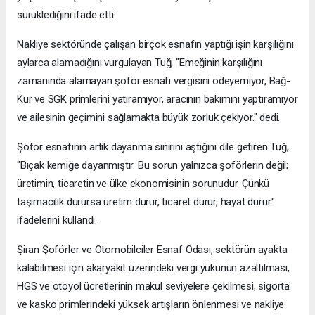
sürüklediğini ifade etti.
Nakliye sektöründe çalışan birçok esnafın yaptığı işin karşılığını
aylarca alamadığını vurgulayan Tuğ, "Emeğinin karşılığını
zamanında alamayan şoför esnafı vergisini ödeyemiyor, Bağ-
Kur ve SGK primlerini yatıramıyor, aracının bakımını yaptıramıyor
ve ailesinin geçimini sağlamakta büyük zorluk çekiyor." dedi.
Şoför esnafının artık dayanma sınırını aştığını dile getiren Tuğ,
"Bıçak kemiğe dayanmıştır. Bu sorun yalnızca şoförlerin değil;
üretimin, ticaretin ve ülke ekonomisinin sorunudur. Çünkü
taşımacılık durursa üretim durur, ticaret durur, hayat durur."
ifadelerini kullandı.
Şiran Şoförler ve Otomobilciler Esnaf Odası, sektörün ayakta
kalabilmesi için akaryakıt üzerindeki vergi yükünün azaltılması,
HGS ve otoyol ücretlerinin makul seviyelere çekilmesi, sigorta
ve kasko primlerindeki yüksek artışların önlenmesi ve nakliye