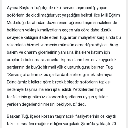
Ayrıca Başkan Tuğ, ilçede okul servisi taşımacılığı yapan
şoförlerin de ciddi mağduriyet yaşadığını belirtti. İlçe Milli Eğitim
Müdürlüğü tarafından düzenlenen öğrenci taşıma ihalelerinde
belirlenen yaklaşık maliyetlerin geçen yıla göre daha düşük
seviyede kaldığını ifade eden Tuğ, artan maliyetler karşısında bu
rakamlarla hizmet vermenin mümkün olmadığını söyledi. Araç
bakım ve onarım giderlerinin yanı sıra, ihalelere katılım için
araçlarda bulunması zorunlu ekipmanların temini ve uygunluk
şartlarının da büyük bir mali yük oluşturduğunu belirten Tuğ,
"Servis şoförlerimiz bu şartlarda ihalelere girmek istemiyor.
Edindiğimiz bilgilere göre birçok bölgede şoförlerin tepkisi
nedeniyle taşıma ihaleleri iptal edildi. Yetkililerden fiyat
tarifelerinin günümüz ekonomik şartlarına uygun şekilde
yeniden değerlendirilmesini bekliyoruz." dedi.
Başkan Tuğ, ilçede korsan taşımacılık faaliyetlerinin de kayıtlı
taksici esnafını mağdur ettiğini vurguladı. Şiran'da yaklaşık 20