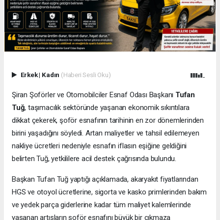
Erkek
|
Kadın
(Haberi Sesli Oku)
Şiran Şoförler ve Otomobilciler Esnaf Odası Başkanı
Tufan
Tuğ
, taşımacılık sektöründe yaşanan ekonomik sıkıntılara
dikkat çekerek, şoför esnafının tarihinin en zor dönemlerinden
birini yaşadığını söyledi. Artan maliyetler ve tahsil edilemeyen
nakliye ücretleri nedeniyle esnafın iflasın eşiğine geldiğini
belirten Tuğ, yetkililere acil destek çağrısında bulundu.
Başkan Tufan Tuğ yaptığı açıklamada, akaryakıt fiyatlarından
HGS ve otoyol ücretlerine, sigorta ve kasko primlerinden bakım
ve yedek parça giderlerine kadar tüm maliyet kalemlerinde
yaşanan artışların şoför esnafını büyük bir çıkmaza