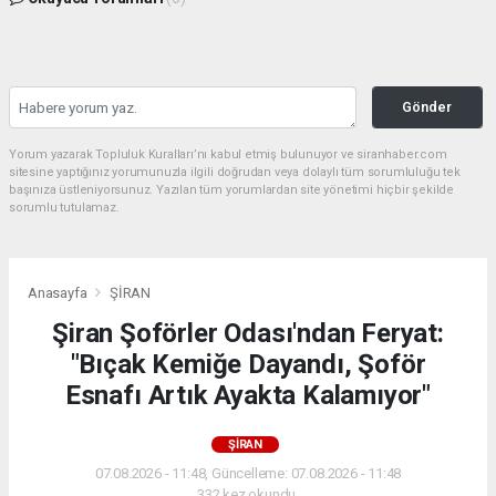
Gönder
Yorum yazarak Topluluk Kuralları’nı kabul etmiş bulunuyor ve siranhaber.com
sitesine yaptığınız yorumunuzla ilgili doğrudan veya dolaylı tüm sorumluluğu tek
başınıza üstleniyorsunuz. Yazılan tüm yorumlardan site yönetimi hiçbir şekilde
sorumlu tutulamaz.
Anasayfa
ŞİRAN
Şiran Şoförler Odası'ndan Feryat:
"Bıçak Kemiğe Dayandı, Şoför
Esnafı Artık Ayakta Kalamıyor"
ŞİRAN
07.08.2026 - 11:48, Güncelleme: 07.08.2026 - 11:48
332 kez okundu.