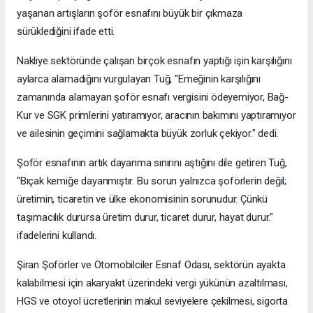
yaşanan artışların şoför esnafını büyük bir çıkmaza
sürüklediğini ifade etti.
Nakliye sektöründe çalışan birçok esnafın yaptığı işin karşılığını
aylarca alamadığını vurgulayan Tuğ, "Emeğinin karşılığını
zamanında alamayan şoför esnafı vergisini ödeyemiyor, Bağ-
Kur ve SGK primlerini yatıramıyor, aracının bakımını yaptıramıyor
ve ailesinin geçimini sağlamakta büyük zorluk çekiyor." dedi.
Şoför esnafının artık dayanma sınırını aştığını dile getiren Tuğ,
"Bıçak kemiğe dayanmıştır. Bu sorun yalnızca şoförlerin değil;
üretimin, ticaretin ve ülke ekonomisinin sorunudur. Çünkü
taşımacılık durursa üretim durur, ticaret durur, hayat durur."
ifadelerini kullandı.
Şiran Şoförler ve Otomobilciler Esnaf Odası, sektörün ayakta
kalabilmesi için akaryakıt üzerindeki vergi yükünün azaltılması,
HGS ve otoyol ücretlerinin makul seviyelere çekilmesi, sigorta