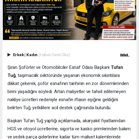
Erkek
|
Kadın
(Haberi Sesli Oku)
Şiran Şoförler ve Otomobilciler Esnaf Odası Başkanı
Tufan
Tuğ
, taşımacılık sektöründe yaşanan ekonomik sıkıntılara
dikkat çekerek, şoför esnafının tarihinin en zor dönemlerinden
birini yaşadığını söyledi. Artan maliyetler ve tahsil edilemeyen
nakliye ücretleri nedeniyle esnafın iflasın eşiğine geldiğini
belirten Tuğ, yetkililere acil destek çağrısında bulundu.
Başkan Tufan Tuğ yaptığı açıklamada, akaryakıt fiyatlarından
HGS ve otoyol ücretlerine, sigorta ve kasko primlerinden bakım
ve yedek parça giderlerine kadar tüm maliyet kalemlerinde