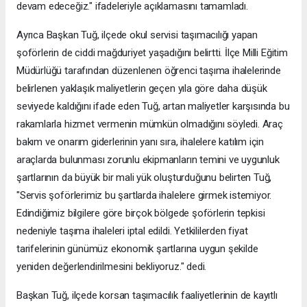
devam edeceğiz." ifadeleriyle açıklamasını tamamladı.
Ayrıca Başkan Tuğ, ilçede okul servisi taşımacılığı yapan
şoförlerin de ciddi mağduriyet yaşadığını belirtti. İlçe Milli Eğitim
Müdürlüğü tarafından düzenlenen öğrenci taşıma ihalelerinde
belirlenen yaklaşık maliyetlerin geçen yıla göre daha düşük
seviyede kaldığını ifade eden Tuğ, artan maliyetler karşısında bu
rakamlarla hizmet vermenin mümkün olmadığını söyledi. Araç
bakım ve onarım giderlerinin yanı sıra, ihalelere katılım için
araçlarda bulunması zorunlu ekipmanların temini ve uygunluk
şartlarının da büyük bir mali yük oluşturduğunu belirten Tuğ,
"Servis şoförlerimiz bu şartlarda ihalelere girmek istemiyor.
Edindiğimiz bilgilere göre birçok bölgede şoförlerin tepkisi
nedeniyle taşıma ihaleleri iptal edildi. Yetkililerden fiyat
tarifelerinin günümüz ekonomik şartlarına uygun şekilde
yeniden değerlendirilmesini bekliyoruz." dedi.
Başkan Tuğ, ilçede korsan taşımacılık faaliyetlerinin de kayıtlı