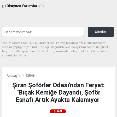
Okuyucu Yorumları
(0)
Gönder
Yorum yazarak Topluluk Kuralları’nı kabul etmiş bulunuyor ve siranhaber.com
sitesine yaptığınız yorumunuzla ilgili doğrudan veya dolaylı tüm sorumluluğu tek
başınıza üstleniyorsunuz. Yazılan tüm yorumlardan site yönetimi hiçbir şekilde
sorumlu tutulamaz.
Anasayfa
ŞİRAN
Şiran Şoförler Odası'ndan Feryat:
"Bıçak Kemiğe Dayandı, Şoför
Esnafı Artık Ayakta Kalamıyor"
ŞİRAN