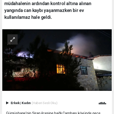
müdahalenin ardından kontrol altına alınan
yangında can kaybı yaşanmazken bir ev
kullanılamaz hale geldi.
Erkek
|
Kadın
(Haberi Sesli Oku)
Gümüşhane'nin Şiran ilçesine bağlı Çambaşı köyünde gece