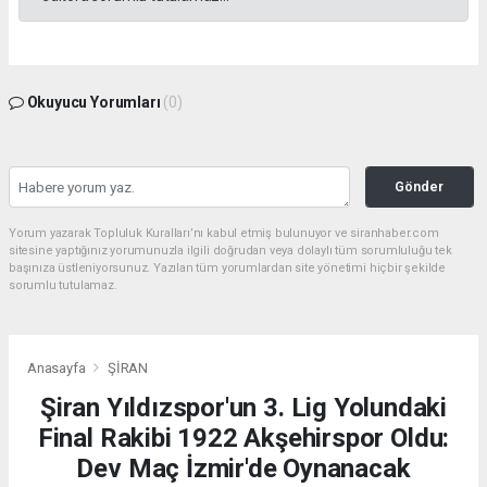
Okuyucu Yorumları
(0)
Gönder
Yorum yazarak Topluluk Kuralları’nı kabul etmiş bulunuyor ve siranhaber.com
sitesine yaptığınız yorumunuzla ilgili doğrudan veya dolaylı tüm sorumluluğu tek
başınıza üstleniyorsunuz. Yazılan tüm yorumlardan site yönetimi hiçbir şekilde
sorumlu tutulamaz.
Anasayfa
ŞİRAN
Şiran Yıldızspor'un 3. Lig Yolundaki
Final Rakibi 1922 Akşehirspor Oldu:
Dev Maç İzmir'de Oynanacak