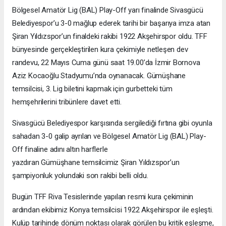
Bölgesel Amatör Lig (BAL) Play-Off yarı finalinde Sivasgücü
Belediyespor’u 3-0 mağlup ederek tarihi bir başarıya imza atan
Şiran Yıldızspor’un finaldeki rakibi 1922 Akşehirspor oldu. TFF
bünyesinde gerçekleştirilen kura çekimiyle netleşen dev
randevu, 22 Mayıs Cuma günü saat 19.00’da İzmir Bornova
Aziz Kocaoğlu Stadyumu’nda oynanacak. Gümüşhane
temsilcisi, 3. Lig biletini kapmak için gurbetteki tüm
hemşehrilerini tribünlere davet etti.
Sivasgücü Belediyespor karşısında sergilediği fırtına gibi oyunla
sahadan 3-0 galip ayrılan ve Bölgesel Amatör Lig (BAL) Play-
Off finaline adını altın harflerle
yazdıran Gümüşhane temsilcimiz Şiran Yıldızspor’un
şampiyonluk yolundaki son rakibi belli oldu.
Bugün TFF Riva Tesislerinde yapılan resmi kura çekiminin
ardından ekibimiz Konya temsilcisi 1922 Akşehirspor ile eşleşti.
Kulüp tarihinde dönüm noktası olarak görülen bu kritik eşleşme,