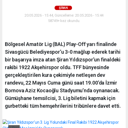
ŞİRAN
20.05.2026 - 15:44, Güncelleme: 20.05.2026 - 15:44
58749+ kez okundu.
Bölgesel Amatör Lig (BAL) Play-Off yarı finalinde
Sivasgücü Belediyespor’u 3-0 mağlup ederek tarihi
bir başarıya imza atan Şiran Yıldızspor’un finaldeki
rakibi 1922 Akşehirspor oldu. TFF bünyesinde
gerçekleştirilen kura çekimiyle netleşen dev
randevu, 22 Mayıs Cuma günü saat 19.00’da İzmir
Bornova Aziz Kocaoğlu Stadyumu’nda oynanacak.
Gümüşhane temsilcisi, 3. Lig biletini kapmak için
gurbetteki tüm hemşehrilerini tribünlere davet etti.