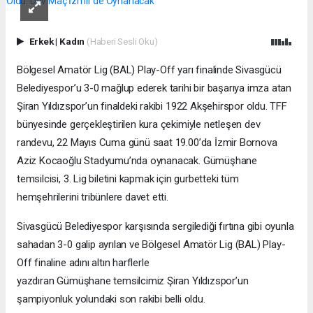
Erkek
|
Kadın
(Haberi Sesli Oku)
Bölgesel Amatör Lig (BAL) Play-Off yarı finalinde Sivasgücü
Belediyespor’u 3-0 mağlup ederek tarihi bir başarıya imza atan
Şiran Yıldızspor’un finaldeki rakibi 1922 Akşehirspor oldu. TFF
bünyesinde gerçekleştirilen kura çekimiyle netleşen dev
randevu, 22 Mayıs Cuma günü saat 19.00’da İzmir Bornova
Aziz Kocaoğlu Stadyumu’nda oynanacak. Gümüşhane
temsilcisi, 3. Lig biletini kapmak için gurbetteki tüm
hemşehrilerini tribünlere davet etti.
Sivasgücü Belediyespor karşısında sergilediği fırtına gibi oyunla
sahadan 3-0 galip ayrılan ve Bölgesel Amatör Lig (BAL) Play-
Off finaline adını altın harflerle
yazdıran Gümüşhane temsilcimiz Şiran Yıldızspor’un
şampiyonluk yolundaki son rakibi belli oldu.