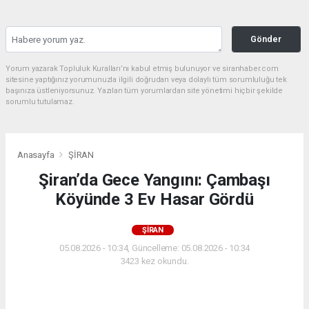
Gönder
Yorum yazarak Topluluk Kuralları’nı kabul etmiş bulunuyor ve siranhaber.com
sitesine yaptığınız yorumunuzla ilgili doğrudan veya dolaylı tüm sorumluluğu tek
başınıza üstleniyorsunuz. Yazılan tüm yorumlardan site yönetimi hiçbir şekilde
sorumlu tutulamaz.
Anasayfa
ŞİRAN
Şiran’da Gece Yangını: Çambaşı
Köyünde 3 Ev Hasar Gördü
ŞİRAN
05.08.2026 - 10:34, Güncelleme: 05.08.2026 - 10:34
3423 kez okundu.