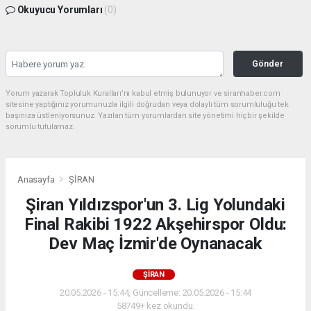
Okuyucu Yorumları
(0)
Gönder
Yorum yazarak Topluluk Kuralları’nı kabul etmiş bulunuyor ve siranhaber.com
sitesine yaptığınız yorumunuzla ilgili doğrudan veya dolaylı tüm sorumluluğu tek
başınıza üstleniyorsunuz. Yazılan tüm yorumlardan site yönetimi hiçbir şekilde
sorumlu tutulamaz.
Anasayfa
ŞİRAN
Şiran Yıldızspor'un 3. Lig Yolundaki
Final Rakibi 1922 Akşehirspor Oldu:
Dev Maç İzmir'de Oynanacak
ŞİRAN
20.05.2026 - 15:44, Güncelleme: 20.05.2026 - 15:44
58749+ kez okundu.