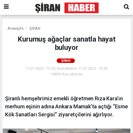
Anasayfa
ŞİRAN
Kurumuş ağaçlar sanatla hayat
buluyor
ŞİRAN
11.01.2025 - 10:55, Güncelleme: 11.01.2025 - 10:55
11853+ kez okundu.
Şiranlı hemşehrimiz emekli öğretmen Rıza Kara’ın
merhum eşinin adına Ankara Mamak’ta açtığı “Esme
Kök Sanatları Sergisi” ziyaretçilerini ağırlıyor.