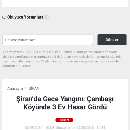
Okuyucu Yorumları
(0)
Gönder
Yorum yazarak Topluluk Kuralları’nı kabul etmiş bulunuyor ve siranhaber.com
sitesine yaptığınız yorumunuzla ilgili doğrudan veya dolaylı tüm sorumluluğu tek
başınıza üstleniyorsunuz. Yazılan tüm yorumlardan site yönetimi hiçbir şekilde
sorumlu tutulamaz.
Anasayfa
ŞİRAN
Şiran’da Gece Yangını: Çambaşı
Köyünde 3 Ev Hasar Gördü
ŞİRAN
05.08.2026 - 10:34, Güncelleme: 05.08.2026 - 10:34