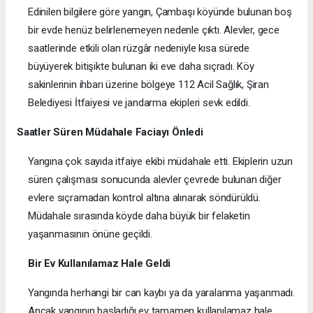
Edinilen bilgilere göre yangın, Çambaşı köyünde bulunan boş
bir evde henüz belirlenemeyen nedenle çıktı. Alevler, gece
saatlerinde etkili olan rüzgâr nedeniyle kısa sürede
büyüyerek bitişikte bulunan iki eve daha sıçradı. Köy
sakinlerinin ihbarı üzerine bölgeye 112 Acil Sağlık, Şiran
Belediyesi İtfaiyesi ve jandarma ekipleri sevk edildi.
Saatler Süren Müdahale Faciayı Önledi
Yangına çok sayıda itfaiye ekibi müdahale etti. Ekiplerin uzun
süren çalışması sonucunda alevler çevrede bulunan diğer
evlere sıçramadan kontrol altına alınarak söndürüldü.
Müdahale sırasında köyde daha büyük bir felaketin
yaşanmasının önüne geçildi.
Bir Ev Kullanılamaz Hale Geldi
Yangında herhangi bir can kaybı ya da yaralanma yaşanmadı.
Ancak yangının başladığı ev tamamen kullanılamaz hale