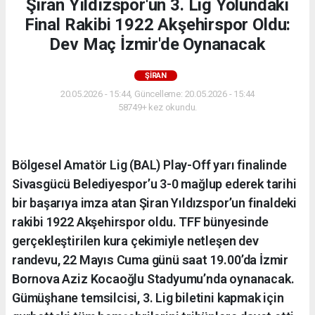
Şiran Yıldızspor'un 3. Lig Yolundaki
Final Rakibi 1922 Akşehirspor Oldu:
Dev Maç İzmir'de Oynanacak
ŞİRAN
20.05.2026 - 15:44, Güncelleme: 20.05.2026 - 15:44
58749+ kez okundu.
Bölgesel Amatör Lig (BAL) Play-Off yarı finalinde
Sivasgücü Belediyespor’u 3-0 mağlup ederek tarihi
bir başarıya imza atan Şiran Yıldızspor’un finaldeki
rakibi 1922 Akşehirspor oldu. TFF bünyesinde
gerçekleştirilen kura çekimiyle netleşen dev
randevu, 22 Mayıs Cuma günü saat 19.00’da İzmir
Bornova Aziz Kocaoğlu Stadyumu’nda oynanacak.
Gümüşhane temsilcisi, 3. Lig biletini kapmak için