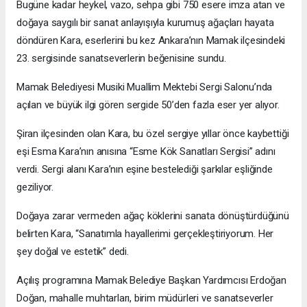
Bugüne kadar heykel, vazo, sehpa gibi 750 esere imza atan ve
doğaya saygılı bir sanat anlayışıyla kurumuş ağaçları hayata
döndüren Kara, eserlerini bu kez Ankara’nın Mamak ilçesindeki
23. sergisinde sanatseverlerin beğenisine sundu.
Mamak Belediyesi Musiki Muallim Mektebi Sergi Salonu’nda
açılan ve büyük ilgi gören sergide 50’den fazla eser yer alıyor.
Şiran ilçesinden olan Kara, bu özel sergiye yıllar önce kaybettiği
eşi Esma Kara’nın anısına “Esme Kök Sanatları Sergisi” adını
verdi. Sergi alanı Kara’nın eşine bestelediği şarkılar eşliğinde
geziliyor.
Doğaya zarar vermeden ağaç köklerini sanata dönüştürdüğünü
belirten Kara, “Sanatımla hayallerimi gerçekleştiriyorum. Her
şey doğal ve estetik” dedi.
Açılış programına Mamak Belediye Başkan Yardımcısı Erdoğan
Doğan, mahalle muhtarları, birim müdürleri ve sanatseverler