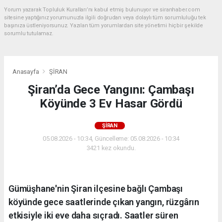
Yorum yazarak Topluluk Kuralları’nı kabul etmiş bulunuyor ve siranhaber.com
sitesine yaptığınız yorumunuzla ilgili doğrudan veya dolaylı tüm sorumluluğu tek
başınıza üstleniyorsunuz. Yazılan tüm yorumlardan site yönetimi hiçbir şekilde
sorumlu tutulamaz.
Anasayfa
ŞİRAN
Şiran’da Gece Yangını: Çambaşı
Köyünde 3 Ev Hasar Gördü
ŞİRAN
05.08.2026 - 10:34, Güncelleme: 05.08.2026 - 10:34
3421 kez okundu.
Gümüşhane'nin Şiran ilçesine bağlı Çambaşı
köyünde gece saatlerinde çıkan yangın, rüzgârın
etkisiyle iki eve daha sıçradı. Saatler süren