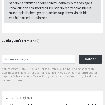
haberler, sitemizin editörlerinin müdahalesi olmadan ajans
kanallarından çekilmektedir. Bu haberlerde yer alan hukuki
muhataplar haberi geçen ajanslar olup sitemizin hiç bir
editörü sorumlu tutulamaz...
Okuyucu Yorumları
(0)
Gönder
Yorum yazarak Topluluk Kuralları’nı kabul etmiş bulunuyor ve siranhaber.com
sitesine yaptığınız yorumunuzla ilgili doğrudan veya dolaylı tüm sorumluluğu tek
başınıza üstleniyorsunuz. Yazılan tüm yorumlardan site yönetimi hiçbir şekilde
sorumlu tutulamaz.
Anasayfa
ŞİRAN