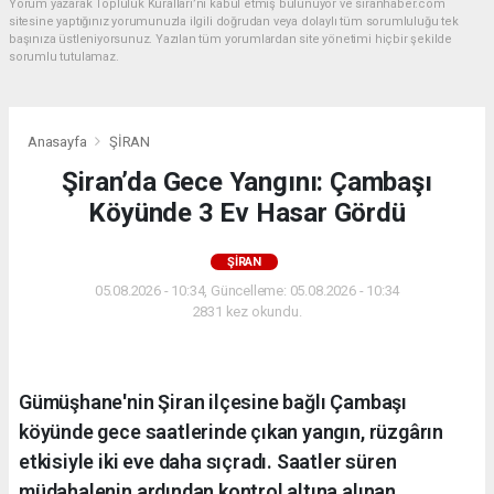
Yorum yazarak Topluluk Kuralları’nı kabul etmiş bulunuyor ve siranhaber.com
sitesine yaptığınız yorumunuzla ilgili doğrudan veya dolaylı tüm sorumluluğu tek
başınıza üstleniyorsunuz. Yazılan tüm yorumlardan site yönetimi hiçbir şekilde
sorumlu tutulamaz.
Anasayfa
ŞİRAN
Şiran’da Gece Yangını: Çambaşı
Köyünde 3 Ev Hasar Gördü
ŞİRAN
05.08.2026 - 10:34, Güncelleme: 05.08.2026 - 10:34
2831 kez okundu.
Gümüşhane'nin Şiran ilçesine bağlı Çambaşı
köyünde gece saatlerinde çıkan yangın, rüzgârın
etkisiyle iki eve daha sıçradı. Saatler süren
müdahalenin ardından kontrol altına alınan