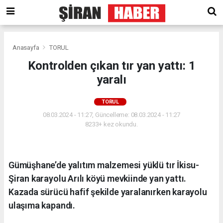
Anasayfa
TORUL
Kontrolden çıkan tır yan yattı: 1
yaralı
TORUL
08.03.2024 - 11:27, Güncelleme: 08.03.2024 - 11:27
8233+ kez okundu.
Gümüşhane’de yalıtım malzemesi yüklü tır İkisu-
Şiran karayolu Arılı köyü mevkiinde yan yattı.
Kazada sürücü hafif şekilde yaralanırken karayolu
ulaşıma kapandı.