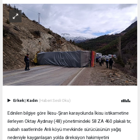
Erkek
|
Kadın
(Haberi Sesli Oku)
Edinilen bilgiye göre İkisu-Şiran karayolunda İkisu istikametine
ilerleyen Oktay Aydınay (48) yönetimindeki 58 ZA 460 plakalı tır,
sabah saatlerinde Arılı köyü mevkiinde sürücüsünün yağış
nedeniyle kayganlaşan yolda direksiyon hakimiyetini