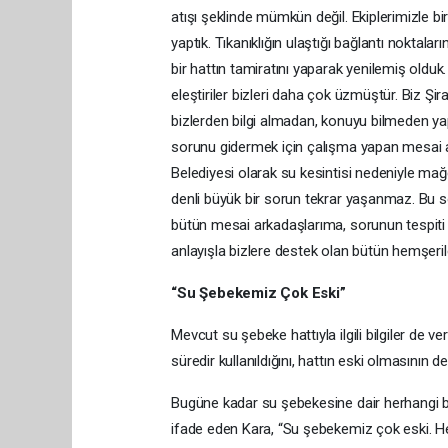
atışı şeklinde mümkün değil. Ekiplerimizle
yaptık. Tıkanıklığın ulaştığı bağlantı noktal
bir hattın tamiratını yaparak yenilemiş oldu
eleştiriler bizleri daha çok üzmüştür. Biz 
bizlerden bilgi almadan, konuyu bilmeden ya
sorunu gidermek için çalışma yapan mesai ar
Belediyesi olarak su kesintisi nedeniyle mağ
denli büyük bir sorun tekrar yaşanmaz. Bu s
bütün mesai arkadaşlarıma, sorunun tespiti 
anlayışla bizlere destek olan bütün hemşeril
“Su Şebekemiz Çok Eski”
Mevcut su şebeke hattıyla ilgili bilgiler de v
süredir kullanıldığını, hattın eski olmasının de
Bugüne kadar su şebekesine dair herhangi bir
ifade eden Kara, “Su şebekemiz çok eski. H