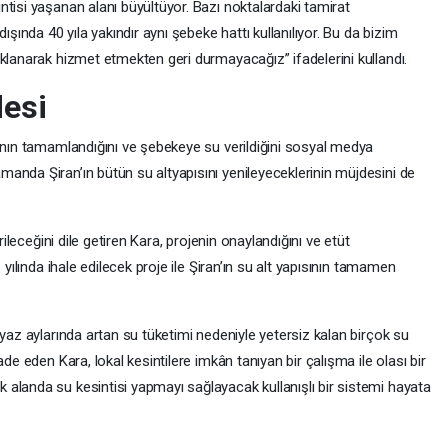
tisi yaşanan alanı büyültüyor. Bazı noktalardaki tamirat
ışında 40 yıla yakındır aynı şebeke hattı kullanılıyor. Bu da bizim
klanarak hizmet etmekten geri durmayacağız” ifadelerini kullandı.
desi
rının tamamlandığını ve şebekeye su verildiğini sosyal medya
anda Şiran’ın bütün su altyapısını yenileyeceklerinin müjdesini de
rileceğini dile getiren Kara, projenin onaylandığını ve etüt
 yılında ihale edilecek proje ile Şiran’ın su alt yapısının tamamen
 yaz aylarında artan su tüketimi nedeniyle yetersiz kalan birçok su
de eden Kara, lokal kesintilere imkân tanıyan bir çalışma ile olası bir
alanda su kesintisi yapmayı sağlayacak kullanışlı bir sistemi hayata