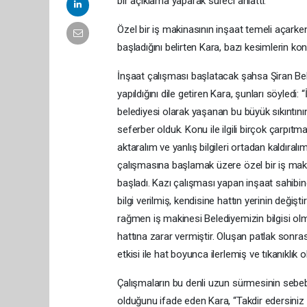
bir açıklama yaparak süreci anlattı.
Özel bir iş makinasının inşaat temeli açark
başladığını belirten Kara, bazı kesimlerin konu
İnşaat çalışması başlatacak şahsa Şiran Bele
yapıldığını dile getiren Kara, şunları söyledi
belediyesi olarak yaşanan bu büyük sıkıntının
seferber olduk. Konu ile ilgili birçok çarpıtma
aktaralım ve yanlış bilgileri ortadan kaldıralım
çalışmasına başlamak üzere özel bir iş maki
başladı. Kazı çalışması yapan inşaat sahibin
bilgi verilmiş, kendisine hattın yerinin değiş
rağmen iş makinesi Belediyemizin bilgisi 
hattına zarar vermiştir. Oluşan patlak sonrası
etkisi ile hat boyunca ilerlemiş ve tıkanıklık 
Çalışmaların bu denli uzun sürmesinin sebeb
olduğunu ifade eden Kara, “Takdir edersiniz k