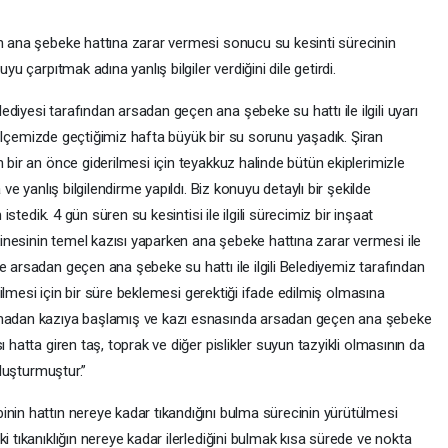
en ana şebeke hattına zarar vermesi sonucu su kesinti sürecinin
yu çarpıtmak adına yanlış bilgiler verdiğini dile getirdi.
diyesi tarafından arsadan geçen ana şebeke su hattı ile ilgili uyarı
: “İlçemizde geçtiğimiz hafta büyük bir su sorunu yaşadık. Şiran
 bir an önce giderilmesi için teyakkuz halinde bütün ekiplerimizle
 ve yanlış bilgilendirme yapıldı. Biz konuyu detaylı bir şekilde
 istedik. 4 gün süren su kesintisi ile ilgili sürecimiz bir inşaat
nesinin temel kazısı yaparken ana şebeke hattına zarar vermesi ile
e arsadan geçen ana şebeke su hattı ile ilgili Belediyemiz tarafından
tirilmesi için bir süre beklemesi gerektiği ifade edilmiş olmasına
olmadan kazıya başlamış ve kazı esnasında arsadan geçen ana şebeke
 hatta giren taş, toprak ve diğer pislikler suyun tazyikli olmasının da
oluşturmuştur.”
inin hattın nereye kadar tıkandığını bulma sürecinin yürütülmesi
i tıkanıklığın nereye kadar ilerlediğini bulmak kısa sürede ve nokta