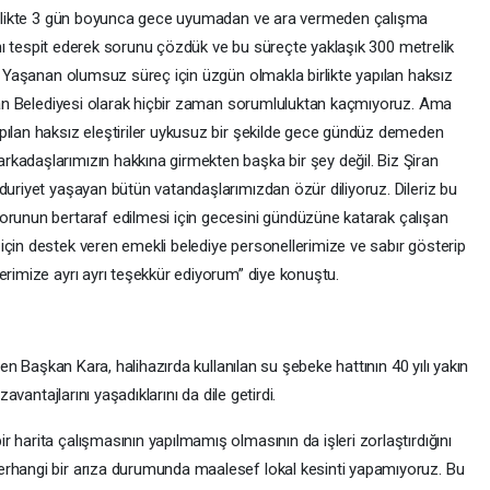
 birlikte 3 gün boyunca gece uyumadan ve ara vermeden çalışma
arını tespit ederek sorunu çözdük ve bu süreçte yaklaşık 300 metrelik
k. Yaşanan olumsuz süreç için üzgün olmakla birlikte yapılan haksız
Şiran Belediyesi olarak hiçbir zaman sorumluluktan kaçmıyoruz. Ama
pılan haksız eleştiriler uykusuz bir şekilde gece gündüz demeden
kadaşlarımızın hakkına girmekten başka bir şey değil. Biz Şiran
duriyet yaşayan bütün vatandaşlarımızdan özür diliyoruz. Dileriz bu
orunun bertaraf edilmesi için gecesini gündüzüne katarak çalışan
için destek veren emekli belediye personellerimize ve sabır gösterip
erimize ayrı ayrı teşekkür ediyorum” diye konuştu.
eren Başkan Kara, halihazırda kullanılan su şebeke hattının 40 yılı yakın
zavantajlarını yaşadıklarını da dile getirdi.
 harita çalışmasının yapılmamış olmasının da işleri zorlaştırdığını
erhangi bir arıza durumunda maalesef lokal kesinti yapamıyoruz. Bu