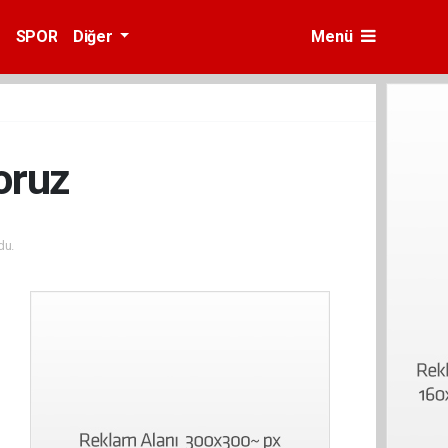
SPOR
Diğer
Menü
oruz
du.