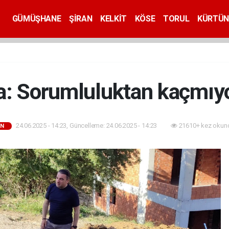
GÜMÜŞHANE
ŞİRAN
KELKİT
KÖSE
TORUL
KÜRTÜN
a: Sorumluluktan kaçmıy
24.06.2025 - 14:23, Güncelleme: 24.06.2025 - 14:23
21610+ kez okun
AN