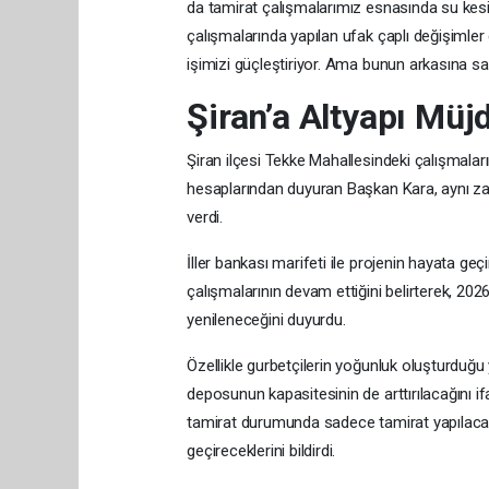
da tamirat çalışmalarımız esnasında su kesin
çalışmalarında yapılan ufak çaplı değişimler d
işimizi güçleştiriyor. Ama bunun arkasına sa
Şiran’a Altyapı Müj
Şiran ilçesi Tekke Mahallesindeki çalışmala
hesaplarından duyuran Başkan Kara, aynı zam
verdi.
İller bankası marifeti ile projenin hayata geçi
çalışmalarının devam ettiğini belirterek, 2026
yenileneceğini duyurdu.
Özellikle gurbetçilerin yoğunluk oluşturduğu
deposunun kapasitesinin de arttırılacağını ifa
tamirat durumunda sadece tamirat yapılacak 
geçireceklerini bildirdi.