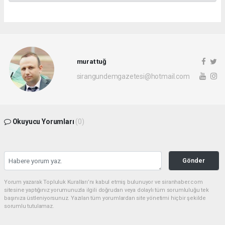
murat tuğ
sirangundemgazetesi@hotmail.com
Okuyucu Yorumları
(0)
Gönder
Yorum yazarak Topluluk Kuralları’nı kabul etmiş bulunuyor ve siranhaber.com
sitesine yaptığınız yorumunuzla ilgili doğrudan veya dolaylı tüm sorumluluğu tek
başınıza üstleniyorsunuz. Yazılan tüm yorumlardan site yönetimi hiçbir şekilde
sorumlu tutulamaz.