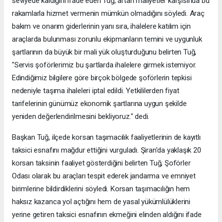
seviyede kaldığını ifade eden Tuğ, artan maliyetler karşısında bu
rakamlarla hizmet vermenin mümkün olmadığını söyledi. Araç
bakım ve onarım giderlerinin yanı sıra, ihalelere katılım için
araçlarda bulunması zorunlu ekipmanların temini ve uygunluk
şartlarının da büyük bir mali yük oluşturduğunu belirten Tuğ,
"Servis şoförlerimiz bu şartlarda ihalelere girmek istemiyor.
Edindiğimiz bilgilere göre birçok bölgede şoförlerin tepkisi
nedeniyle taşıma ihaleleri iptal edildi. Yetkililerden fiyat
tarifelerinin günümüz ekonomik şartlarına uygun şekilde
yeniden değerlendirilmesini bekliyoruz." dedi.
Başkan Tuğ, ilçede korsan taşımacılık faaliyetlerinin de kayıtlı
taksici esnafını mağdur ettiğini vurguladı. Şiran'da yaklaşık 20
korsan taksinin faaliyet gösterdiğini belirten Tuğ, Şoförler
Odası olarak bu araçları tespit ederek jandarma ve emniyet
birimlerine bildirdiklerini söyledi. Korsan taşımacılığın hem
haksız kazanca yol açtığını hem de yasal yükümlülüklerini
yerine getiren taksici esnafının ekmeğini elinden aldığını ifade