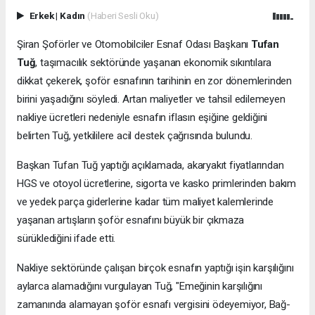
Erkek
|
Kadın
(Haberi Sesli Oku)
Şiran Şoförler ve Otomobilciler Esnaf Odası Başkanı
Tufan
Tuğ
, taşımacılık sektöründe yaşanan ekonomik sıkıntılara
dikkat çekerek, şoför esnafının tarihinin en zor dönemlerinden
birini yaşadığını söyledi. Artan maliyetler ve tahsil edilemeyen
nakliye ücretleri nedeniyle esnafın iflasın eşiğine geldiğini
belirten Tuğ, yetkililere acil destek çağrısında bulundu.
Başkan Tufan Tuğ yaptığı açıklamada, akaryakıt fiyatlarından
HGS ve otoyol ücretlerine, sigorta ve kasko primlerinden bakım
ve yedek parça giderlerine kadar tüm maliyet kalemlerinde
yaşanan artışların şoför esnafını büyük bir çıkmaza
sürüklediğini ifade etti.
Nakliye sektöründe çalışan birçok esnafın yaptığı işin karşılığını
aylarca alamadığını vurgulayan Tuğ, "Emeğinin karşılığını
zamanında alamayan şoför esnafı vergisini ödeyemiyor, Bağ-