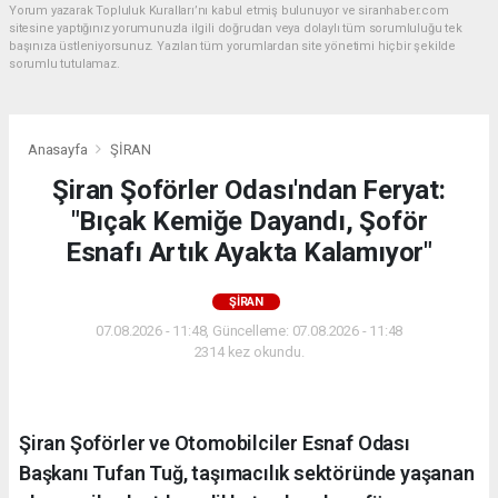
Yorum yazarak Topluluk Kuralları’nı kabul etmiş bulunuyor ve siranhaber.com
sitesine yaptığınız yorumunuzla ilgili doğrudan veya dolaylı tüm sorumluluğu tek
başınıza üstleniyorsunuz. Yazılan tüm yorumlardan site yönetimi hiçbir şekilde
sorumlu tutulamaz.
Anasayfa
ŞİRAN
Şiran Şoförler Odası'ndan Feryat:
"Bıçak Kemiğe Dayandı, Şoför
Esnafı Artık Ayakta Kalamıyor"
ŞİRAN
07.08.2026 - 11:48, Güncelleme: 07.08.2026 - 11:48
2314 kez okundu.
Şiran Şoförler ve Otomobilciler Esnaf Odası
Başkanı Tufan Tuğ, taşımacılık sektöründe yaşanan