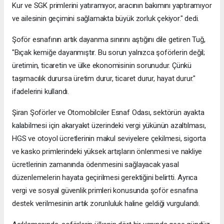
Kur ve SGK primlerini yatıramıyor, aracının bakımını yaptıramıyor
ve ailesinin geçimini sağlamakta büyük zorluk çekiyor." dedi.
Şoför esnafının artık dayanma sınırını aştığını dile getiren Tuğ,
"Bıçak kemiğe dayanmıştır. Bu sorun yalnızca şoförlerin değil;
üretimin, ticaretin ve ülke ekonomisinin sorunudur. Çünkü
taşımacılık durursa üretim durur, ticaret durur, hayat durur."
ifadelerini kullandı.
Şiran Şoförler ve Otomobilciler Esnaf Odası, sektörün ayakta
kalabilmesi için akaryakıt üzerindeki vergi yükünün azaltılması,
HGS ve otoyol ücretlerinin makul seviyelere çekilmesi, sigorta
ve kasko primlerindeki yüksek artışların önlenmesi ve nakliye
ücretlerinin zamanında ödenmesini sağlayacak yasal
düzenlemelerin hayata geçirilmesi gerektiğini belirtti. Ayrıca
vergi ve sosyal güvenlik primleri konusunda şoför esnafına
destek verilmesinin artık zorunluluk haline geldiği vurgulandı.