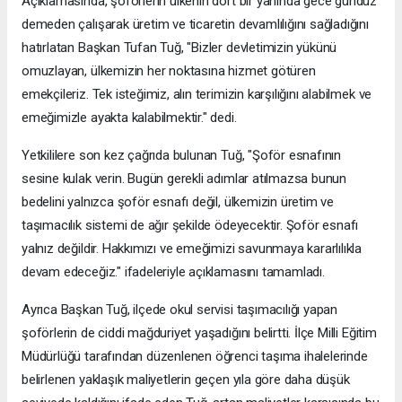
Açıklamasında, şoförlerin ülkenin dört bir yanında gece gündüz
demeden çalışarak üretim ve ticaretin devamlılığını sağladığını
hatırlatan Başkan Tufan Tuğ, "Bizler devletimizin yükünü
omuzlayan, ülkemizin her noktasına hizmet götüren
emekçileriz. Tek isteğimiz, alın terimizin karşılığını alabilmek ve
emeğimizle ayakta kalabilmektir." dedi.
Yetkililere son kez çağrıda bulunan Tuğ, "Şoför esnafının
sesine kulak verin. Bugün gerekli adımlar atılmazsa bunun
bedelini yalnızca şoför esnafı değil, ülkemizin üretim ve
taşımacılık sistemi de ağır şekilde ödeyecektir. Şoför esnafı
yalnız değildir. Hakkımızı ve emeğimizi savunmaya kararlılıkla
devam edeceğiz." ifadeleriyle açıklamasını tamamladı.
Ayrıca Başkan Tuğ, ilçede okul servisi taşımacılığı yapan
şoförlerin de ciddi mağduriyet yaşadığını belirtti. İlçe Milli Eğitim
Müdürlüğü tarafından düzenlenen öğrenci taşıma ihalelerinde
belirlenen yaklaşık maliyetlerin geçen yıla göre daha düşük