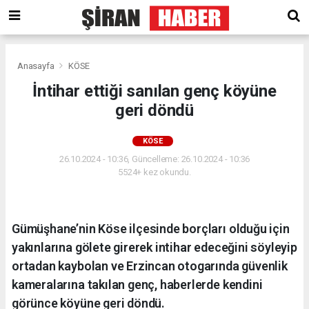
Anasayfa
KÖSE
İntihar ettiği sanılan genç köyüne
geri döndü
KÖSE
26.10.2024 - 10:36, Güncelleme: 26.10.2024 - 10:36
5524+ kez okundu.
Gümüşhane’nin Köse ilçesinde borçları olduğu için
yakınlarına gölete girerek intihar edeceğini söyleyip
ortadan kaybolan ve Erzincan otogarında güvenlik
kameralarına takılan genç, haberlerde kendini
görünce köyüne geri döndü.