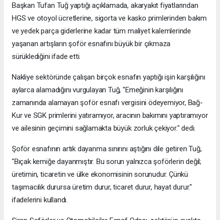
Başkan Tufan Tuğ yaptığı açıklamada, akaryakıt fiyatlarından
HGS ve otoyol ücretlerine, sigorta ve kasko primlerinden bakım
ve yedek parça giderlerine kadar tüm maliyet kalemlerinde
yaşanan artışların şoför esnafını büyük bir çıkmaza
sürüklediğini ifade etti.
Nakliye sektöründe çalışan birçok esnafın yaptığı işin karşılığını
aylarca alamadığını vurgulayan Tuğ, "Emeğinin karşılığını
zamanında alamayan şoför esnafı vergisini ödeyemiyor, Bağ-
Kur ve SGK primlerini yatıramıyor, aracının bakımını yaptıramıyor
ve ailesinin geçimini sağlamakta büyük zorluk çekiyor." dedi.
Şoför esnafının artık dayanma sınırını aştığını dile getiren Tuğ,
"Bıçak kemiğe dayanmıştır. Bu sorun yalnızca şoförlerin değil;
üretimin, ticaretin ve ülke ekonomisinin sorunudur. Çünkü
taşımacılık durursa üretim durur, ticaret durur, hayat durur."
ifadelerini kullandı.