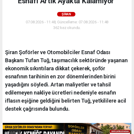
Esnafı Artık Ayakta Kalamıyor"
ŞİRAN
07.08.2026 - 11:48, Güncelleme: 07.08.2026 - 11:48
362 kez okundu.
Şiran Şoförler ve Otomobilciler Esnaf Odası
Başkanı Tufan Tuğ, taşımacılık sektöründe yaşanan
ekonomik sıkıntılara dikkat çekerek, şoför
esnafının tarihinin en zor dönemlerinden birini
yaşadığını söyledi. Artan maliyetler ve tahsil
edilemeyen nakliye ücretleri nedeniyle esnafın
iflasın eşiğine geldiğini belirten Tuğ, yetkililere acil
destek çağrısında bulundu.