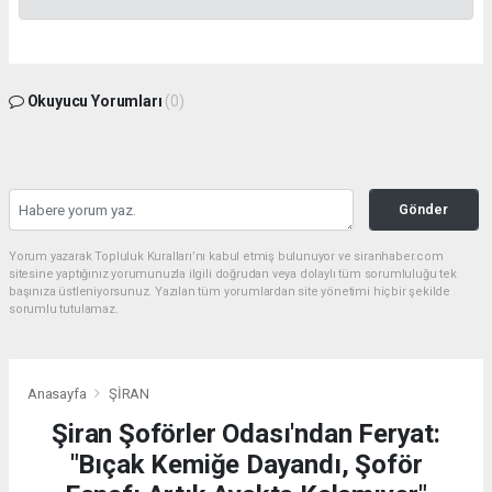
Okuyucu Yorumları
(0)
Gönder
Yorum yazarak Topluluk Kuralları’nı kabul etmiş bulunuyor ve siranhaber.com
sitesine yaptığınız yorumunuzla ilgili doğrudan veya dolaylı tüm sorumluluğu tek
başınıza üstleniyorsunuz. Yazılan tüm yorumlardan site yönetimi hiçbir şekilde
sorumlu tutulamaz.
Anasayfa
ŞİRAN
Şiran Şoförler Odası'ndan Feryat:
"Bıçak Kemiğe Dayandı, Şoför