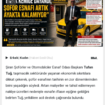
Erkek
|
Kadın
(Haberi Sesli Oku)
Şiran Şoförler ve Otomobilciler Esnaf Odası Başkanı
Tufan
Tuğ
, taşımacılık sektöründe yaşanan ekonomik sıkıntılara
dikkat çekerek, şoför esnafının tarihinin en zor dönemlerinden
birini yaşadığını söyledi. Artan maliyetler ve tahsil edilemeyen
nakliye ücretleri nedeniyle esnafın iflasın eşiğine geldiğini
belirten Tuğ, yetkililere acil destek çağrısında bulundu.