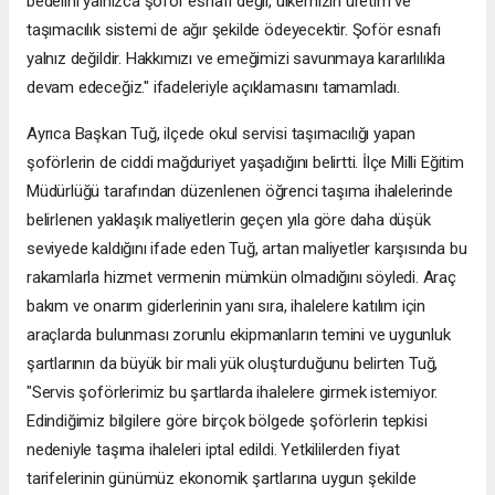
bedelini yalnızca şoför esnafı değil, ülkemizin üretim ve
taşımacılık sistemi de ağır şekilde ödeyecektir. Şoför esnafı
yalnız değildir. Hakkımızı ve emeğimizi savunmaya kararlılıkla
devam edeceğiz." ifadeleriyle açıklamasını tamamladı.
Ayrıca Başkan Tuğ, ilçede okul servisi taşımacılığı yapan
şoförlerin de ciddi mağduriyet yaşadığını belirtti. İlçe Milli Eğitim
Müdürlüğü tarafından düzenlenen öğrenci taşıma ihalelerinde
belirlenen yaklaşık maliyetlerin geçen yıla göre daha düşük
seviyede kaldığını ifade eden Tuğ, artan maliyetler karşısında bu
rakamlarla hizmet vermenin mümkün olmadığını söyledi. Araç
bakım ve onarım giderlerinin yanı sıra, ihalelere katılım için
araçlarda bulunması zorunlu ekipmanların temini ve uygunluk
şartlarının da büyük bir mali yük oluşturduğunu belirten Tuğ,
"Servis şoförlerimiz bu şartlarda ihalelere girmek istemiyor.
Edindiğimiz bilgilere göre birçok bölgede şoförlerin tepkisi
nedeniyle taşıma ihaleleri iptal edildi. Yetkililerden fiyat
tarifelerinin günümüz ekonomik şartlarına uygun şekilde