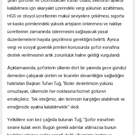
Şiran Şoförler ve Otomobilciler Esnaf Odası, sektörün ayakta
kalabilmesi için akaryakıt üzerindeki vergi yükünün azaltılması,
HGS ve otoyol ücretlerinin makul seviyelere çekilmesi, sigorta
ve kasko primlerindeki yüksek artışların önlenmesi ve nakliye
ücretlerinin zamanında ödenmesini sağlayacak yasal
düzenlemelerin hayata geçirilmesi gerektiğini belirtti. Ayrıca
vergi ve sosyal güvenlik primleri konusunda şoför esnafına
destek verilmesinin artık zorunluluk haline geldiği vurgulandı.
Açıklamasında, şoförlerin ülkenin dört bir yanında gece gündüz
demeden çalışarak üretim ve ticaretin devamlılığını sağladığını
hatırlatan Başkan Tufan Tuğ, "Bizler devletimizin yükünü
omuzlayan, ülkemizin her noktasına hizmet götüren
emekçileriz. Tek isteğimiz, alın terimizin karşılığını alabilmek ve
emeğimizle ayakta kalabilmektir." dedi.
Yetkililere son kez çağrıda bulunan Tuğ, "Şoför esnafının
sesine kulak verin. Bugün gerekli adımlar atılmazsa bunun