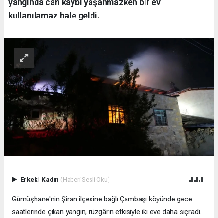
yangında can kaybı yaşanmazken bir ev
kullanılamaz hale geldi.
Erkek
|
Kadın
(Haberi Sesli Oku)
Gümüşhane'nin Şiran ilçesine bağlı Çambaşı köyünde gece
saatlerinde çıkan yangın, rüzgârın etkisiyle iki eve daha sıçradı.