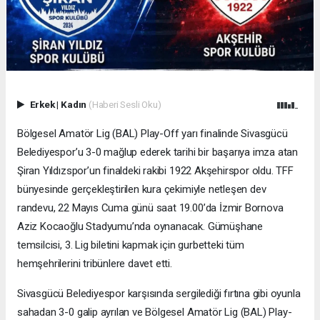
Erkek
|
Kadın
(Haberi Sesli Oku)
Bölgesel Amatör Lig (BAL) Play-Off yarı finalinde Sivasgücü
Belediyespor’u 3-0 mağlup ederek tarihi bir başarıya imza atan
Şiran Yıldızspor’un finaldeki rakibi 1922 Akşehirspor oldu. TFF
bünyesinde gerçekleştirilen kura çekimiyle netleşen dev
randevu, 22 Mayıs Cuma günü saat 19.00’da İzmir Bornova
Aziz Kocaoğlu Stadyumu’nda oynanacak. Gümüşhane
temsilcisi, 3. Lig biletini kapmak için gurbetteki tüm
hemşehrilerini tribünlere davet etti.
Sivasgücü Belediyespor karşısında sergilediği fırtına gibi oyunla
sahadan 3-0 galip ayrılan ve Bölgesel Amatör Lig (BAL) Play-