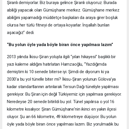
Şiranlı demiyorlar. Biz buraya gelince Şiranlı oluyoruz. Burada
abiliği yapacak olan Gümüşhane merkez. Gümüşhane merkez
abiliğini yapamadığı müddetçe başkaları da araya girer boşluk
olursa her türlü fitneyi de ortaya koyarlar. İnşallah bunları
aşacağız” dedi.
“Bu yolun öyle yada böyle biran önce yapılması lazım”
2013 yılında İkisu-Şiran yoluyla ilgili “yılan hikayesi” başlıklı bir
yazı kaleme aldığını hatırlatan Hamzaoğlu, “Yazdığımda
demiştim ki 10 senede biterse iyi. Şimdi de diyorum ki ya
2030’a bu yol tünelle biter mi? İkisu-Şiran yolunun Gölova’ya
kadar standartlarının artırılarak Tersun Dağı tüneliyle yapılması
gerekiyor. Bu Şiran için değil Türkiyemiz için yapılması gerekiyor.
Neredeyse 20 senede bitirildi bu yol. Tünel yapılırsa o yol 16
kilometre kısalıyor. Şiran Gümüşhane'nin ikinci en yakın ilçesi
oluyor. Şu an 66 kilometre, 49 kilometreye düşüyor. Bu yolun
öyle yada böyle biran önce yapılması lazım. Biz yorulmadık bu