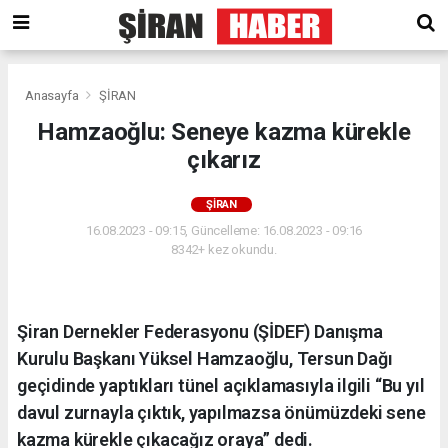
Anasayfa
ŞİRAN
Hamzaoğlu: Seneye kazma kürekle
çıkarız
ŞİRAN
16.08.2023 - 09:15, Güncelleme: 16.08.2023 - 09:16
8342+ kez okundu.
Şiran Dernekler Federasyonu (ŞİDEF) Danışma
Kurulu Başkanı Yüksel Hamzaoğlu, Tersun Dağı
geçidinde yaptıkları tünel açıklamasıyla ilgili “Bu yıl
davul zurnayla çıktık, yapılmazsa önümüzdeki sene
kazma kürekle çıkacağız oraya” dedi.