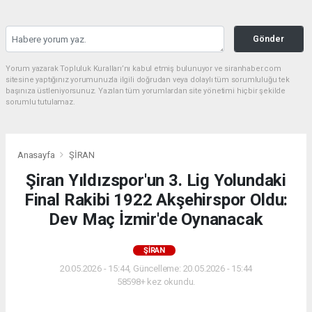
Gönder
Yorum yazarak Topluluk Kuralları’nı kabul etmiş bulunuyor ve siranhaber.com
sitesine yaptığınız yorumunuzla ilgili doğrudan veya dolaylı tüm sorumluluğu tek
başınıza üstleniyorsunuz. Yazılan tüm yorumlardan site yönetimi hiçbir şekilde
sorumlu tutulamaz.
Anasayfa
ŞİRAN
Şiran Yıldızspor'un 3. Lig Yolundaki
Final Rakibi 1922 Akşehirspor Oldu:
Dev Maç İzmir'de Oynanacak
ŞİRAN
20.05.2026 - 15:44, Güncelleme: 20.05.2026 - 15:44
58598+ kez okundu.