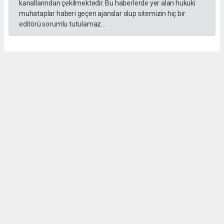
kanallarından çekilmektedir. Bu haberlerde yer alan hukuki
muhataplar haberi geçen ajanslar olup sitemizin hiç bir
editörü sorumlu tutulamaz...
Okuyucu Yorumları
(0)
Gönder
Yorum yazarak Topluluk Kuralları’nı kabul etmiş bulunuyor ve siranhaber.com
sitesine yaptığınız yorumunuzla ilgili doğrudan veya dolaylı tüm sorumluluğu tek
başınıza üstleniyorsunuz. Yazılan tüm yorumlardan site yönetimi hiçbir şekilde
sorumlu tutulamaz.
haber paketi
haber scripti
haber yazılımı