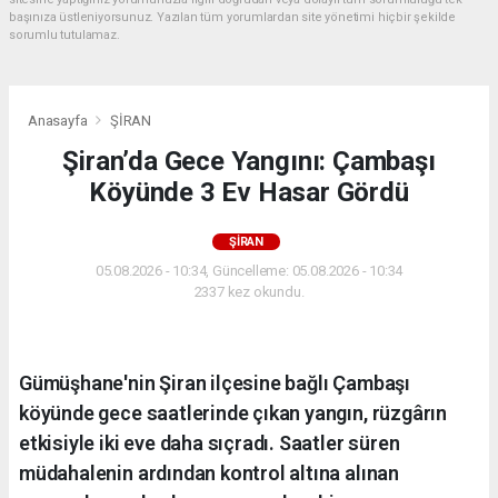
başınıza üstleniyorsunuz. Yazılan tüm yorumlardan site yönetimi hiçbir şekilde
sorumlu tutulamaz.
Anasayfa
ŞİRAN
Şiran’da Gece Yangını: Çambaşı
Köyünde 3 Ev Hasar Gördü
ŞİRAN
05.08.2026 - 10:34, Güncelleme: 05.08.2026 - 10:34
2337 kez okundu.
Gümüşhane'nin Şiran ilçesine bağlı Çambaşı
köyünde gece saatlerinde çıkan yangın, rüzgârın
etkisiyle iki eve daha sıçradı. Saatler süren
müdahalenin ardından kontrol altına alınan