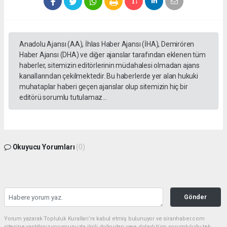
Anadolu Ajansı (AA), İhlas Haber Ajansı (İHA), Demirören
Haber Ajansı (DHA) ve diğer ajanslar tarafından eklenen tüm
haberler, sitemizin editörlerinin müdahalesi olmadan ajans
kanallarından çekilmektedir. Bu haberlerde yer alan hukuki
muhataplar haberi geçen ajanslar olup sitemizin hiç bir
editörü sorumlu tutulamaz...
Okuyucu Yorumları
(0)
Gönder
Yorum yazarak Topluluk Kuralları’nı kabul etmiş bulunuyor ve siranhaber.com
sitesine yaptığınız yorumunuzla ilgili doğrudan veya dolaylı tüm sorumluluğu tek