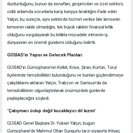
durdurduğunu, bunun da esnafları, girişimcileri ve özel sektörü
ciddi anlamda sorunlarla karşı karşıya bıraktığını ifade eden
Yalçın, bu süreçte, aynı sektörde hizmet verilse bile kimsenin
kimsenin rakibi olmadığını, tek büyük rakibin finansal kıtlık
olduğunu vurgulayarak bu kıtlıkla mücadele etmenin iş
dünyasının en önemli gündemi olduğunu belirtti.
GÜSİAD'ın Yapısı ve Gelecek Planları
GÜSİAD'ın Gümüşhane'nin Kelkit, Köse, Şiran, Kürtün, Torul
ilçelerinde temsilcilikleri bulunduğunu ve bunları güçlendirmeye
çalıştıklarını aktaran Yalçın, Trabzon ve Samsun'da da
temsilciliklerin olgunlaştırılarak önümüzdeki günlerde
paylaşılacağını söyledi.
"Çatışmacı üslup değil kucaklayıcı dil lazım"
GÜSİAD Genel Başkanı Dr. Yüksel Yalçın, bugün
Gümüşhane’de Mahmut Oltan Sungurlu tarzı siyasete ihtiyaç