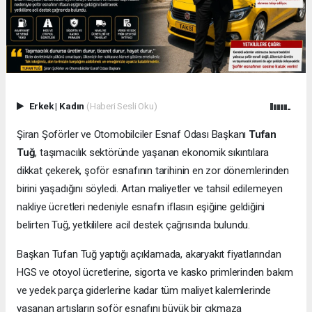
Erkek
|
Kadın
(Haberi Sesli Oku)
Şiran Şoförler ve Otomobilciler Esnaf Odası Başkanı
Tufan
Tuğ
, taşımacılık sektöründe yaşanan ekonomik sıkıntılara
dikkat çekerek, şoför esnafının tarihinin en zor dönemlerinden
birini yaşadığını söyledi. Artan maliyetler ve tahsil edilemeyen
nakliye ücretleri nedeniyle esnafın iflasın eşiğine geldiğini
belirten Tuğ, yetkililere acil destek çağrısında bulundu.
Başkan Tufan Tuğ yaptığı açıklamada, akaryakıt fiyatlarından
HGS ve otoyol ücretlerine, sigorta ve kasko primlerinden bakım
ve yedek parça giderlerine kadar tüm maliyet kalemlerinde
yaşanan artışların şoför esnafını büyük bir çıkmaza