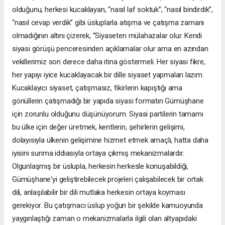
olduğunu, herkesi kucaklayan, “nasıl laf soktuk”, “nasıl bindirdik”,
“nasıl cevap verdik” gibi üsluplarla atışma ve çatışma zamanı
olmadığının altını çizerek, “Siyaseten mülahazalar olur. Kendi
siyasi görüşü penceresinden açıklamalar olur ama en azından
vekillerimiz son derece daha itina göstermeli. Her siyasi fikre,
her yapıyı iyice kucaklayacak bir dille siyaset yapmaları lazım.
Kucaklayıcı siyaset, çatışmasız, fikirlerin kapıştığı ama
gönüllerin çatışmadığı bir yapıda siyasi formatın Gümüşhane
için zorunlu olduğunu düşünüyorum. Siyasi partilerin tamamı
bu ülke için değer üretmek, kentlerin, şehirlerin gelişimi,
dolayısıyla ülkenin gelişimine hizmet etmek amaçlı, hatta daha
iyisini sunma iddiasıyla ortaya çıkmış mekanizmalardır.
Olgunlaşmış bir üslupla, herkesin herkesle konuşabildiği,
Gümüşhane'yi geliştirebilecek projeleri çalışabilecek bir ortak
dili, anlaşılabilir bir dili mutlaka herkesin ortaya koyması
gerekiyor. Bu çatışmacı üslup yoğun bir şekilde kamuoyunda
yaygınlaştığı zaman o mekanizmalarla ilgili olan altyapıdaki