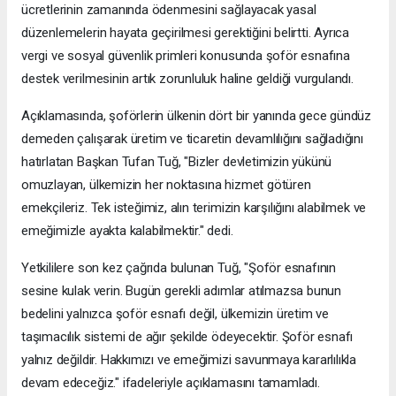
ücretlerinin zamanında ödenmesini sağlayacak yasal
düzenlemelerin hayata geçirilmesi gerektiğini belirtti. Ayrıca
vergi ve sosyal güvenlik primleri konusunda şoför esnafına
destek verilmesinin artık zorunluluk haline geldiği vurgulandı.
Açıklamasında, şoförlerin ülkenin dört bir yanında gece gündüz
demeden çalışarak üretim ve ticaretin devamlılığını sağladığını
hatırlatan Başkan Tufan Tuğ, "Bizler devletimizin yükünü
omuzlayan, ülkemizin her noktasına hizmet götüren
emekçileriz. Tek isteğimiz, alın terimizin karşılığını alabilmek ve
emeğimizle ayakta kalabilmektir." dedi.
Yetkililere son kez çağrıda bulunan Tuğ, "Şoför esnafının
sesine kulak verin. Bugün gerekli adımlar atılmazsa bunun
bedelini yalnızca şoför esnafı değil, ülkemizin üretim ve
taşımacılık sistemi de ağır şekilde ödeyecektir. Şoför esnafı
yalnız değildir. Hakkımızı ve emeğimizi savunmaya kararlılıkla
devam edeceğiz." ifadeleriyle açıklamasını tamamladı.