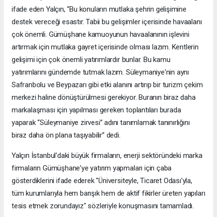
ifade eden Yalçın, “Bu konuların mutlaka şehrin gelişimine
destek vereceği esastır. Tabii bu gelişimler içerisinde havaalanı
çok önemli. Gümüşhane kamuoyunun havaalanının işlevini
artırmak için mutlaka gayret içerisinde olması lazım. Kentlerin
gelişimi için çok önemli yatırımlardır bunlar. Bu kamu
yatırımlarını gündemde tutmak lazım. Süleymaniye'nin aynı
Safranbolu ve Beypazarı gibi etki alanını artırıp bir turizm çekim
merkezi haline dönüştürülmesi gerekiyor. Buranın biraz daha
markalaşması için yapılması gereken toplantıları burada
yaparak “Süleymaniye zirvesi” adını tanımlamak tanınırlığını
biraz daha ön plana taşıyabilir” dedi.
Yalçın İstanbul'daki büyük firmaların, enerji sektöründeki marka
firmaların Gümüşhane'ye yatırım yapmaları için çaba
gösterdiklerini ifade ederek "Üniversiteyle, Ticaret Odası'yla,
tüm kurumlarıyla hem barışık hem de aktif fikirler üreten yapıları
tesis etmek zorundayız" sözleriyle konuşmasını tamamladı.