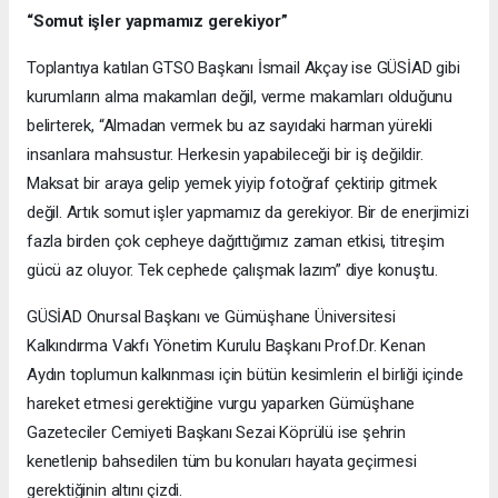
“Somut işler yapmamız gerekiyor”
Toplantıya katılan GTSO Başkanı İsmail Akçay ise GÜSİAD gibi
kurumların alma makamları değil, verme makamları olduğunu
belirterek, “Almadan vermek bu az sayıdaki harman yürekli
insanlara mahsustur. Herkesin yapabileceği bir iş değildir.
Maksat bir araya gelip yemek yiyip fotoğraf çektirip gitmek
değil. Artık somut işler yapmamız da gerekiyor. Bir de enerjimizi
fazla birden çok cepheye dağıttığımız zaman etkisi, titreşim
gücü az oluyor. Tek cephede çalışmak lazım” diye konuştu.
GÜSİAD Onursal Başkanı ve Gümüşhane Üniversitesi
Kalkındırma Vakfı Yönetim Kurulu Başkanı Prof.Dr. Kenan
Aydın toplumun kalkınması için bütün kesimlerin el birliği içinde
hareket etmesi gerektiğine vurgu yaparken Gümüşhane
Gazeteciler Cemiyeti Başkanı Sezai Köprülü ise şehrin
kenetlenip bahsedilen tüm bu konuları hayata geçirmesi
gerektiğinin altını çizdi.