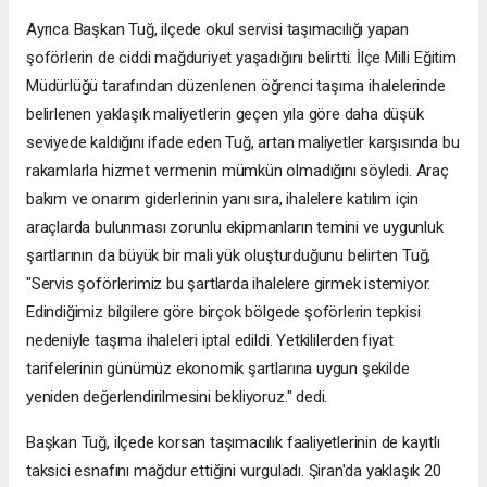
Ayrıca Başkan Tuğ, ilçede okul servisi taşımacılığı yapan
şoförlerin de ciddi mağduriyet yaşadığını belirtti. İlçe Milli Eğitim
Müdürlüğü tarafından düzenlenen öğrenci taşıma ihalelerinde
belirlenen yaklaşık maliyetlerin geçen yıla göre daha düşük
seviyede kaldığını ifade eden Tuğ, artan maliyetler karşısında bu
rakamlarla hizmet vermenin mümkün olmadığını söyledi. Araç
bakım ve onarım giderlerinin yanı sıra, ihalelere katılım için
araçlarda bulunması zorunlu ekipmanların temini ve uygunluk
şartlarının da büyük bir mali yük oluşturduğunu belirten Tuğ,
"Servis şoförlerimiz bu şartlarda ihalelere girmek istemiyor.
Edindiğimiz bilgilere göre birçok bölgede şoförlerin tepkisi
nedeniyle taşıma ihaleleri iptal edildi. Yetkililerden fiyat
tarifelerinin günümüz ekonomik şartlarına uygun şekilde
yeniden değerlendirilmesini bekliyoruz." dedi.
Başkan Tuğ, ilçede korsan taşımacılık faaliyetlerinin de kayıtlı
taksici esnafını mağdur ettiğini vurguladı. Şiran'da yaklaşık 20