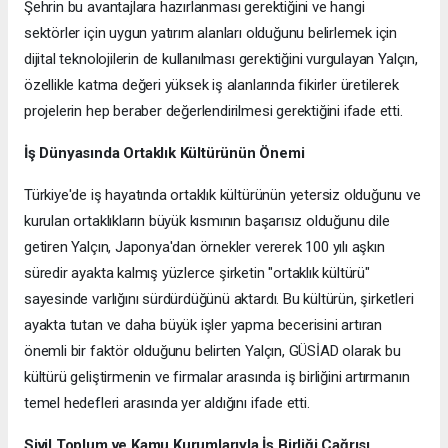
Şehrin bu avantajlara hazırlanması gerektiğini ve hangi
sektörler için uygun yatırım alanları olduğunu belirlemek için
dijital teknolojilerin de kullanılması gerektiğini vurgulayan Yalçın,
özellikle katma değeri yüksek iş alanlarında fikirler üretilerek
projelerin hep beraber değerlendirilmesi gerektiğini ifade etti.
İş Dünyasında Ortaklık Kültürünün Önemi
Türkiye'de iş hayatında ortaklık kültürünün yetersiz olduğunu ve
kurulan ortaklıkların büyük kısmının başarısız olduğunu dile
getiren Yalçın, Japonya'dan örnekler vererek 100 yılı aşkın
süredir ayakta kalmış yüzlerce şirketin "ortaklık kültürü"
sayesinde varlığını sürdürdüğünü aktardı. Bu kültürün, şirketleri
ayakta tutan ve daha büyük işler yapma becerisini artıran
önemli bir faktör olduğunu belirten Yalçın, GÜSİAD olarak bu
kültürü geliştirmenin ve firmalar arasında iş birliğini artırmanın
temel hedefleri arasında yer aldığını ifade etti.
Sivil Toplum ve Kamu Kurumlarıyla İş Birliği Çağrısı