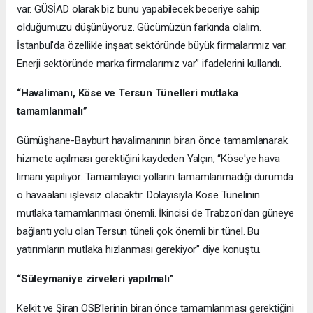
var. GÜSİAD olarak biz bunu yapabilecek beceriye sahip
olduğumuzu düşünüyoruz. Gücümüzün farkında olalım.
İstanbul'da özellikle inşaat sektöründe büyük firmalarımız var.
Enerji sektöründe marka firmalarımız var” ifadelerini kullandı.
“Havalimanı, Köse ve Tersun Tünelleri mutlaka
tamamlanmalı”
Gümüşhane-Bayburt havalimanının biran önce tamamlanarak
hizmete açılması gerektiğini kaydeden Yalçın, “Köse'ye hava
limanı yapılıyor. Tamamlayıcı yolların tamamlanmadığı durumda
o havaalanı işlevsiz olacaktır. Dolayısıyla Köse Tünelinin
mutlaka tamamlanması önemli. İkincisi de Trabzon'dan güneye
bağlantı yolu olan Tersun tüneli çok önemli bir tünel. Bu
yatırımların mutlaka hızlanması gerekiyor” diye konuştu.
“Süleymaniye zirveleri yapılmalı”
Kelkit ve Şiran OSB’lerinin biran önce tamamlanması gerektiğini