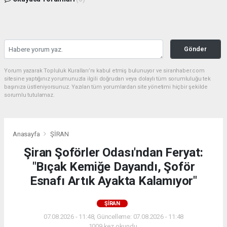
Gönder
Yorum yazarak Topluluk Kuralları’nı kabul etmiş bulunuyor ve siranhaber.com
sitesine yaptığınız yorumunuzla ilgili doğrudan veya dolaylı tüm sorumluluğu tek
başınıza üstleniyorsunuz. Yazılan tüm yorumlardan site yönetimi hiçbir şekilde
sorumlu tutulamaz.
Anasayfa
ŞİRAN
Şiran Şoförler Odası'ndan Feryat:
"Bıçak Kemiğe Dayandı, Şoför
Esnafı Artık Ayakta Kalamıyor"
ŞİRAN
07.08.2026 - 11:48, Güncelleme: 07.08.2026 - 11:48
1009 kez okundu.