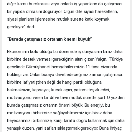
diğer kamu bürokrasisi veya onlarla iş yapanların da çatışmacı
bir yapıda olmasını doğuruyor. Olgun dille siyasi hareketlerin,
siyasi planların işlemesine mutlak surette katkı koymak
gerekiyor” dedi.
“Burada çatışmasız ortamın önemi büyük”
Ekonominin kötü olduğu bu dönemde iş dünyasının biraz daha
birbirine destek vermesi gerektiğinin altını çizen Yalçın, “Türkiye
genelinde Gümüşhaneli hemşehrilerimizin 11 tane civarında
holdingi var. Onları buraya davet edeceğimiz zaman çatışmacı,
birbirine laf yetiştiren değil de hangi partili olduğuna
bakmaksızın, kapsayıcı, kucak açıcı, yatırımı teşvik edici,
motivasyonu veren bir dil ve tavır mutlak surette şart. O yüzden
burada çatışmasız ortamın önemi büyük. Bu enerjiyi, bu
motivasyonu birbirimize sağlayabilmemiz için biraz daha
heyecanımızı birbirimize, karşı tarafa doğru kullanmak için daha
yanaşık düzen, yani safları sıklaştırmak gerekiyor. Buna ihtiyaç