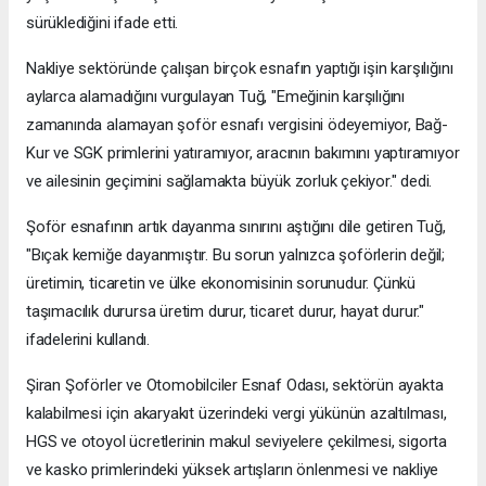
sürüklediğini ifade etti.
Nakliye sektöründe çalışan birçok esnafın yaptığı işin karşılığını
aylarca alamadığını vurgulayan Tuğ, "Emeğinin karşılığını
zamanında alamayan şoför esnafı vergisini ödeyemiyor, Bağ-
Kur ve SGK primlerini yatıramıyor, aracının bakımını yaptıramıyor
ve ailesinin geçimini sağlamakta büyük zorluk çekiyor." dedi.
Şoför esnafının artık dayanma sınırını aştığını dile getiren Tuğ,
"Bıçak kemiğe dayanmıştır. Bu sorun yalnızca şoförlerin değil;
üretimin, ticaretin ve ülke ekonomisinin sorunudur. Çünkü
taşımacılık durursa üretim durur, ticaret durur, hayat durur."
ifadelerini kullandı.
Şiran Şoförler ve Otomobilciler Esnaf Odası, sektörün ayakta
kalabilmesi için akaryakıt üzerindeki vergi yükünün azaltılması,
HGS ve otoyol ücretlerinin makul seviyelere çekilmesi, sigorta
ve kasko primlerindeki yüksek artışların önlenmesi ve nakliye