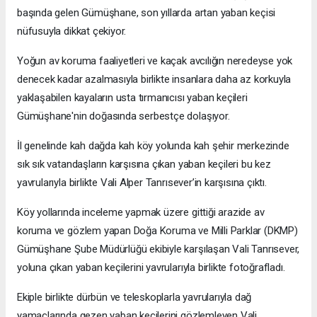
başında gelen Gümüşhane, son yıllarda artan yaban keçisi
nüfusuyla dikkat çekiyor.
Yoğun av koruma faaliyetleri ve kaçak avcılığın neredeyse yok
denecek kadar azalmasıyla birlikte insanlara daha az korkuyla
yaklaşabilen kayaların usta tırmanıcısı yaban keçileri
Gümüşhane'nin doğasında serbestçe dolaşıyor.
İl genelinde kah dağda kah köy yolunda kah şehir merkezinde
sık sık vatandaşların karşısına çıkan yaban keçileri bu kez
yavrularıyla birlikte Vali Alper Tanrısever’in karşısına çıktı.
Köy yollarında inceleme yapmak üzere gittiği arazide av
koruma ve gözlem yapan Doğa Koruma ve Milli Parklar (DKMP)
Gümüşhane Şube Müdürlüğü ekibiyle karşılaşan Vali Tanrısever,
yoluna çıkan yaban keçilerini yavrularıyla birlikte fotoğrafladı.
Ekiple birlikte dürbün ve teleskoplarla yavrularıyla dağ
yamaçlarında gezen yaban keçilerini gözlemleyen Vali