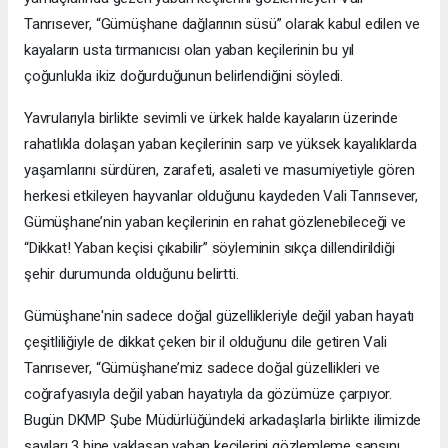
Tanrısever, “Gümüşhane dağlarının süsü” olarak kabul edilen ve
kayaların usta tırmanıcısı olan yaban keçilerinin bu yıl
çoğunlukla ikiz doğurduğunun belirlendiğini söyledi.
Yavrularıyla birlikte sevimli ve ürkek halde kayaların üzerinde
rahatlıkla dolaşan yaban keçilerinin sarp ve yüksek kayalıklarda
yaşamlarını sürdüren, zarafeti, asaleti ve masumiyetiyle gören
herkesi etkileyen hayvanlar olduğunu kaydeden Vali Tanrısever,
Gümüşhane’nin yaban keçilerinin en rahat gözlenebileceği ve
“Dikkat! Yaban keçisi çıkabilir” söyleminin sıkça dillendirildiği
şehir durumunda olduğunu belirtti.
Gümüşhane'nin sadece doğal güzellikleriyle değil yaban hayatı
çeşitliliğiyle de dikkat çeken bir il olduğunu dile getiren Vali
Tanrısever, “Gümüşhane’miz sadece doğal güzellikleri ve
coğrafyasıyla değil yaban hayatıyla da gözümüze çarpıyor.
Bugün DKMP Şube Müdürlüğündeki arkadaşlarla birlikte ilimizde
sayıları 3 bine yaklaşan yaban keçilerini gözlemleme şansını