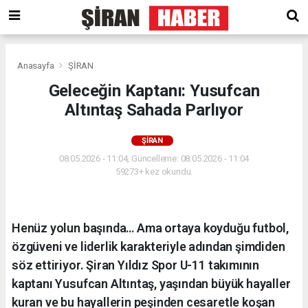
Anasayfa
ŞİRAN
Geleceğin Kaptanı: Yusufcan
Altıntaş Sahada Parlıyor
ŞİRAN
08.05.2026 - 11:04, Güncelleme: 08.05.2026 - 11:04
59273+ kez okundu.
Henüz yolun başında… Ama ortaya koyduğu futbol,
özgüveni ve liderlik karakteriyle adından şimdiden
söz ettiriyor. Şiran Yıldız Spor U-11 takımının
kaptanı Yusufcan Altıntaş, yaşından büyük hayaller
kuran ve bu hayallerin peşinden cesaretle koşan