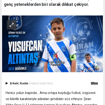
genç yeteneklerden biri olarak dikkat çekiyor.
Erkek
|
Kadın
(Haberi Sesli Oku)
Henüz yolun başında… Ama ortaya koyduğu futbol, özgüveni
ve liderlik karakteriyle adından şimdiden söz ettiriyor. Şiran
Yıldız Spor U-11 takımının kaptanı Yusufcan Altıntaş, yaşından