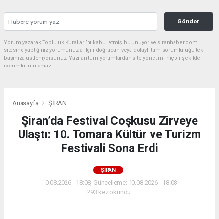
Gönder
Yorum yazarak Topluluk Kuralları’nı kabul etmiş bulunuyor ve siranhaber.com
sitesine yaptığınız yorumunuzla ilgili doğrudan veya dolaylı tüm sorumluluğu tek
başınıza üstleniyorsunuz. Yazılan tüm yorumlardan site yönetimi hiçbir şekilde
sorumlu tutulamaz.
Anasayfa
ŞİRAN
Şiran’da Festival Coşkusu Zirveye
Ulaştı: 10. Tomara Kültür ve Turizm
Festivali Sona Erdi
ŞİRAN
10.08.2026 - 18:08, Güncelleme: 10.08.2026 - 18:08
293 kez okundu.