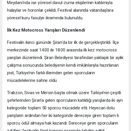
Meydanı’nda ise yöresel davul-zurna ekiplerinin katılımıyla
halaylar ve horonlar çekildi. Festival alanında vatandaşlara
yöresel kuru fasulye ikramında bulunuldu.
İlk Kez Motocross Yarışları Düzenlendi
Festivalin ikinci gününde Şiran’da bir ilk de gerçekleştirildi. İlçe
merkezinde saat 14.00 ile 18.00 arasında ilk kez motocross
yarışları düzenlendi. Şiran Belediyesi tarafından yaklaşık bir aylık
çalışma sonucunda belediyenin kendi imkânlarıyla hazırlanan
pist, Türkiye’nin farklı illerinden gelen sporcuların
mücadelelerine sahne oldu.
Trabzon, Sivas ve Mersin başta olmak üzere Türkiye’nin çeşitli
şehirlerinden Şiran’a gelen sporcuların katıldığı yarışlarda iki ayrı
kategoride toplam 50 sporcu mücadele etti. Heyecan dolu
yarışların ardından her iki kategoride dereceye giren toplam 6
sporcu ödül almaya hak kazandı. Dereceye giren sporcuların
ödülleri, festivalin final konseri sırasında takdim edildi.