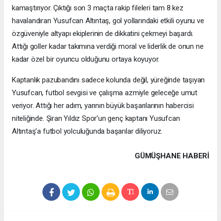
kamaştırıyor. Çıktığı son 3 maçta rakip fileleri tam 8 kez
havalandıran Yusufcan Altıntaş, gol yollarındaki etkili oyunu ve
özgüveniyle altyapı ekiplerinin de dikkatini çekmeyi başardı.
Attığı goller kadar takımına verdiği moral ve liderlik de onun ne
kadar özel bir oyuncu olduğunu ortaya koyuyor.
Kaptanlık pazubandını sadece kolunda değil, yüreğinde taşıyan
Yusufcan, futbol sevgisi ve çalışma azmiyle geleceğe umut
veriyor. Attığı her adım, yarının büyük başarılarının habercisi
niteliğinde. Şiran Yıldız Spor’un genç kaptanı Yusufcan
Altıntaş’a futbol yolculuğunda başarılar diliyoruz.
GÜMÜŞHANE HABERİ