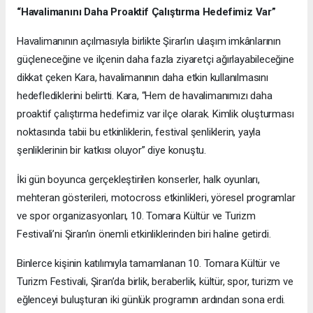
“Havalimanını Daha Proaktif Çalıştırma Hedefimiz Var”
Havalimanının açılmasıyla birlikte Şiran’ın ulaşım imkânlarının
güçleneceğine ve ilçenin daha fazla ziyaretçi ağırlayabileceğine
dikkat çeken Kara, havalimanının daha etkin kullanılmasını
hedeflediklerini belirtti. Kara, “Hem de havalimanımızı daha
proaktif çalıştırma hedefimiz var ilçe olarak. Kimlik oluşturması
noktasında tabii bu etkinliklerin, festival şenliklerin, yayla
şenliklerinin bir katkısı oluyor” diye konuştu.
İki gün boyunca gerçekleştirilen konserler, halk oyunları,
mehteran gösterileri, motocross etkinlikleri, yöresel programlar
ve spor organizasyonları, 10. Tomara Kültür ve Turizm
Festivali’ni Şiran’ın önemli etkinliklerinden biri haline getirdi.
Binlerce kişinin katılımıyla tamamlanan 10. Tomara Kültür ve
Turizm Festivali, Şiran’da birlik, beraberlik, kültür, spor, turizm ve
eğlenceyi buluşturan iki günlük programın ardından sona erdi.