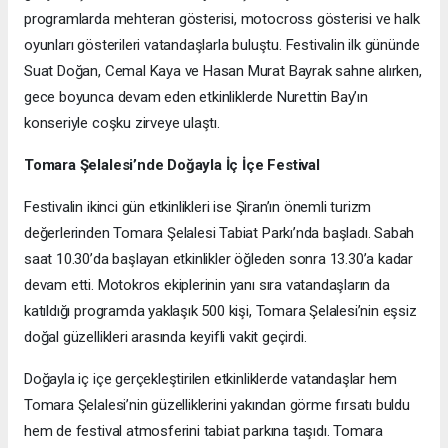
programlarda mehteran gösterisi, motocross gösterisi ve halk
oyunları gösterileri vatandaşlarla buluştu. Festivalin ilk gününde
Suat Doğan, Cemal Kaya ve Hasan Murat Bayrak sahne alırken,
gece boyunca devam eden etkinliklerde Nurettin Bay’ın
konseriyle coşku zirveye ulaştı.
Tomara Şelalesi’nde Doğayla İç İçe Festival
Festivalin ikinci gün etkinlikleri ise Şiran’ın önemli turizm
değerlerinden Tomara Şelalesi Tabiat Parkı’nda başladı. Sabah
saat 10.30’da başlayan etkinlikler öğleden sonra 13.30’a kadar
devam etti. Motokros ekiplerinin yanı sıra vatandaşların da
katıldığı programda yaklaşık 500 kişi, Tomara Şelalesi’nin eşsiz
doğal güzellikleri arasında keyifli vakit geçirdi.
Doğayla iç içe gerçekleştirilen etkinliklerde vatandaşlar hem
Tomara Şelalesi’nin güzelliklerini yakından görme fırsatı buldu
hem de festival atmosferini tabiat parkına taşıdı. Tomara