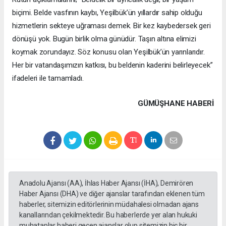
biçimi. Belde vasfının kaybı, Yeşilbük’ün yıllardır sahip olduğu
hizmetlerin sekteye uğraması demek. Bir kez kaybedersek geri
dönüşü yok. Bugün birlik olma günüdür. Taşın altına elimizi
koymak zorundayız. Söz konusu olan Yeşilbük’ün yarınlarıdır.
Her bir vatandaşımızın katkısı, bu beldenin kaderini belirleyecek”
ifadeleri ile tamamladı.
GÜMÜŞHANE HABERİ
Anadolu Ajansı (AA), İhlas Haber Ajansı (İHA), Demirören
Haber Ajansı (DHA) ve diğer ajanslar tarafından eklenen tüm
haberler, sitemizin editörlerinin müdahalesi olmadan ajans
kanallarından çekilmektedir. Bu haberlerde yer alan hukuki
muhataplar haberi geçen ajanslar olup sitemizin hiç bir