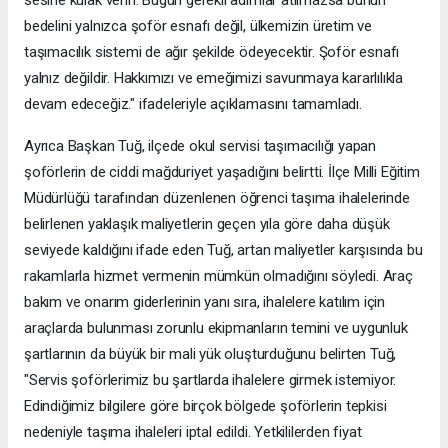
sesine kulak verin. Bugün gerekli adımlar atılmazsa bunun
bedelini yalnızca şoför esnafı değil, ülkemizin üretim ve
taşımacılık sistemi de ağır şekilde ödeyecektir. Şoför esnafı
yalnız değildir. Hakkımızı ve emeğimizi savunmaya kararlılıkla
devam edeceğiz." ifadeleriyle açıklamasını tamamladı.
Ayrıca Başkan Tuğ, ilçede okul servisi taşımacılığı yapan
şoförlerin de ciddi mağduriyet yaşadığını belirtti. İlçe Milli Eğitim
Müdürlüğü tarafından düzenlenen öğrenci taşıma ihalelerinde
belirlenen yaklaşık maliyetlerin geçen yıla göre daha düşük
seviyede kaldığını ifade eden Tuğ, artan maliyetler karşısında bu
rakamlarla hizmet vermenin mümkün olmadığını söyledi. Araç
bakım ve onarım giderlerinin yanı sıra, ihalelere katılım için
araçlarda bulunması zorunlu ekipmanların temini ve uygunluk
şartlarının da büyük bir mali yük oluşturduğunu belirten Tuğ,
"Servis şoförlerimiz bu şartlarda ihalelere girmek istemiyor.
Edindiğimiz bilgilere göre birçok bölgede şoförlerin tepkisi
nedeniyle taşıma ihaleleri iptal edildi. Yetkililerden fiyat