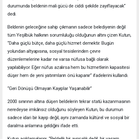
durumunda beldenin mali gücü de ciddi şekilde zayıflayacak”
dedi.
Beldenin geleceğine sahip çıkmanın sadece belediyenin değil
tüm Yeşilbük halkının sorumluluğu olduğunun altını çizen Kutun,
“Daha güçlü bütçe, daha güçlü hizmet demektir. Bugün
yolundan altyapısına, sosyal tesislerinden çevre
düzenlemelerine kadar ne varsa nüfusa bağlı olarak
yapılabiliyor. Eğer nüfus azalırsa hem bu hizmetlerin kapasitesi
düşer hem de yeni yatırımların önü kapanır” ifadelerini kullandı.
“Geri Dönüşü Olmayan Kayıplar Yaşanabilir”
2000 sınırının altına düşen beldelerin tekrar statü kazanmasının
neredeyse imkânsız olduğunu söyleyen Kutun, bu durumun
sadece idari bir kayıp değil, aynı zamanda kültürel ve sosyal bir
daralma anlamına geldiğini ifade etti.
Kutun açıklamalarını; “Beldelik bir ayrıcalık değil, bir yaşam