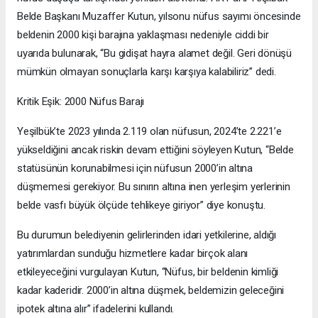
Belde Başkanı Muzaffer Kutun, yılsonu nüfus sayımı öncesinde
beldenin 2000 kişi barajına yaklaşması nedeniyle ciddi bir
uyarıda bulunarak, “Bu gidişat hayra alamet değil. Geri dönüşü
mümkün olmayan sonuçlarla karşı karşıya kalabiliriz” dedi.
Kritik Eşik: 2000 Nüfus Barajı
Yeşilbük’te 2023 yılında 2.119 olan nüfusun, 2024’te 2.221’e
yükseldiğini ancak riskin devam ettiğini söyleyen Kutun, “Belde
statüsünün korunabilmesi için nüfusun 2000’in altına
düşmemesi gerekiyor. Bu sınırın altına inen yerleşim yerlerinin
belde vasfı büyük ölçüde tehlikeye giriyor” diye konuştu.
Bu durumun belediyenin gelirlerinden idari yetkilerine, aldığı
yatırımlardan sunduğu hizmetlere kadar birçok alanı
etkileyeceğini vurgulayan Kutun, “Nüfus, bir beldenin kimliği
kadar kaderidir. 2000’in altına düşmek, beldemizin geleceğini
ipotek altına alır” ifadelerini kullandı.