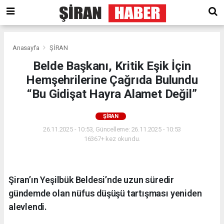
Anasayfa
ŞİRAN
Belde Başkanı, Kritik Eşik İçin
Hemşehrilerine Çağrıda Bulundu
“Bu Gidişat Hayra Alamet Değil”
ŞİRAN
26.11.2025 - 10:53, Güncelleme: 26.11.2025 - 10:53
16367+ kez okundu.
Şiran’ın Yeşilbük Beldesi’nde uzun süredir
gündemde olan nüfus düşüşü tartışması yeniden
alevlendi.