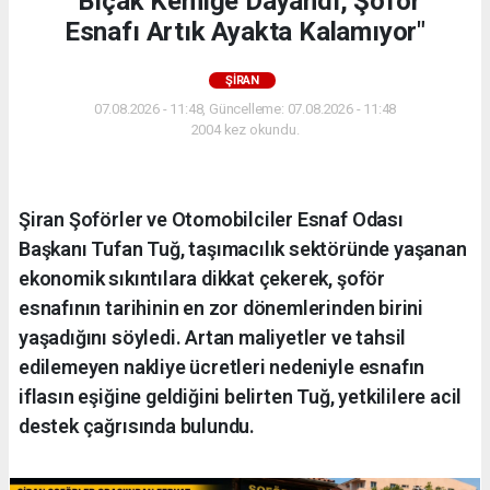
"Bıçak Kemiğe Dayandı, Şoför
Esnafı Artık Ayakta Kalamıyor"
ŞİRAN
07.08.2026 - 11:48, Güncelleme: 07.08.2026 - 11:48
2004 kez okundu.
Şiran Şoförler ve Otomobilciler Esnaf Odası
Başkanı Tufan Tuğ, taşımacılık sektöründe yaşanan
ekonomik sıkıntılara dikkat çekerek, şoför
esnafının tarihinin en zor dönemlerinden birini
yaşadığını söyledi. Artan maliyetler ve tahsil
edilemeyen nakliye ücretleri nedeniyle esnafın
iflasın eşiğine geldiğini belirten Tuğ, yetkililere acil
destek çağrısında bulundu.