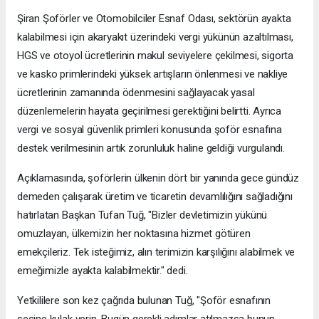
Şiran Şoförler ve Otomobilciler Esnaf Odası, sektörün ayakta
kalabilmesi için akaryakıt üzerindeki vergi yükünün azaltılması,
HGS ve otoyol ücretlerinin makul seviyelere çekilmesi, sigorta
ve kasko primlerindeki yüksek artışların önlenmesi ve nakliye
ücretlerinin zamanında ödenmesini sağlayacak yasal
düzenlemelerin hayata geçirilmesi gerektiğini belirtti. Ayrıca
vergi ve sosyal güvenlik primleri konusunda şoför esnafına
destek verilmesinin artık zorunluluk haline geldiği vurgulandı.
Açıklamasında, şoförlerin ülkenin dört bir yanında gece gündüz
demeden çalışarak üretim ve ticaretin devamlılığını sağladığını
hatırlatan Başkan Tufan Tuğ, "Bizler devletimizin yükünü
omuzlayan, ülkemizin her noktasına hizmet götüren
emekçileriz. Tek isteğimiz, alın terimizin karşılığını alabilmek ve
emeğimizle ayakta kalabilmektir." dedi.
Yetkililere son kez çağrıda bulunan Tuğ, "Şoför esnafının