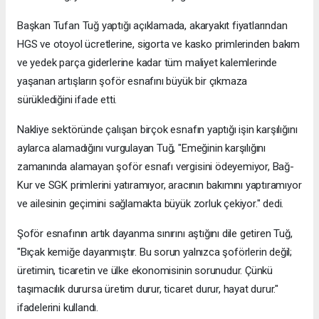
Başkan Tufan Tuğ yaptığı açıklamada, akaryakıt fiyatlarından
HGS ve otoyol ücretlerine, sigorta ve kasko primlerinden bakım
ve yedek parça giderlerine kadar tüm maliyet kalemlerinde
yaşanan artışların şoför esnafını büyük bir çıkmaza
sürüklediğini ifade etti.
Nakliye sektöründe çalışan birçok esnafın yaptığı işin karşılığını
aylarca alamadığını vurgulayan Tuğ, "Emeğinin karşılığını
zamanında alamayan şoför esnafı vergisini ödeyemiyor, Bağ-
Kur ve SGK primlerini yatıramıyor, aracının bakımını yaptıramıyor
ve ailesinin geçimini sağlamakta büyük zorluk çekiyor." dedi.
Şoför esnafının artık dayanma sınırını aştığını dile getiren Tuğ,
"Bıçak kemiğe dayanmıştır. Bu sorun yalnızca şoförlerin değil;
üretimin, ticaretin ve ülke ekonomisinin sorunudur. Çünkü
taşımacılık durursa üretim durur, ticaret durur, hayat durur."
ifadelerini kullandı.