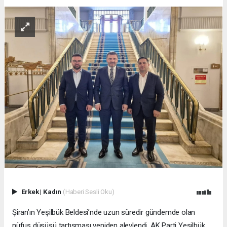
Erkek
|
Kadın
(Haberi Sesli Oku)
Şiran’ın Yeşilbük Beldesi’nde uzun süredir gündemde olan
nüfus düşüşü tartışması yeniden alevlendi. AK Parti Yeşilbük