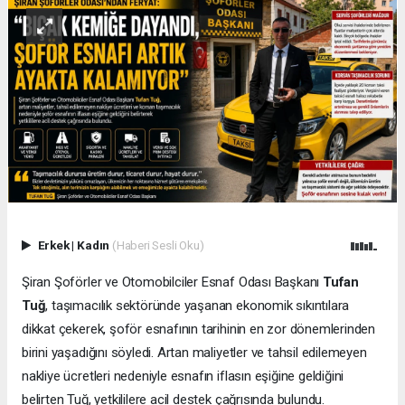
Erkek
|
Kadın
(Haberi Sesli Oku)
Şiran Şoförler ve Otomobilciler Esnaf Odası Başkanı
Tufan
Tuğ
, taşımacılık sektöründe yaşanan ekonomik sıkıntılara
dikkat çekerek, şoför esnafının tarihinin en zor dönemlerinden
birini yaşadığını söyledi. Artan maliyetler ve tahsil edilemeyen
nakliye ücretleri nedeniyle esnafın iflasın eşiğine geldiğini
belirten Tuğ, yetkililere acil destek çağrısında bulundu.