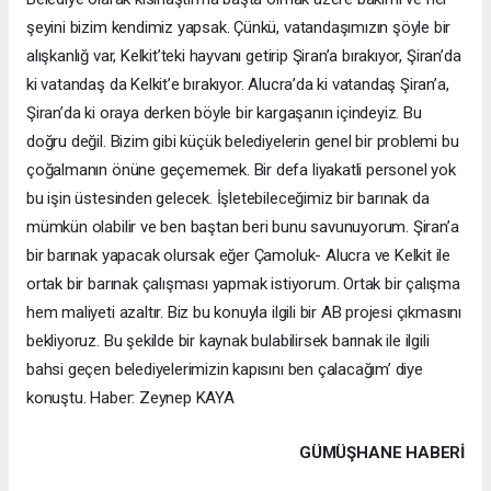
şeyini bizim kendimiz yapsak. Çünkü, vatandaşımızın şöyle bir
alışkanlığ var, Kelkit’teki hayvanı getirip Şiran’a bırakıyor, Şiran’da
ki vatandaş da Kelkit’e bırakıyor. Alucra’da ki vatandaş Şiran’a,
Şiran’da ki oraya derken böyle bir kargaşanın içindeyiz. Bu
doğru değil. Bizim gibi küçük belediyelerin genel bir problemi bu
çoğalmanın önüne geçememek. Bir defa liyakatli personel yok
bu işin üstesinden gelecek. İşletebileceğimiz bir barınak da
mümkün olabilir ve ben baştan beri bunu savunuyorum. Şiran’a
bir barınak yapacak olursak eğer Çamoluk- Alucra ve Kelkit ile
ortak bir barınak çalışması yapmak istiyorum. Ortak bir çalışma
hem maliyeti azaltır. Biz bu konuyla ilgili bir AB projesi çıkmasını
bekliyoruz. Bu şekilde bir kaynak bulabilirsek barınak ile ilgili
bahsi geçen belediyelerimizin kapısını ben çalacağım’ diye
konuştu. Haber: Zeynep KAYA
GÜMÜŞHANE HABERİ