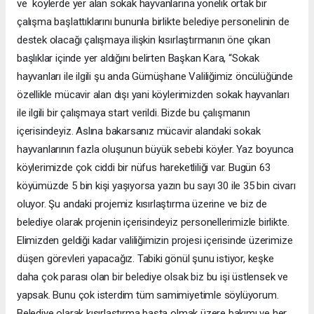
ve köylerde yer alan sokak hayvanlarına yönelik ortak bir
çalışma başlattıklarını bununla birlikte belediye personelinin de
destek olacağı çalışmaya ilişkin kısırlaştırmanın öne çıkan
başlıklar içinde yer aldığını belirten Başkan Kara, “Sokak
hayvanları ile ilgili şu anda Gümüşhane Valiliğimiz öncülüğünde
özellikle mücavir alan dışı yani köylerimizden sokak hayvanları
ile ilgili bir çalışmaya start verildi. Bizde bu çalışmanın
içerisindeyiz. Aslına bakarsanız mücavir alandaki sokak
hayvanlarının fazla oluşunun büyük sebebi köyler. Yaz boyunca
köylerimizde çok ciddi bir nüfus hareketliliği var. Bugün 63
köyümüzde 5 bin kişi yaşıyorsa yazın bu sayı 30 ile 35 bin civarı
oluyor. Şu andaki projemiz kısırlaştırma üzerine ve biz de
belediye olarak projenin içerisindeyiz personellerimizle birlikte.
Elimizden geldiği kadar valiliğimizin projesi içerisinde üzerimize
düşen görevleri yapacağız. Tabiki gönül şunu istiyor, keşke
daha çok parası olan bir belediye olsak biz bu işi üstlensek ve
yapsak. Bunu çok isterdim tüm samimiyetimle söylüyorum.
Belediye olarak kısırlaştırma başta olmak üzere bakımı ve her