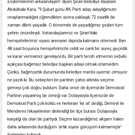
söylemlerimin arkasındayım’ diyen Şiran Belediye Başkanı
Abdulbaki Kara, “9 Şubat günü AK Parti aday adaylığımızın
onaylanmadığını öğrendikten sonra yaklaşık 72 saatlik bir
zaman dilimi yaşadık. O dönemde de yaşadığımız şeyleri tüm
şehrin önündeydi. Vatandaşlarımız ve Şiran’daki
hemşehrilerimiz siyasi arenanın dışında kalmamı istemedi. Ben
48 saat boyunca hemşehrimizle ciddi ve canlı bir süreç geçirdik
ve karar vermemiz gerekiyordu. Bir parti tercih etmemin sebebi
açıkçası bağımsız belediye başkan adayı olmak istemedim.
Çünkü, bağımsızlık durumunda belediye meclis üyemiz olmuyor
ne yazık ki. Bu sebepten bir partinin çatısı altında seçime
girmeyi çok doğru buldum. Daha önce de ilçemizde Demokrat
Partinin yaşanmış bir örneği var. Dolayısıyla ilçemizde de
Demokrat Parti çok köklü ve herkesin ‘kır at’ dediği, Demirel ile
Menderes hikayelerinin dinlendiği bir ilçe burası. Dolayısıyla
karşılığı da olan bir partiydi. Seçimi kazandığımız akşam halen
daha arkasında durduğum ‘artık siyasi görüşüm kalmamıştır’
ifadelerini kullandı.