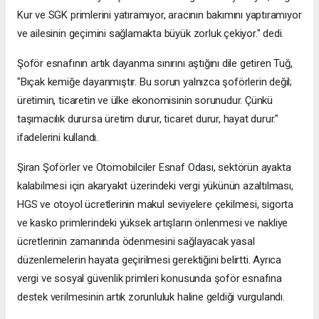
Kur ve SGK primlerini yatıramıyor, aracının bakımını yaptıramıyor
ve ailesinin geçimini sağlamakta büyük zorluk çekiyor." dedi.
Şoför esnafının artık dayanma sınırını aştığını dile getiren Tuğ,
"Bıçak kemiğe dayanmıştır. Bu sorun yalnızca şoförlerin değil;
üretimin, ticaretin ve ülke ekonomisinin sorunudur. Çünkü
taşımacılık durursa üretim durur, ticaret durur, hayat durur."
ifadelerini kullandı.
Şiran Şoförler ve Otomobilciler Esnaf Odası, sektörün ayakta
kalabilmesi için akaryakıt üzerindeki vergi yükünün azaltılması,
HGS ve otoyol ücretlerinin makul seviyelere çekilmesi, sigorta
ve kasko primlerindeki yüksek artışların önlenmesi ve nakliye
ücretlerinin zamanında ödenmesini sağlayacak yasal
düzenlemelerin hayata geçirilmesi gerektiğini belirtti. Ayrıca
vergi ve sosyal güvenlik primleri konusunda şoför esnafına
destek verilmesinin artık zorunluluk haline geldiği vurgulandı.