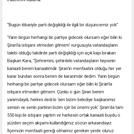
“Bugün itibariyle parti değişikliği ile ilgili bir düşüncemiz yok”
‘Yarın birgün herhangi bir partiye gidecek olursam eğer bilin ki
Şiran’la istişare etmeden gitmem’ vurgusuyla vatandaşların
talebi olduğu takdirde parti değişikliği için açık kapı bırakan
Başkan Kara, “Şehremini, şehirdeki vatandaşların hepsinin
kanaati benim kanaatimdir. Şiran’ın menfaatini olduğu her yer
karar bundan sonra benim de kararımdır dedim. Yarın birgün
herhangi bir partiye gidecek olursam eğer bilin ki Şiran’la
istişare etmeden gitmem. Çünkü o gün Şiran benim
yanımdaydı, herkes dedi ki ‘sen bizim belediye başkanımız
sensin ve senin partinin bizim için bir önemi yok.’ Şiran’da tam
550 kişi ile istişare yaptım ve herkesin ortak kanaati buydu o
yüzden seçim akşamı kullandığımız sözün arkasındayız.
İlçemizin menfaati gereği olmamız gereken yerde oluruz.