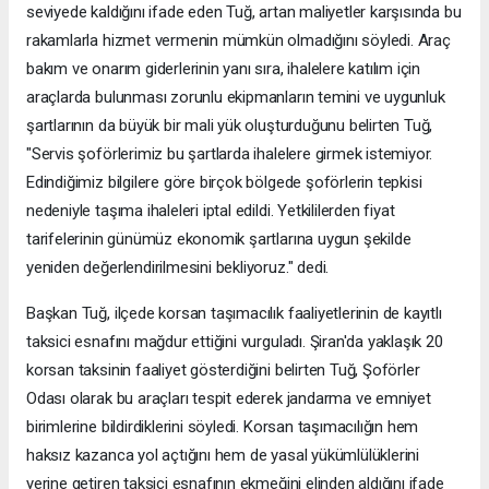
seviyede kaldığını ifade eden Tuğ, artan maliyetler karşısında bu
rakamlarla hizmet vermenin mümkün olmadığını söyledi. Araç
bakım ve onarım giderlerinin yanı sıra, ihalelere katılım için
araçlarda bulunması zorunlu ekipmanların temini ve uygunluk
şartlarının da büyük bir mali yük oluşturduğunu belirten Tuğ,
"Servis şoförlerimiz bu şartlarda ihalelere girmek istemiyor.
Edindiğimiz bilgilere göre birçok bölgede şoförlerin tepkisi
nedeniyle taşıma ihaleleri iptal edildi. Yetkililerden fiyat
tarifelerinin günümüz ekonomik şartlarına uygun şekilde
yeniden değerlendirilmesini bekliyoruz." dedi.
Başkan Tuğ, ilçede korsan taşımacılık faaliyetlerinin de kayıtlı
taksici esnafını mağdur ettiğini vurguladı. Şiran'da yaklaşık 20
korsan taksinin faaliyet gösterdiğini belirten Tuğ, Şoförler
Odası olarak bu araçları tespit ederek jandarma ve emniyet
birimlerine bildirdiklerini söyledi. Korsan taşımacılığın hem
haksız kazanca yol açtığını hem de yasal yükümlülüklerini
yerine getiren taksici esnafının ekmeğini elinden aldığını ifade