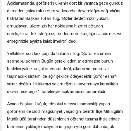
Açıklamasında, şoförlerin ülkenin dört bir yanında gece gündüz
demeden çalışarak üretim ve ticaretin devamlılığını sağladığını
hatırlatan Başkan Tufan Tuğ, "Bizler devletimizin yükünü
omuzlayan, ülkemizin her noktasına hizmet götüren
emekçileriz. Tek isteğimiz, alın terimizin karşılığını alabilmek ve
emeğimizle ayakta kalabilmektir." dedi.
Yetkililere son kez çağrıda bulunan Tuğ, "Şoför esnafının
sesine kulak verin. Bugün gerekli adımlar atılmazsa bunun
bedelini yalnızca şoför esnafı değil, ülkemizin üretim ve
taşımacılık sistemi de ağır şekilde ödeyecektir. Şoför esnafı
yalnız değildir. Hakkımızı ve emeğimizi savunmaya kararlılıkla
devam edeceğiz." ifadeleriyle açıklamasını tamamladı.
Ayrıca Başkan Tuğ, ilçede okul servisi taşımacılığı yapan
şoförlerin de ciddi mağduriyet yaşadığını belirtti. İlçe Milli Eğitim
Müdürlüğü tarafından düzenlenen öğrenci taşıma ihalelerinde
belirlenen yaklaşık maliyetlerin geçen yıla göre daha düşük