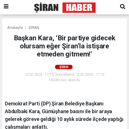
Anasayfa
ŞİRAN
Başkan Kara, ‘Bir partiye gidecek
olursam eğer Şiran’la istişare
etmeden gitmem!’
ŞİRAN
12.02.2025 - 17:15, Güncelleme: 12.02.2025 - 17:15
19208+ kez okundu.
Demokrat Parti (DP) Şiran Belediye Başkanı
Abdulbaki Kara, Gümüşhane basını ile bir araya
gelerek göreve geldiği 10 aylık sürede ilçede yaptığı
çalışmaları anlattı.