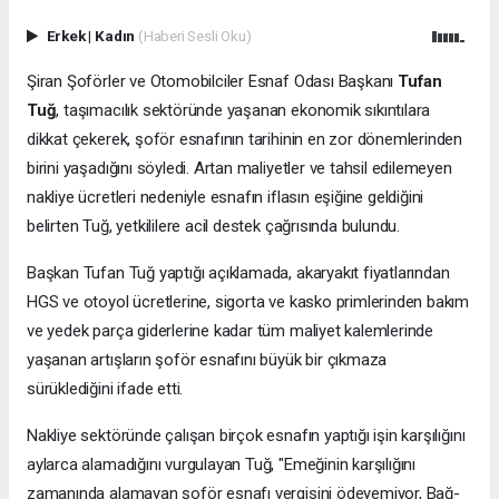
Erkek
|
Kadın
(Haberi Sesli Oku)
Şiran Şoförler ve Otomobilciler Esnaf Odası Başkanı
Tufan
Tuğ
, taşımacılık sektöründe yaşanan ekonomik sıkıntılara
dikkat çekerek, şoför esnafının tarihinin en zor dönemlerinden
birini yaşadığını söyledi. Artan maliyetler ve tahsil edilemeyen
nakliye ücretleri nedeniyle esnafın iflasın eşiğine geldiğini
belirten Tuğ, yetkililere acil destek çağrısında bulundu.
Başkan Tufan Tuğ yaptığı açıklamada, akaryakıt fiyatlarından
HGS ve otoyol ücretlerine, sigorta ve kasko primlerinden bakım
ve yedek parça giderlerine kadar tüm maliyet kalemlerinde
yaşanan artışların şoför esnafını büyük bir çıkmaza
sürüklediğini ifade etti.
Nakliye sektöründe çalışan birçok esnafın yaptığı işin karşılığını
aylarca alamadığını vurgulayan Tuğ, "Emeğinin karşılığını
zamanında alamayan şoför esnafı vergisini ödeyemiyor, Bağ-