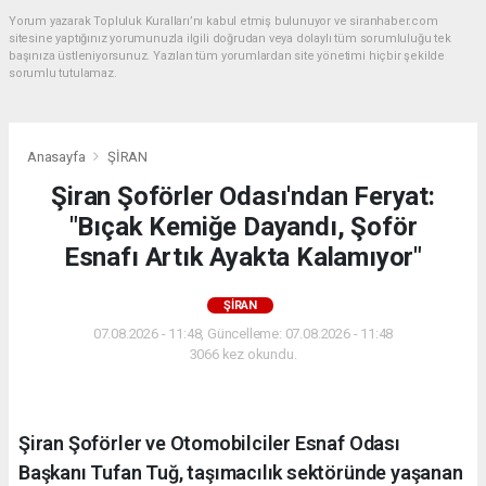
Yorum yazarak Topluluk Kuralları’nı kabul etmiş bulunuyor ve siranhaber.com
sitesine yaptığınız yorumunuzla ilgili doğrudan veya dolaylı tüm sorumluluğu tek
başınıza üstleniyorsunuz. Yazılan tüm yorumlardan site yönetimi hiçbir şekilde
sorumlu tutulamaz.
Anasayfa
ŞİRAN
Şiran Şoförler Odası'ndan Feryat:
"Bıçak Kemiğe Dayandı, Şoför
Esnafı Artık Ayakta Kalamıyor"
ŞİRAN
07.08.2026 - 11:48, Güncelleme: 07.08.2026 - 11:48
3066 kez okundu.
Şiran Şoförler ve Otomobilciler Esnaf Odası
Başkanı Tufan Tuğ, taşımacılık sektöründe yaşanan