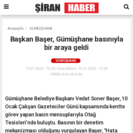
Anasayfa
GÜMÜŞHANE
Başkan Başer, Gümüşhane basınıyla
bir araya geldi
GÜMÜŞHANE
13.01.2026 - 12:05, Güncelleme: 13.01.2026 - 12:05
24986+ kez okundu.
Gümüşhane Belediye Başkanı Vedat Soner Başer, 10
Ocak Çalışan Gazeteciler Günü kapsamında kentte
görev yapan basın mensuplarıyla Otağ
Tesisleri’nde buluştu. Basının bir denetim
mekanizması olduğunu vurgulayan Başer, "Hata