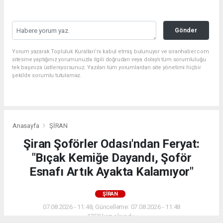
Gönder
Yorum yazarak Topluluk Kuralları’nı kabul etmiş bulunuyor ve siranhaber.com
sitesine yaptığınız yorumunuzla ilgili doğrudan veya dolaylı tüm sorumluluğu
tek başınıza üstleniyorsunuz. Yazılan tüm yorumlardan site yönetimi hiçbir
şekilde sorumlu tutulamaz.
Anasayfa
ŞİRAN
Şiran Şoförler Odası'ndan Feryat:
"Bıçak Kemiğe Dayandı, Şoför
Esnafı Artık Ayakta Kalamıyor"
ŞİRAN
07.08.2026 - 11:48, Güncelleme: 07.08.2026 - 11:48
1758 kez okundu.