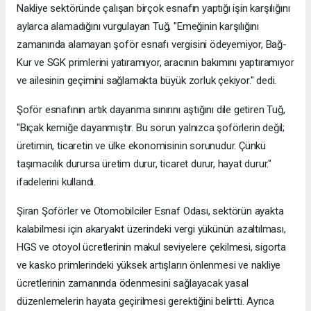
Nakliye sektöründe çalışan birçok esnafın yaptığı işin karşılığını
aylarca alamadığını vurgulayan Tuğ, "Emeğinin karşılığını
zamanında alamayan şoför esnafı vergisini ödeyemiyor, Bağ-
Kur ve SGK primlerini yatıramıyor, aracının bakımını yaptıramıyor
ve ailesinin geçimini sağlamakta büyük zorluk çekiyor." dedi.
Şoför esnafının artık dayanma sınırını aştığını dile getiren Tuğ,
"Bıçak kemiğe dayanmıştır. Bu sorun yalnızca şoförlerin değil;
üretimin, ticaretin ve ülke ekonomisinin sorunudur. Çünkü
taşımacılık durursa üretim durur, ticaret durur, hayat durur."
ifadelerini kullandı.
Şiran Şoförler ve Otomobilciler Esnaf Odası, sektörün ayakta
kalabilmesi için akaryakıt üzerindeki vergi yükünün azaltılması,
HGS ve otoyol ücretlerinin makul seviyelere çekilmesi, sigorta
ve kasko primlerindeki yüksek artışların önlenmesi ve nakliye
ücretlerinin zamanında ödenmesini sağlayacak yasal
düzenlemelerin hayata geçirilmesi gerektiğini belirtti. Ayrıca