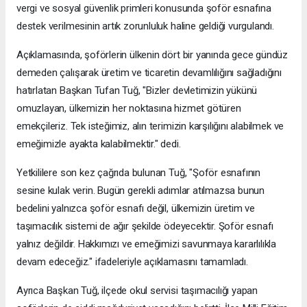
vergi ve sosyal güvenlik primleri konusunda şoför esnafına
destek verilmesinin artık zorunluluk haline geldiği vurgulandı.
Açıklamasında, şoförlerin ülkenin dört bir yanında gece gündüz
demeden çalışarak üretim ve ticaretin devamlılığını sağladığını
hatırlatan Başkan Tufan Tuğ, "Bizler devletimizin yükünü
omuzlayan, ülkemizin her noktasına hizmet götüren
emekçileriz. Tek isteğimiz, alın terimizin karşılığını alabilmek ve
emeğimizle ayakta kalabilmektir." dedi.
Yetkililere son kez çağrıda bulunan Tuğ, "Şoför esnafının
sesine kulak verin. Bugün gerekli adımlar atılmazsa bunun
bedelini yalnızca şoför esnafı değil, ülkemizin üretim ve
taşımacılık sistemi de ağır şekilde ödeyecektir. Şoför esnafı
yalnız değildir. Hakkımızı ve emeğimizi savunmaya kararlılıkla
devam edeceğiz." ifadeleriyle açıklamasını tamamladı.
Ayrıca Başkan Tuğ, ilçede okul servisi taşımacılığı yapan