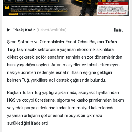
Erkek
|
Kadın
(Haberi Sesli Oku)
Şiran Şoförler ve Otomobilciler Esnaf Odası Başkanı
Tufan
Tuğ
, taşımacılık sektöründe yaşanan ekonomik sıkıntılara
dikkat çekerek, şoför esnafının tarihinin en zor dönemlerinden
birini yaşadığını söyledi. Artan maliyetler ve tahsil edilemeyen
nakliye ücretleri nedeniyle esnafın iflasın eşiğine geldiğini
belirten Tuğ, yetkililere acil destek çağrısında bulundu.
Başkan Tufan Tuğ yaptığı açıklamada, akaryakıt fiyatlarından
HGS ve otoyol ücretlerine, sigorta ve kasko primlerinden bakım
ve yedek parça giderlerine kadar tüm maliyet kalemlerinde
yaşanan artışların şoför esnafını büyük bir çıkmaza
sürüklediğini ifade etti.