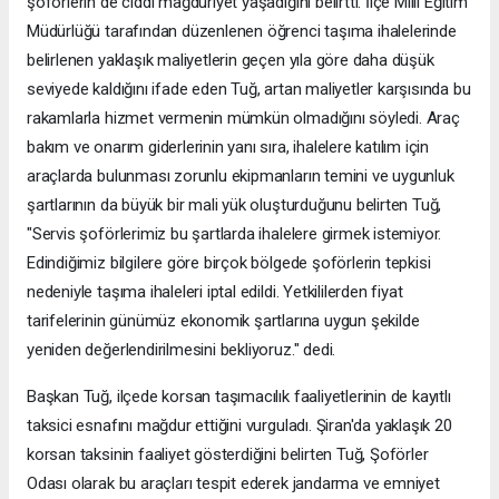
şoförlerin de ciddi mağduriyet yaşadığını belirtti. İlçe Milli Eğitim
Müdürlüğü tarafından düzenlenen öğrenci taşıma ihalelerinde
belirlenen yaklaşık maliyetlerin geçen yıla göre daha düşük
seviyede kaldığını ifade eden Tuğ, artan maliyetler karşısında bu
rakamlarla hizmet vermenin mümkün olmadığını söyledi. Araç
bakım ve onarım giderlerinin yanı sıra, ihalelere katılım için
araçlarda bulunması zorunlu ekipmanların temini ve uygunluk
şartlarının da büyük bir mali yük oluşturduğunu belirten Tuğ,
"Servis şoförlerimiz bu şartlarda ihalelere girmek istemiyor.
Edindiğimiz bilgilere göre birçok bölgede şoförlerin tepkisi
nedeniyle taşıma ihaleleri iptal edildi. Yetkililerden fiyat
tarifelerinin günümüz ekonomik şartlarına uygun şekilde
yeniden değerlendirilmesini bekliyoruz." dedi.
Başkan Tuğ, ilçede korsan taşımacılık faaliyetlerinin de kayıtlı
taksici esnafını mağdur ettiğini vurguladı. Şiran'da yaklaşık 20
korsan taksinin faaliyet gösterdiğini belirten Tuğ, Şoförler
Odası olarak bu araçları tespit ederek jandarma ve emniyet