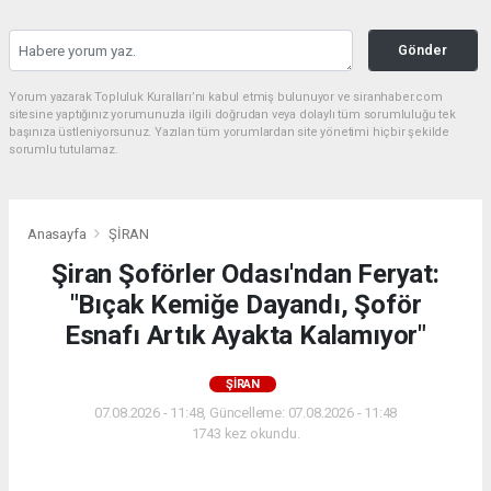
Gönder
Yorum yazarak Topluluk Kuralları’nı kabul etmiş bulunuyor ve siranhaber.com
sitesine yaptığınız yorumunuzla ilgili doğrudan veya dolaylı tüm sorumluluğu tek
başınıza üstleniyorsunuz. Yazılan tüm yorumlardan site yönetimi hiçbir şekilde
sorumlu tutulamaz.
Anasayfa
ŞİRAN
Şiran Şoförler Odası'ndan Feryat:
"Bıçak Kemiğe Dayandı, Şoför
Esnafı Artık Ayakta Kalamıyor"
ŞİRAN
07.08.2026 - 11:48, Güncelleme: 07.08.2026 - 11:48
1743 kez okundu.