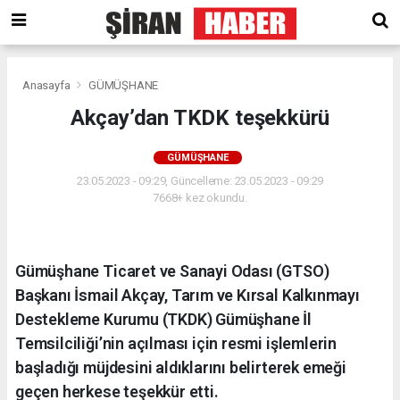
Anasayfa
GÜMÜŞHANE
Akçay’dan TKDK teşekkürü
GÜMÜŞHANE
23.05.2023 - 09:29, Güncelleme: 23.05.2023 - 09:29
7668+ kez okundu.
Gümüşhane Ticaret ve Sanayi Odası (GTSO)
Başkanı İsmail Akçay, Tarım ve Kırsal Kalkınmayı
Destekleme Kurumu (TKDK) Gümüşhane İl
Temsilciliği’nin açılması için resmi işlemlerin
başladığı müjdesini aldıklarını belirterek emeği
geçen herkese teşekkür etti.