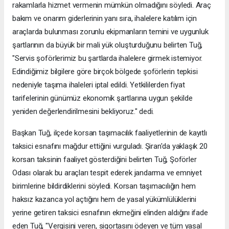
rakamlarla hizmet vermenin mümkün olmadığını söyledi. Araç
bakım ve onarım giderlerinin yanı sıra, ihalelere katılım için
araçlarda bulunması zorunlu ekipmanların temini ve uygunluk
şartlarının da büyük bir mali yük oluşturduğunu belirten Tuğ,
"Servis şoförlerimiz bu şartlarda ihalelere girmek istemiyor.
Edindiğimiz bilgilere göre birçok bölgede şoförlerin tepkisi
nedeniyle taşıma ihaleleri iptal edildi. Yetkililerden fiyat
tarifelerinin günümüz ekonomik şartlarına uygun şekilde
yeniden değerlendirilmesini bekliyoruz." dedi.
Başkan Tuğ, ilçede korsan taşımacılık faaliyetlerinin de kayıtlı
taksici esnafını mağdur ettiğini vurguladı. Şiran'da yaklaşık 20
korsan taksinin faaliyet gösterdiğini belirten Tuğ, Şoförler
Odası olarak bu araçları tespit ederek jandarma ve emniyet
birimlerine bildirdiklerini söyledi. Korsan taşımacılığın hem
haksız kazanca yol açtığını hem de yasal yükümlülüklerini
yerine getiren taksici esnafının ekmeğini elinden aldığını ifade
eden Tuğ, "Vergisini veren, sigortasını ödeyen ve tüm yasal