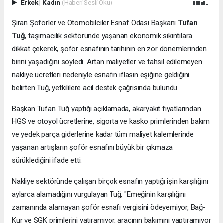
Erkek
|
Kadın
(Haberi Sesli Oku)
Şiran Şoförler ve Otomobilciler Esnaf Odası Başkanı
Tufan
Tuğ
, taşımacılık sektöründe yaşanan ekonomik sıkıntılara
dikkat çekerek, şoför esnafının tarihinin en zor dönemlerinden
birini yaşadığını söyledi. Artan maliyetler ve tahsil edilemeyen
nakliye ücretleri nedeniyle esnafın iflasın eşiğine geldiğini
belirten Tuğ, yetkililere acil destek çağrısında bulundu.
Başkan Tufan Tuğ yaptığı açıklamada, akaryakıt fiyatlarından
HGS ve otoyol ücretlerine, sigorta ve kasko primlerinden bakım
ve yedek parça giderlerine kadar tüm maliyet kalemlerinde
yaşanan artışların şoför esnafını büyük bir çıkmaza
sürüklediğini ifade etti.
Nakliye sektöründe çalışan birçok esnafın yaptığı işin karşılığını
aylarca alamadığını vurgulayan Tuğ, "Emeğinin karşılığını
zamanında alamayan şoför esnafı vergisini ödeyemiyor, Bağ-
Kur ve SGK primlerini yatıramıyor, aracının bakımını yaptıramıyor