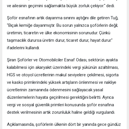
ve ailesinin geçimini sağlamakta büyük zorluk çekiyor." dedi.
Şoför esnafının artık dayanma sınırını aştığını dile getiren Tuğ,
"Bıçak kemiğe dayanmıştır. Bu sorun yalnızca şoförlerin değil;
üretimin, ticaretin ve ülke ekonomisinin sorunudur. Çünkü
taşımacılık durursa üretim durur, ticaret durur, hayat durur."
ifadelerini kullandı.
Şiran Şoförler ve Otomobilciler Esnaf Odası, sektörün ayakta
kalabilmesi için akaryakıt üzerindeki vergi yükünün azaltılması,
HGS ve otoyol ücretlerinin makul seviyelere çekilmesi, sigorta
ve kasko primlerindeki yüksek artışların önlenmesi ve nakliye
ücretlerinin zamanında ödenmesini sağlayacak yasal
düzenlemelerin hayata geçirilmesi gerektiğini belirtti. Ayrıca
vergi ve sosyal güvenlik primleri konusunda şoför esnafına
destek verilmesinin artık zorunluluk haline geldiği vurgulandı.
Açıklamasında, şoförlerin ülkenin dört bir yanında gece gündüz