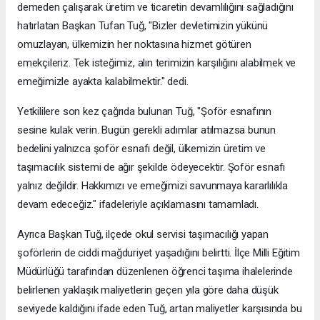
demeden çalışarak üretim ve ticaretin devamlılığını sağladığını
hatırlatan Başkan Tufan Tuğ, "Bizler devletimizin yükünü
omuzlayan, ülkemizin her noktasına hizmet götüren
emekçileriz. Tek isteğimiz, alın terimizin karşılığını alabilmek ve
emeğimizle ayakta kalabilmektir." dedi.
Yetkililere son kez çağrıda bulunan Tuğ, "Şoför esnafının
sesine kulak verin. Bugün gerekli adımlar atılmazsa bunun
bedelini yalnızca şoför esnafı değil, ülkemizin üretim ve
taşımacılık sistemi de ağır şekilde ödeyecektir. Şoför esnafı
yalnız değildir. Hakkımızı ve emeğimizi savunmaya kararlılıkla
devam edeceğiz." ifadeleriyle açıklamasını tamamladı.
Ayrıca Başkan Tuğ, ilçede okul servisi taşımacılığı yapan
şoförlerin de ciddi mağduriyet yaşadığını belirtti. İlçe Milli Eğitim
Müdürlüğü tarafından düzenlenen öğrenci taşıma ihalelerinde
belirlenen yaklaşık maliyetlerin geçen yıla göre daha düşük
seviyede kaldığını ifade eden Tuğ, artan maliyetler karşısında bu