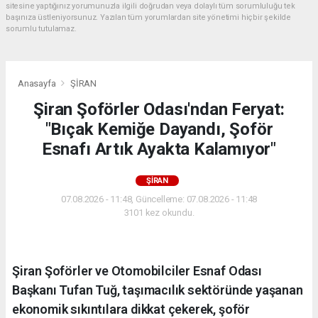
sitesine yaptığınız yorumunuzla ilgili doğrudan veya dolaylı tüm sorumluluğu tek
başınıza üstleniyorsunuz. Yazılan tüm yorumlardan site yönetimi hiçbir şekilde
sorumlu tutulamaz.
Anasayfa
ŞİRAN
Şiran Şoförler Odası'ndan Feryat:
"Bıçak Kemiğe Dayandı, Şoför
Esnafı Artık Ayakta Kalamıyor"
ŞİRAN
07.08.2026 - 11:48, Güncelleme: 07.08.2026 - 11:48
3101 kez okundu.
Şiran Şoförler ve Otomobilciler Esnaf Odası
Başkanı Tufan Tuğ, taşımacılık sektöründe yaşanan
ekonomik sıkıntılara dikkat çekerek, şoför