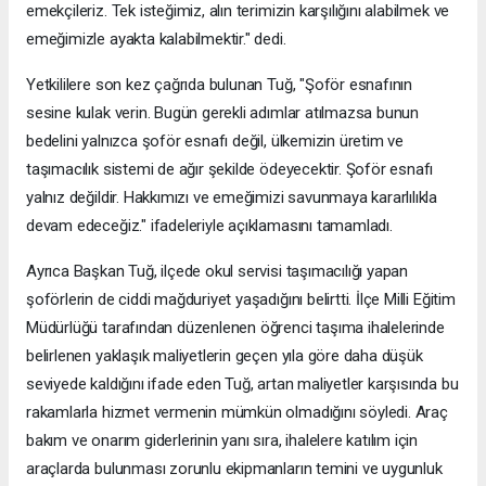
emekçileriz. Tek isteğimiz, alın terimizin karşılığını alabilmek ve
emeğimizle ayakta kalabilmektir." dedi.
Yetkililere son kez çağrıda bulunan Tuğ, "Şoför esnafının
sesine kulak verin. Bugün gerekli adımlar atılmazsa bunun
bedelini yalnızca şoför esnafı değil, ülkemizin üretim ve
taşımacılık sistemi de ağır şekilde ödeyecektir. Şoför esnafı
yalnız değildir. Hakkımızı ve emeğimizi savunmaya kararlılıkla
devam edeceğiz." ifadeleriyle açıklamasını tamamladı.
Ayrıca Başkan Tuğ, ilçede okul servisi taşımacılığı yapan
şoförlerin de ciddi mağduriyet yaşadığını belirtti. İlçe Milli Eğitim
Müdürlüğü tarafından düzenlenen öğrenci taşıma ihalelerinde
belirlenen yaklaşık maliyetlerin geçen yıla göre daha düşük
seviyede kaldığını ifade eden Tuğ, artan maliyetler karşısında bu
rakamlarla hizmet vermenin mümkün olmadığını söyledi. Araç
bakım ve onarım giderlerinin yanı sıra, ihalelere katılım için
araçlarda bulunması zorunlu ekipmanların temini ve uygunluk