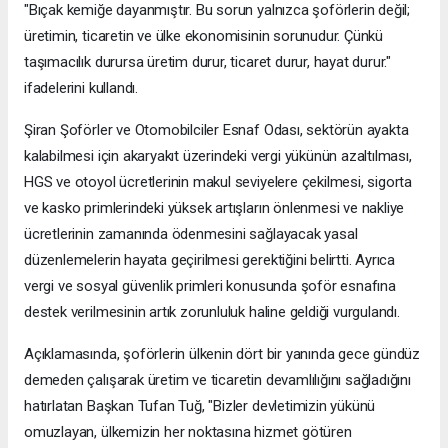
"Bıçak kemiğe dayanmıştır. Bu sorun yalnızca şoförlerin değil;
üretimin, ticaretin ve ülke ekonomisinin sorunudur. Çünkü
taşımacılık durursa üretim durur, ticaret durur, hayat durur."
ifadelerini kullandı.
Şiran Şoförler ve Otomobilciler Esnaf Odası, sektörün ayakta
kalabilmesi için akaryakıt üzerindeki vergi yükünün azaltılması,
HGS ve otoyol ücretlerinin makul seviyelere çekilmesi, sigorta
ve kasko primlerindeki yüksek artışların önlenmesi ve nakliye
ücretlerinin zamanında ödenmesini sağlayacak yasal
düzenlemelerin hayata geçirilmesi gerektiğini belirtti. Ayrıca
vergi ve sosyal güvenlik primleri konusunda şoför esnafına
destek verilmesinin artık zorunluluk haline geldiği vurgulandı.
Açıklamasında, şoförlerin ülkenin dört bir yanında gece gündüz
demeden çalışarak üretim ve ticaretin devamlılığını sağladığını
hatırlatan Başkan Tufan Tuğ, "Bizler devletimizin yükünü
omuzlayan, ülkemizin her noktasına hizmet götüren