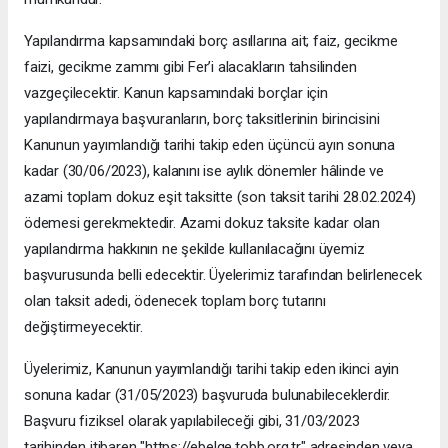
Yapılandırma kapsamındaki borç asıllarına ait; faiz, gecikme
faizi, gecikme zammı gibi Fer’i alacakların tahsilinden
vazgeçilecektir. Kanun kapsamındaki borçlar için
yapılandırmaya başvuranların, borç taksitlerinin birincisini
Kanunun yayımlandığı tarihi takip eden üçüncü ayın sonuna
kadar (30/06/2023), kalanını ise aylık dönemler hâlinde ve
azami toplam dokuz eşit taksitte (son taksit tarihi 28.02.2024)
ödemesi gerekmektedir. Azami dokuz taksite kadar olan
yapılandırma hakkının ne şekilde kullanılacağını üyemiz
başvurusunda belli edecektir. Üyelerimiz tarafından belirlenecek
olan taksit adedi, ödenecek toplam borç tutarını
değiştirmeyecektir.
Üyelerimiz, Kanunun yayımlandığı tarihi takip eden ikinci ayin
sonuna kadar (31/05/2023) başvuruda bulunabileceklerdir.
Başvuru fiziksel olarak yapılabileceği gibi, 31/03/2023
tarihinden itibaren "https://ebelge.tobb.org.tr" adresinden veya