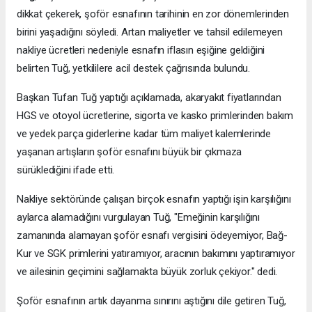
dikkat çekerek, şoför esnafının tarihinin en zor dönemlerinden
birini yaşadığını söyledi. Artan maliyetler ve tahsil edilemeyen
nakliye ücretleri nedeniyle esnafın iflasın eşiğine geldiğini
belirten Tuğ, yetkililere acil destek çağrısında bulundu.
Başkan Tufan Tuğ yaptığı açıklamada, akaryakıt fiyatlarından
HGS ve otoyol ücretlerine, sigorta ve kasko primlerinden bakım
ve yedek parça giderlerine kadar tüm maliyet kalemlerinde
yaşanan artışların şoför esnafını büyük bir çıkmaza
sürüklediğini ifade etti.
Nakliye sektöründe çalışan birçok esnafın yaptığı işin karşılığını
aylarca alamadığını vurgulayan Tuğ, "Emeğinin karşılığını
zamanında alamayan şoför esnafı vergisini ödeyemiyor, Bağ-
Kur ve SGK primlerini yatıramıyor, aracının bakımını yaptıramıyor
ve ailesinin geçimini sağlamakta büyük zorluk çekiyor." dedi.
Şoför esnafının artık dayanma sınırını aştığını dile getiren Tuğ,