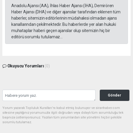
Anadolu Ajansı (AA), İhlas Haber Ajansı (İHA), Demirören
Haber Ajansı (DHA) ve diğer ajanslar tarafından eklenen tüm
haberler, sitemizin editörlerinin müdahalesi olmadan ajans
kanallarından çekilmektedir. Bu haberlerde yer alan hukuki
muhataplar haberi geçen ajanslar olup sitemizin hiç bir
editörü sorumlu tutulamaz...
Okuyucu Yorumları
(0)
Gönder
Yorum yazarak Topluluk Kuralları’nı kabul etmiş bulunuyor ve siranhaber.com
sitesine yaptığınız yorumunuzla ilgili doğrudan veya dolaylı tüm sorumluluğu tek
başınıza üstleniyorsunuz. Yazılan tüm yorumlardan site yönetimi hiçbir şekilde
sorumlu tutulamaz.