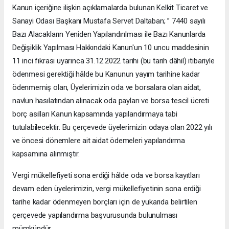
Kanun içeriğine ilişkin açıklamalarda bulunan Kelkit Ticaret ve
Sanayi Odası Başkanı Mustafa Servet Daltaban; ” 7440 sayılı
Bazı Alacakların Yeniden Yapılandırılması ile Bazı Kanunlarda
Değişiklik Yapılması Hakkındaki Kanun'un 10 uncu maddesinin
11 inci fıkrası uyarınca 31.12.2022 tarihi (bu tarih dâhil) itibariyle
ödenmesi gerektiği hâlde bu Kanunun yayım tarihine kadar
ödenmemiş olan, Üyelerimizin oda ve borsalara olan aidat,
navlun hasılatından alınacak oda payları ve borsa tescil ücreti
borç asılları Kanun kapsamında yapılandırmaya tabi
tutulabilecektir. Bu çerçevede üyelerimizin odaya olan 2022 yılı
ve öncesi dönemlere ait aidat ödemeleri yapılandırma
kapsamına alınmıştır.
Vergi mükellefiyeti sona erdiği hâlde oda ve borsa kayıtları
devam eden üyelerimizin, vergi mükellefiyetinin sona erdiği
tarihe kadar ödenmeyen borçları için de yukarıda belirtilen
çerçevede yapılandırma başvurusunda bulunulması
mümkündür.