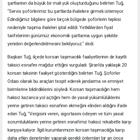
şartlarının da büyük bir mali yük oluşturduğunu belirten Tuğ,
"Servis şoförlerimiz bu şartlarda ihalelere girmek istemiyor.
Edindiğimiz bilgilere göre birçok bölgede şoförlerin tepkisi
nedeniyle taşıma ihaleleri iptal edildi. Yetkililerden fiyat
tarifelerinin günümüz ekonomik şartlarına uygun şekilde
yeniden değerlendirilmesini bekliyoruz." dedi.
Başkan Tuğ, ilçede korsan taşımacılık faaliyetlerinin de kayıtlı
taksici esnafını mağdur ettiğini vurguladı. Şiran'da yaklaşık 20
korsan taksinin faaliyet gösterdiğini belirten Tuğ, Şoförler
Odası olarak bu araçları tespit ederek jandarma ve emniyet
birimlerine bildirdiklerini söyledi. Korsan taşımacılığın hem
haksız kazanca yol açtığını hem de yasal yükümlülüklerini
yerine getiren taksici esnafının ekmeğini elinden aldığını ifade
eden Tuğ, "Vergisini veren, sigortasını ödeyen ve tüm yasal
sorumluluklarını yerine getiren esnafımız haksız rekabetle karşı
karşıya kalıyor. İlgili kurumlarımızın korsan taşımacılığa karşı
daha etkin denetimler yaparak gerekli önlemleri bir an önce